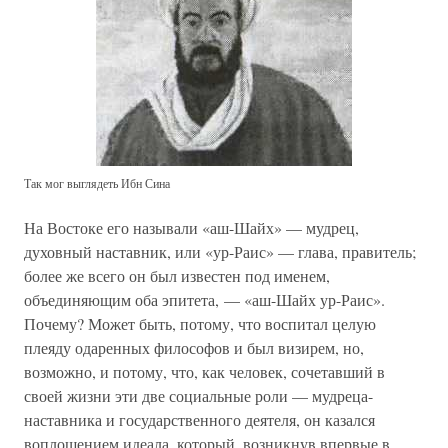
Так мог выглядеть Ибн Сина
На Востоке его называли «аш-Шайх» — мудрец,
духовный наставник, или «ур-Раис» — глава, правитель;
более же всего он был известен под именем,
объединяющим оба эпитета, — «аш-Шайх ур-Раис».
Почему? Может быть, потому, что воспитал целую
плеяду одаренных философов и был визирем, но,
возможно, и потому, что, как человек, сочетавший в
своей жизни эти две социальные роли — мудреца-
наставника и государственного деятеля, он казался
воплощением идеала, который, возникнув впервые в