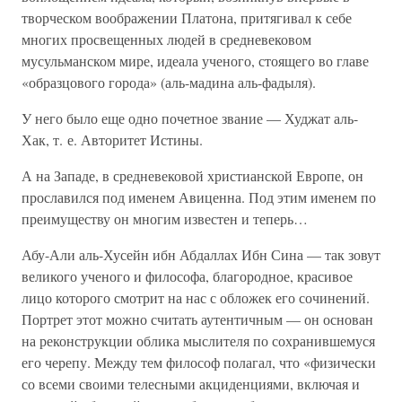
творческом воображении Платона, притягивал к себе
многих просвещенных людей в средневековом
мусульманском мире, идеала ученого, стоящего во главе
«образцового города» (аль-мадина аль-фадыля).
У него было еще одно почетное звание — Худжат аль-
Хак, т. е. Авторитет Истины.
А на Западе, в средневековой христианской Европе, он
прославился под именем Авиценна. Под этим именем по
преимуществу он многим известен и теперь…
Абу-Али аль-Хусейн ибн Абдаллах Ибн Сина — так зовут
великого ученого и философа, благородное, красивое
лицо которого смотрит на нас с обложек его сочинений.
Портрет этот можно считать аутентичным — он основан
на реконструкции облика мыслителя по сохранившемуся
его черепу. Между тем философ полагал, что «физически
со всеми своими телесными акциденциями, включая и