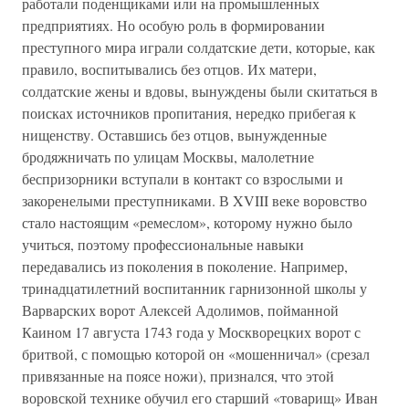
работали поденщиками или на промышленных
предприятиях. Но особую роль в формировании
преступного мира играли солдатские дети, которые, как
правило, воспитывались без отцов. Их матери,
солдатские жены и вдовы, вынуждены были скитаться в
поисках источников пропитания, нередко прибегая к
нищенству. Оставшись без отцов, вынужденные
бродяжничать по улицам Москвы, малолетние
беспризорники вступали в контакт со взрослыми и
закоренелыми преступниками. В XVIII веке воровство
стало настоящим «ремеслом», которому нужно было
учиться, поэтому профессиональные навыки
передавались из поколения в поколение. Например,
тринадцатилетний воспитанник гарнизонной школы у
Варварских ворот Алексей Адолимов, пойманной
Каином 17 августа 1743 года у Москворецких ворот с
бритвой, с помощью которой он «мошенничал» (срезал
привязанные на поясе ножи), признался, что этой
воровской технике обучил его старший «товарищ» Иван