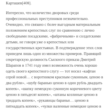
Карташев[408].
Интересно, что количество дворовых среди
профессиональных преступников незначительно.
Очевидно, это связано с более выгодным материальным
положением крепостных слуг по сравнению с лично
свободными посадскими, «фабричными» и солдатскими
детьми, не говоря уже о крепостных или
государственных крестьянах. В подтверждение этих слов
приведем лишь один из множества примеров. Правящий
секретарскую должность Сыскного приказа Дмитрий
Шарапов в 1741 году имел возможность очень хорошо
одеть своего крепостного слугу — тот носил «кафтан
серой новой… с воротником красным суконным, ценою в
два рубли», «шубу баранью ценою в один рубль двадцать
копеек», «шапку немецкую суконную коричневого цвету
ценою в пятьдесят копеек», «штаны козлиные ценою в
тридцать копеек», «рукавицы бараньи… ценою в
пятнадцать копеек», «чулки валенные немецкие ценою в