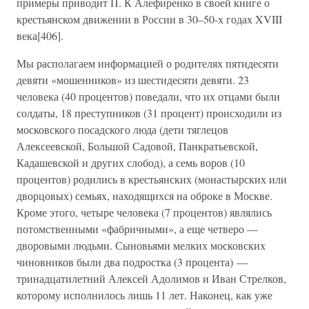
примеры приводит П. К Алефиренко в своей книге о
крестьянском движении в России в 30–50-х годах XVIII
века[406].
Мы располагаем информацией о родителях пятидесяти
девяти «мошенников» из шестидесяти девяти. 23
человека (40 процентов) поведали, что их отцами были
солдаты, 18 преступников (31 процент) происходили из
московского посадского люда (дети тяглецов
Алексеевской, Большой Садовой, Панкратьевской,
Кадашевской и других слобод), а семь воров (10
процентов) родились в крестьянских (монастырских или
дворцовых) семьях, находящихся на оброке в Москве.
Кроме этого, четыре человека (7 процентов) являлись
потомственными «фабричными», а еще четверо —
дворовыми людьми. Сыновьями мелких московских
чиновников были два подростка (3 процента) —
тринадцатилетний Алексей Адолимов и Иван Стрелков,
которому исполнилось лишь 11 лет. Наконец, как уже