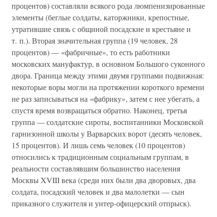
процентов) составляли всякого рода люмпенизированные
элементы (беглые солдаты, каторжники, крепостные,
утратившие связь с общиной посадские и крестьяне и
т. п.). Вторая значительная группа (19 человек, 28
процентов) — «фабричные», то есть работники
московских мануфактур, в основном Большого суконного
двора. Граница между этими двумя группами подвижная:
некоторые воры могли на протяжении короткого времени
не раз записываться на «фабрику», затем с нее убегать, а
спустя время возвращаться обратно. Наконец, третья
группа — солдатские сироты, воспитанники Московской
гарнизонной школы у Варварских ворот (десять человек,
15 процентов). И лишь семь человек (10 процентов)
относились к традиционным социальным группам, в
реальности составлявшим большинство населения
Москвы XVIII века (среди них были два дворовых, два
солдата, посадский человек и два малолетки — сын
приказного служителя и унтер-офицерский отпрыск).