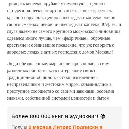
тридцать копеек», «рубашку немецкую… ценою в
пятьдесят копеек», «портки в десять копеек», «кушак
красной парусной, ценою в шестьдесят копеек», «двои
сапоги смазных, ценою по шестьдесят копеек»[409]. Если
слуга далеко не самого крупного московского чиновника
одевался много лучше, чем «фабричные», оброчные
крестьяне и обедневшие посадские, что уж говорить о
дворовых людях знатных господских домов Москвы!
Люди обездоленные, маргинализированные, в силу
различных обстоятельств потерявшие связь с
традиционной общиной, оставшись наедине с
несправедливым и жестоким миром, объединялись в
преступное сообщество со своими законами, особыми
знаками, собственной системой ценностей и бытом.
Более 800 000 книг и аудиокниг! 📚
2 месяца Литрес Подписки в
Получи