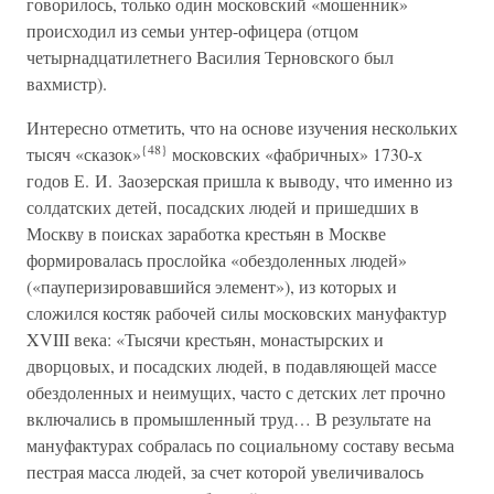
говорилось, только один московский «мошенник»
происходил из семьи унтер-офицера (отцом
четырнадцатилетнего Василия Терновского был
вахмистр).
Интересно отметить, что на основе изучения нескольких
{48}
тысяч «сказок»
московских «фабричных» 1730-х
годов Е. И. Заозерская пришла к выводу, что именно из
солдатских детей, посадских людей и пришедших в
Москву в поисках заработка крестьян в Москве
формировалась прослойка «обездоленных людей»
(«пауперизировавшийся элемент»), из которых и
сложился костяк рабочей силы московских мануфактур
XVIII века: «Тысячи крестьян, монастырских и
дворцовых, и посадских людей, в подавляющей массе
обездоленных и неимущих, часто с детских лет прочно
включались в промышленный труд… В результате на
мануфактурах собралась по социальному составу весьма
пестрая масса людей, за счет которой увеличивалось