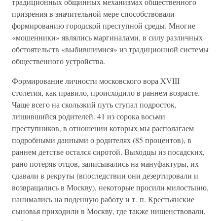
традиционных общинных механизмах общественного
призрения в значительной мере способствовали
формированию городской преступной среды. Многие
«мошенники» являлись маргиналами, в силу различных
обстоятельств «выбившимися» из традиционной системы
общественного устройства.
Формирование личности московского вора XVIII
столетия, как правило, происходило в раннем возрасте.
Чаще всего на скользкий путь ступал подросток,
лишившийся родителей. 41 из сорока восьми
преступников, в отношении которых мы располагаем
подробными данными о родителях (85 процентов), в
раннем детстве остался сиротой. Выходцы из посадских,
рано потеряв отцов, записывались на мануфактуры, их
сдавали в рекруты (впоследствии они дезертировали и
возвращались в Москву), некоторые просили милостыню,
нанимались на поденную работу и т. п. Крестьянские
сыновья приходили в Москву, где также нищенствовали,