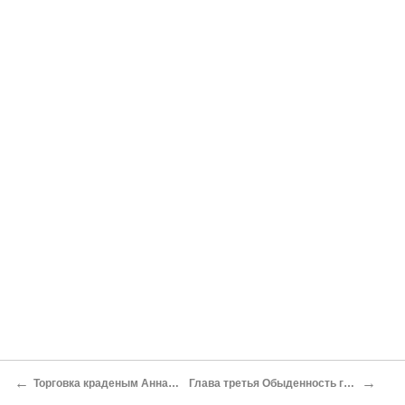
←
→
Торговка краденым Анна Герасимова
Глава третья Обыденность городского дна