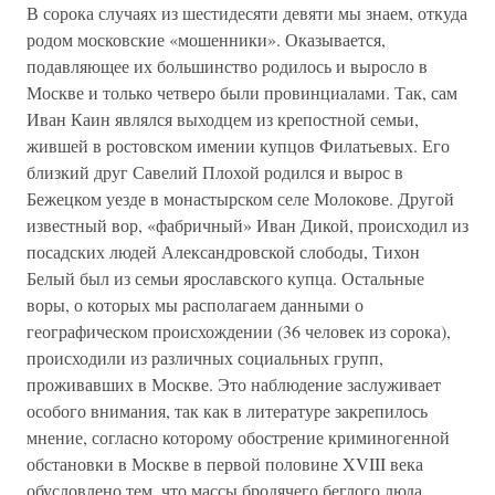
В сорока случаях из шестидесяти девяти мы знаем, откуда
родом московские «мошенники». Оказывается,
подавляющее их большинство родилось и выросло в
Москве и только четверо были провинциалами. Так, сам
Иван Каин являлся выходцем из крепостной семьи,
жившей в ростовском имении купцов Филатьевых. Его
близкий друг Савелий Плохой родился и вырос в
Бежецком уезде в монастырском селе Молокове. Другой
известный вор, «фабричный» Иван Дикой, происходил из
посадских людей Александровской слободы, Тихон
Белый был из семьи ярославского купца. Остальные
воры, о которых мы располагаем данными о
географическом происхождении (36 человек из сорока),
происходили из различных социальных групп,
проживавших в Москве. Это наблюдение заслуживает
особого внимания, так как в литературе закрепилось
мнение, согласно которому обострение криминогенной
обстановки в Москве в первой половине XVIII века
обусловлено тем, что массы бродячего беглого люда