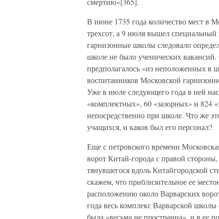
смертию»[365].
В июне 1735 года количество мест в 
трехсот, а 9 июля вышел специальный
гарнизонные школы следовало определя
школе не было ученических вакансий.
предполагалось «из неположенных в шт
воспитанников Московской гарнизонно
Уже в июле следующего года в ней нас
«комплектных», 60 «зазорных» и 824 
непосредственно при школе. Что же эт
учащихся, и каков был его персонал?
Еще с петровского времени Московска
ворот Китай-города с правой стороны,
тянувшегося вдоль Китайгородской ст
скажем, что приблизительное ее мест
расположению около Варварских ворот
года весь комплекс Варварской школы 
была «весьма не пространна», и в ее 