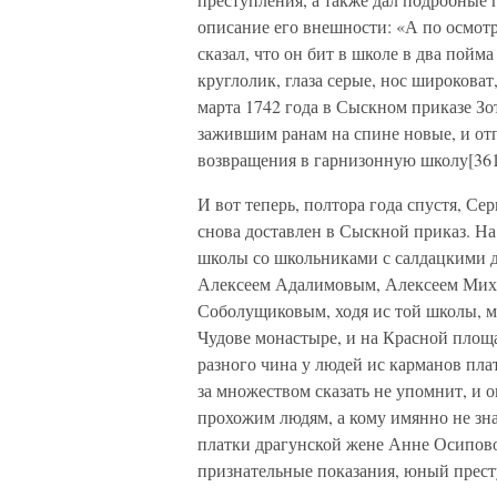
описание его внешности: «А по осмотр
сказал, что он бит в школе в два пойм
круглолик, глаза серые, нос широковат
марта 1742 года в Сыскном приказе Зот
зажившим ранам на спине новые, и от
возвращения в гарнизонную школу[361
И вот теперь, полтора года спустя, С
снова доставлен в Сыскной приказ. На
школы со школьниками с салдацкими 
Алексеем Адалимовым, Алексеем Ми
Соболущиковым, ходя ис той школы, мо
Чудове монастыре, и на Красной площа
разного чина у людей ис карманов плат
за множеством сказать не упомнит, и 
прохожим людям, а кому имянно не зна
платки драгунской жене Анне Осипово
признательные показания, юный прест