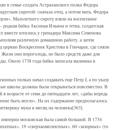
кве в семье солдата Астраханского полка Федора
круглым сиротой: сначала отец, а потом мать, Федора
ерли». Малолетнего сироту взяли на воспитание
родная бабка Аксинья Ильина и тетка, солдатская
се вместе ютились у гренадера Максима Семенова
ыполняя различную домашнюю работу, а затем
од церкви Воскресения Христова в Гончарах, где сняли
 Жили они впроголодь, не было средств даже для
ы. Около 1738 года бабка записала мальчика в
зонных полках начал создавать еще Петр I, а по указу
ые школы должны были открываться повсеместно. В
й в возрасте от семи до пятнадцати лет, «дабы впредь
гчение быть могло». На их содержание предполагалось
четверику муки в месяц на человека[363].
 империи московская была самой большой. В 1734
«штатных», 19 «сверхкомплектных», 60 «зазорных» (то