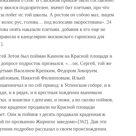
у явился подозрителен, значит бит плетьми, про что
а за побег ис той школы. А ростом он собою мал, лицем
, волос рус, голова… под волосами окоростована». 24
ова опять наказали плетьми, добавив к его еще не
правили в канцелярию московского гарнизона для
].
ергей Зотов был пойман Каином на Красной площади и
 допросе подросток признался: «…он, Сергей, той же
детьми Василием Крепким, Федором Зоворуем,
хайловым, Никитой Филипповым, Ильей
шенничал и по сей привод: в Успенском соборе, и в
ди, и в рядах, и в крестныя хождении вынимали
ки, и кошелки з денгами, и ножи, а во сколко поймов,
оное краденое продавали на Красной площади
ет. Они ж поймов з десять продавали краденная ж
й по прозванию Жирнихе заведомо»[362]. Дав эти
упник подробно рассказал о своем происхождении.