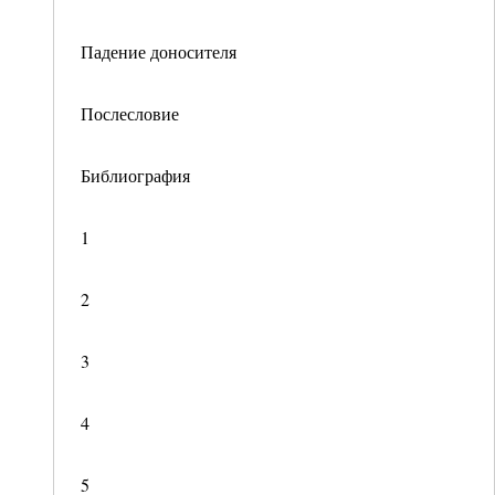
Падение доносителя
Послесловие
Библиография
1
2
3
4
5