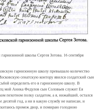
 гарнизонной школы Сергея Зотова. 16 сентября
ковскую гарнизонную школу превышало количество
 Московскую сенатскую контору явился солдатский сын
ьбой определить его в гарнизонную школу. В
ец мой Аника Федулов сын Соловьев служит Ея
ом пехотном полку салдатом, а я, нижайший, остался
е десятой год, а ни в какую службу не написан, и
 скитаюсь промеж двор, и помираю голодною