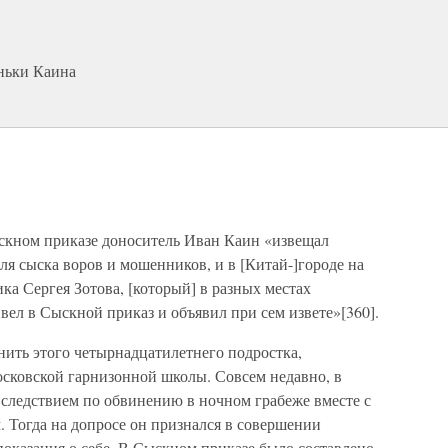
ньки Каина
ыскном приказе доноситель Иван Каин «извещал
ля сыска воров и мошенников, и в [Китай-]городе на
а Сергея Зотова, [который] в разных местах
вел в Сыскной приказ и объявил при сем извете»[360].
ить этого четырнадцатилетнего подростка,
осковской гарнизонной школы. Совсем недавно, в
д следствием по обвинению в ночном грабеже вместе с
Тогда на допросе он признался в совершении
показания о себе. В Сыскном приказе было составлено