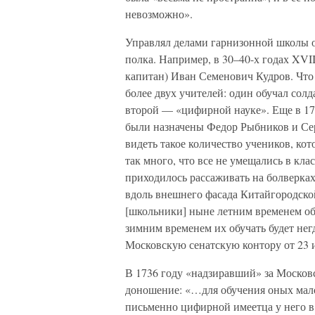
невозможно».
Управлял делами гарнизонной школы 
полка. Например, в 30–40-х годах XVII
капитан) Иван Семенович Кудров. Что 
более двух учителей: один обучал солд
второй — «цифирной науке». Еще в 17
были назначены Федор Рыбников и Сер
видеть такое количество учеников, ко
так много, что все не умещались в кла
приходилось рассаживать на болверка
вдоль внешнего фасада Китайгородско
[школьники] ныне летним временем обу
зимним временем их обучать будет не
Московскую сенатскую контору от 23 и
В 1736 году «надзиравший» за Москов
доношение: «…для обучения оных мало
письменно цифирной имеетца у него в 