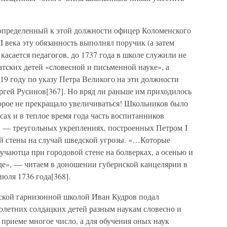
определенный к этой должности офицер Коломенского
I века эту обязанность выполнял поручик (а затем
касается педагогов, до 1737 года в школе служили не
атских детей «словесной и письменной науке», а
19 году по указу Петра Великого на эти должности
гей Русинов[367]. Но вряд ли раньше им приходилось
торое не прекращало увеличиваться! Школьников было
ссах и в теплое время года часть воспитанников
х — треугольных укреплениях, построенных Петром I
й стены на случай шведской угрозы. «…Которые
чаютца при городовой стене на болверках, а осенью и
где», — читаем в доношении губернской канцелярии в
юля 1736 года[368].
ской гарнизонной школой Иван Кудров подал
летних солдацких детей разным наукам словесно и
приеме многое число, а для обучения оных наук