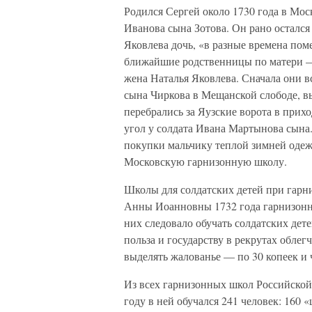
Родился Сергей около 1730 года в Мос
Иванова сына Зотова. Он рано остался 
Яковлева дочь, «в разные времена пом
ближайшие родственницы по матери — 
жена Наталья Яковлева. Сначала они в
сына Чиркова в Мещанской слободе, в
перебрались за Яузские ворота в прих
угол у солдата Ивана Мартынова сына.
покупки мальчику теплой зимней одежд
Московскую гарнизонную школу.
Школы для солдатских детей при гарни
Анны Иоанновны 1732 года гарнизонн
них следовало обучать солдатских дете
польза и государству в рекрутах обле
выделять жалованье — по 30 копеек и 
Из всех гарнизонных школ Российской
году в ней обучался 241 человек: 160 