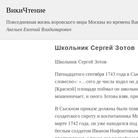
ВикиЧтение
Повседневная жизнь воровского мира Москвы во времена Ва
Акельев Евгений Владимирович
Школьник Сергей Зотов
Школьник Сергей Зотов
Пятнадцатого сентября 1743 года в С
словесно»: «…сего де числа ходил он д
[Красной] площади поймал он школьник
мошенничает, и оного Зотова взяв, при
В Сыскном приказе должны были помн
солдатского сироту и воспитанника М
марте 1742 года, он уже находился по
беглым солдатом Иваном Нифонтовым. 
преступления, а также дал подробные 