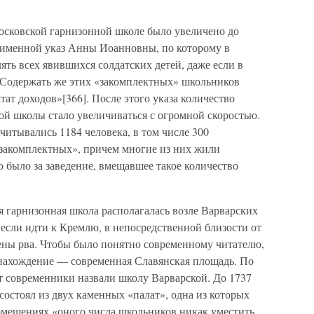
Московской гарнизонной школе было увеличено до
 именной указ Анны Иоанновны, по которому в
ть всех явившихся солдатских детей, даже если в
 Содержать же этих «закомплектных» школьников
ат доходов»[366]. После этого указа количество
й школы стало увеличиваться с огромной скоростью.
читывались 1184 человека, в том числе 300
«закомплектных», причем многие из них жили
о было за заведение, вмещавшее такое количество
я гарнизонная школа располагалась возле Варварских
 если идти к Кремлю, в непосредственной близости от
ены рва. Чтобы было понятно современному читателю,
онахождение — современная Славянская площадь. По
 современники назвали школу Варварской. До 1737
состоял из двух каменных «палат», одна из которых
помещениях «оного числа школьников никак уместить