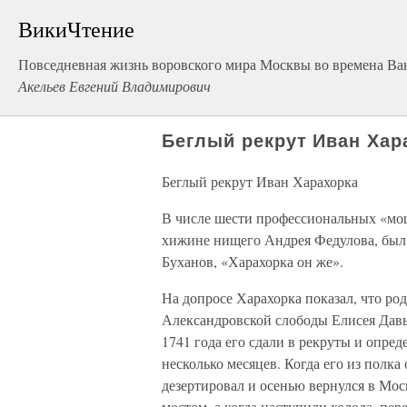
ВикиЧтение
Повседневная жизнь воровского мира Москвы во времена Ва
Акельев Евгений Владимирович
Беглый рекрут Иван Хар
Беглый рекрут Иван Харахорка
В числе шести профессиональных «мош
хижине нищего Андрея Федулова, был 
Буханов, «Харахорка он же».
На допросе Харахорка показал, что род
Александровской слободы Елисея Давы
1741 года его сдали в рекруты и опре
несколько месяцев. Когда его из полка
дезертировал и осенью вернулся в Мо
мостом, а когда наступили холода, пер