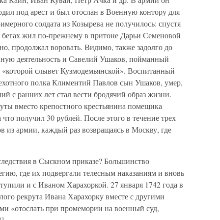
угодил под арест и был отослан в Военную контору для
римерного солдата из Козырева не получилось: спустя
 в бегах жил по-прежнему в притоне Дарьи Семеновой
чно, продолжал воровать. Видимо, также задолго до
упную деятельность и Савелий Ушаков, пойманный
м, «которой слывет Кузмодемьянской». Воспитанный
пехотного полка Климентий Павлов сын Ушаков, умер,
лий с ранних лет стал вести бродячий образ жизни.
руты вместо крепостного крестьянина помещика
а что получил 30 рублей. После этого в течение трех
в из армии, каждый раз возвращаясь в Москву, где
 следствия в Сыскном приказе? Большинство
егию, где их подвергали телесным наказаниям и вновь
ступили и с Иваном Харахоркой. 27 января 1742 года в
лого рекрута Ивана Харахорку вместе с другими
и «отослать при промемории на военный суд,
].