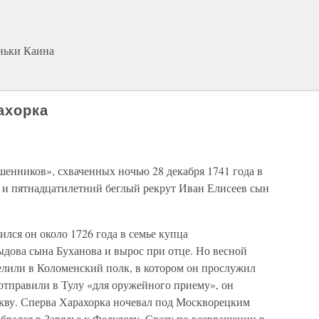
ньки Каина
ахорка
енников», схваченных ночью 28 декабря 1741 года в
и пятнадцатилетний беглый рекрут Иван Елисеев сын
ился он около 1726 года в семье купца
дова сына Буханова и вырос при отце. Но весной
делили в Коломенский полк, в котором он прослужил
 отправили в Тулу «для оружейного приему», он
скву. Сперва Харахорка ночевал под Москворецким
ебрался в Зарядье к Федулову. Сразу по возвращении в