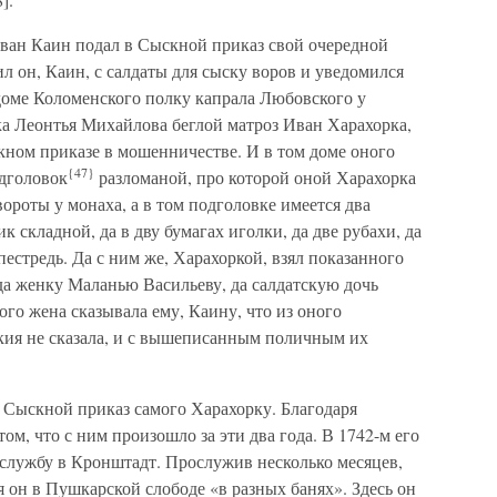
Иван Каин подал в Сыскной приказ свой очередной
ил он, Каин, с салдаты для сыску воров и уведомился
 доме Коломенского полку капрала Любовского у
а Леонтья Михайлова беглой матроз Иван Харахорка,
кном приказе в мошенничестве. И в том доме оного
{47}
одголовок
разломаной, про которой оной Харахорка
 вороты у монаха, а в том подголовке имеется два
к складной, да в дву бумагах иголки, да две рубахи, да
 пестредь. Да с ним же, Харахоркой, взял показанного
да женку Маланью Васильеву, да салдатскую дочь
ого жена сказывала ему, Каину, что из оного
акия не сказала, и с вышеписанным поличным их
 Сыскной приказ самого Харахорку. Благодаря
ом, что с ним произошло за эти два года. В 1742-м его
 службу в Кронштадт. Прослужив несколько месяцев,
 он в Пушкарской слободе «в разных банях». Здесь он