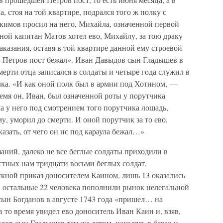
, стоя на той квартире, подрался того ж полку с
имов просил на него, Михайла, означенной первой
ной капитан Матов хотел ево, Михайлу, за тою драку
наказания, оставя в той квартире данной ему строевой
ой Петров пост бежал». Иван Давыдов сын Гладышев в
мерти отца записался в солдаты и четыре года служил в
лка. «И как оной полк был в армии под Хотином, —
емя он, Иван, был означенной роты у порутчика
а у него под смотрением того порутчика лошадь,
му, уморил до смерти. И оной порутчик за то ево,
казать, от чего он ис под караула бежал…»
ний, далеко не все беглые солдаты приходили в
стных нам тридцати восьми беглых солдат,
скной приказ доносителем Каином, лишь 13 оказались
, остальные 22 человека пополнили рынок нелегальной
сын Богданов в августе 1743 года «пришел… на
 то время увидел ево доноситель Иван Каин и, взяв,
ов сын Гладышев тем же летом, находясь в бегах и