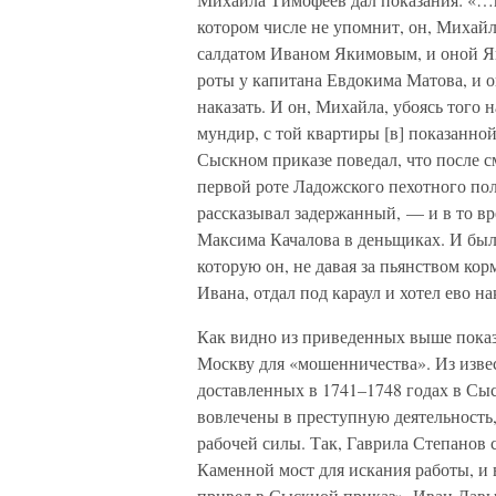
котором числе не упомнит, он, Михайла
салдатом Иваном Якимовым, и оной Як
роты у капитана Евдокима Матова, и о
наказать. И он, Михайла, убоясь того 
мундир, с той квартиры [в] показанн
Сыскном приказе поведал, что после с
первой роте Ладожского пехотного по
рассказывал задержанный, — и в то вр
Максима Качалова в деньщиках. И был
которую он, не давая за пьянством кор
Ивана, отдал под караул и хотел ево на
Как видно из приведенных выше показа
Москву для «мошенничества». Из изве
доставленных в 1741–1748 годах в Сы
вовлечены в преступную деятельность
рабочей силы. Так, Гаврила Степанов 
Каменной мост для искания работы, и в
привел в Сыскной приказ». Иван Давыд