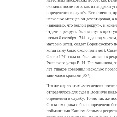
оказался после того, как из-за драки 
определения в службу. Естественно, п
несколько месяцев он дезертировал, а
«заведомо, что беглой рекрут», и коне
отдачи в рекруты был втянут в прест
ночью 8 октября 1744 года под мосто
матерью (отец, солдат Воронежского 
когда сыну было около пяти лет), Саве
Около 1741 года он был записан в рек
Ржевского уезда В. И. Гельчанинова, з
лет Ушаков совершил несколько побего
занимался кражами[357].
Что же ждало этих «утеклецов» после
отправлялось для суда в Военную колл
определяли в службу. Точно так же по
Сыскном приказе было определено бег
пойманными Каином беглыми рекрутам
прописав все вины их [по]именно»[358