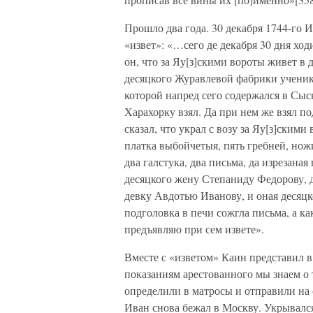
Прошло два года. 30 декабря 1744-го 
«извет»: «…сего де декабря 30 дня ход
он, что за Яу[з]скими вороты живет в
десяцкого Журавлевой фабрики ученик
которой напред сего содержался в Сыс
Харахорку взял. Да при нем же взял п
сказал, что украл с возу за Яу[з]скими
платка выбойчетыя, пять гребней, ножи
два галстука, два письма, да изрезаная
десяцкого жену Степаниду Федорову, 
девку Авдотью Иванову, и оная десяцк
подголовка в печи сожгла письма, а к
предъявляю при сем извете».
Вместе с «изветом» Каин представил в
показаниям арестованного мы знаем о т
определили в матросы и отправили на
Иван снова бежал в Москву. Укрывался