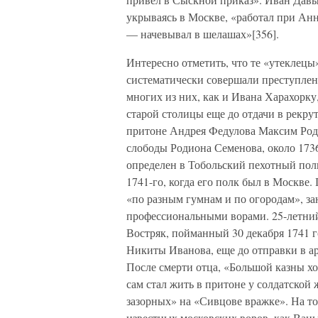
укрываясь в Москве, «работал при Ан
— начевывал в шелашах»[356].
Интересно отметить, что те «утеклецы»
систематически совершали преступлен
многих из них, как и Ивана Харахорку
старой столицы еще до отдачи в рекрут
притоне Андрея Федулова Максим Род
слободы Родиона Семенова, около 1736
определен в Тобольский пехотный полк,
1741-го, когда его полк был в Москве
«по разным гумнам и по огородам», з
профессиональными ворами. 25-летни
Востряк, пойманный 30 декабря 1741 
Никиты Иванова, еще до отправки в а
После смерти отца, «Большой казны хо
сам стал жить в притоне у солдатской
зазорных» на «Сивцове вражке». На т
известных московских воров, как Вань