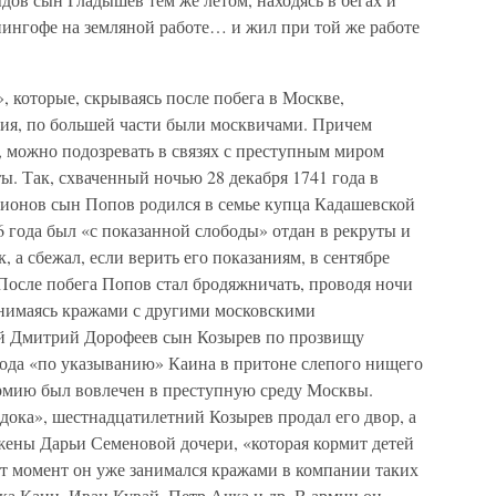
нингофе на земляной работе… и жил при той же работе
, которые, скрываясь после побега в Москве,
ия, по большей части были москвичами. Причем
, можно подозревать в связях с преступным миром
ы. Так, схваченный ночью 28 декабря 1741 года в
ионов сын Попов родился в семье купца Кадашевской
 года был «с показанной слободы» отдан в рекруты и
 а сбежал, если верить его показаниям, в сентябре
. После побега Попов стал бродяжничать, проводя ночи
анимаясь кражами с другими московскими
й Дмитрий Дорофеев сын Козырев по прозвищу
года «по указыванию» Каина в притоне слепого нищего
рмию был вовлечен в преступную среду Москвы.
дока», шестнадцатилетний Козырев продал его двор, а
 жены Дарьи Семеновой дочери, «которая кормит детей
от момент он уже занимался кражами в компании таких
ка Каин, Иван Кувай, Петр Ачка и др. В армии он