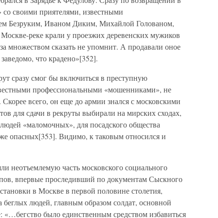
 со своими приятелями, известными
ем Безруким, Иваном Диким, Михайлой Голованом,
оскве-реке крали у проезжих деревенских мужиков
о за множеством сказать не упомнит. А продавали оное
 заведомо, что крадено»[352].
рут сразу смог бы включиться в преступную
известными профессиональными «мошенниками», не
 Скорее всего, он еще до армии знался с московскими
тов для сдачи в рекруты выбирали на мирских сходах,
 людей «маломочных», для посадского общества
же опасных[353]. Видимо, к таковым относился и
яли неотъемлемую часть московского социального
сипов, впервые проследивший по документам Сыскного
становки в Москве в первой половине столетия,
 беглых людей, главным образом солдат, основной
е: «…бегство было единственным средством избавиться