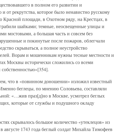
уществовавшего в полном его развитии и
 и от рекрутства, которое было ненавистно русскому
 Красной площади, в Охотном ряду, на Крестцах, в
 грабили шайками; темные, неосвещенные улицы и
ми мостовыми, а большая часть и совсем без
азрушенные и покинутые после пожаров, облегчали
редство скрываться, а полное неустройство
телей. Ворам и мошенникам нужны тесные местности и
ктах Москвы исторически сложились со всеми
собственностью»[354].
 тем, что в «повинном доношении» изложил известный
 Именно беглецы, по мнению Соловьева, составляли
ьной: «…жив праз[д]но в Москве, усмотрел беглых
вущих, которые от службы и подушного окладу
остях скрывалось большое количество «утеклецов» из
 августе 1743 года беглый солдат Михайла Тимофеев