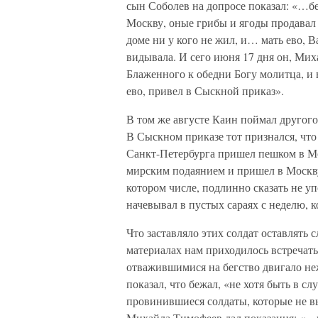
сын Соболев на допросе показал: «…бег
Москву, оные грибы и ягоды продавал 
доме ни у кого не жил, и… мать ево, В
видывала. И сего июня 17 дня он, Мих
Блаженного к обедни Богу молитца, и 
ево, привел в Сыскной приказ».
В том же августе Каин поймал другого
В Сыскном приказе тот признался, что
Санкт-Петербурга пришел пешком в Мос
мирским подаянием и пришел в Москву 
котором числе, подлинно сказать не у
начевывал в пустых сараях с неделю, 
Что заставляло этих солдат оставлять 
материалах нам приходилось встречат
отважившимися на бегство двигало не
показал, что бежал, «не хотя быть в с
провинившиеся солдаты, которые не в
Михайла Тимофеев дал показания: «…в