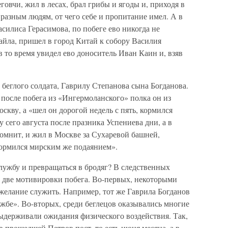
овчи, жил в лесах, брал грибы и ягоды и, приходя в
разным людям, от чего себе и пропитание имел. А в
асилиса Герасимова, по побеге ево никогда не
айла, пришел в город Китай к собору Василия
в то время увидел ево доноситель Иван Каин и, взяв
 беглого солдата, Гаврилу Степанова сына Богданова.
 после побега из «Ингермоланского» полка он из
кву, а «шел он дорогой недель с пять, кормился
сего августа после празника Успениева дни, а в
помнит, и жил в Москве за Сухаревой башней,
кормился мирским же подаянием».
службу и превращаться в бродяг? В следственных
ь две мотивировки побега. Во-первых, некоторыми
желание служить. Например, тот же Гаврила Богданов
лужбе». Во-вторых, среди беглецов оказывались многие
ыдерживали ожидания физического воздействия. Так,
 прошедшей Петров пост, то есть июня месяца, а в