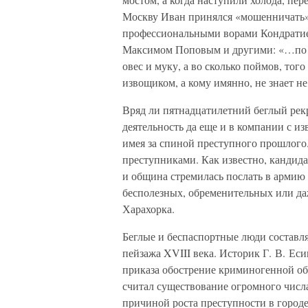
Москву Иван принялся «мошенничать»
профессиональными ворами Кондрати
Максимом Поповым и другими: «…по М
овес и муку, а во сколько поймов, тог
извощиком, а кому имянно, не знает не
Вряд ли пятнадцатилетний беглый рек
деятельность да еще и в компании с 
имея за спиной преступного прошлого.
преступниками. Как известно, кандида
и община стремилась послать в армию
бесполезных, обременительных или да
Харахорка.
Беглые и беспаспортные люди составл
пейзажа XVIII века. Историк Г. В. Е
приказа обострение криминогенной об
считал существование огромного числа
причиной роста преступности в город