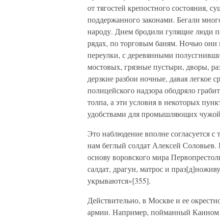
от тягостей крепостного состояния, с
поддержанного законами. Бегали много
народу. Днем бродили гулящие люди по
рядах, по торговым баням. Ночью они
переулки, с деревянными полусгнивши
мостовых, грязные пустыри, дворы, р
дерзкие разбои ночные, давая легкое с
полицейского надзора ободряло граби
толпа, а эти условия в некоторых пун
удобствами для промышляющих чужой 
Это наблюдение вполне согласуется с
нам беглый солдат Алексей Соловьев.
основу воровского мира Первопрестол
салдат, драгун, матрос и праз[д]ножи
укрываются»[355].
Действительно, в Москве и ее окрестн
армии. Например, пойманный Каином в