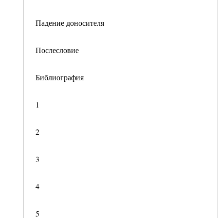
Падение доносителя
Послесловие
Библиография
1
2
3
4
5