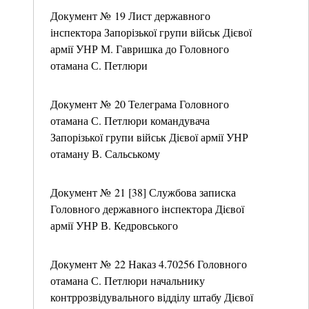
Документ № 19 Лист державного
інспектора Запорізької групи військ Дієвої
армії УНР М. Гавришка до Головного
отамана С. Петлюри
Документ № 20 Телеграма Головного
отамана С. Петлюри командувача
Запорізької групи військ Дієвої армії УНР
отаману В. Сальському
Документ № 21 [38] Службова записка
Головного державного інспектора Дієвої
армії УНР В. Кедровського
Документ № 22 Наказ 4.70256 Головного
отамана С. Петлюри начальнику
контррозвідувального відділу штабу Дієвої