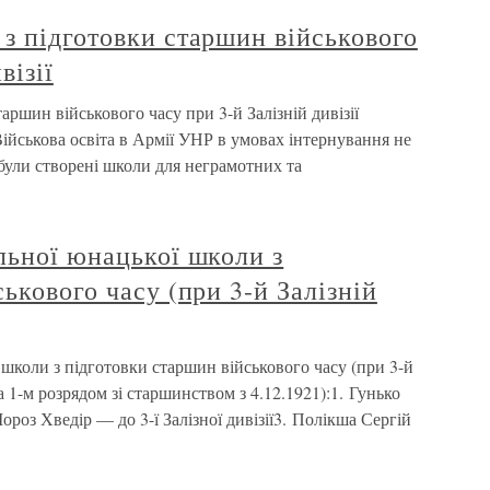
з підготовки старшин військового
візії
аршин військового часу при 3-й Залізній дивізії
ійськова освіта в Армії УНР в умовах інтернування не
були створені школи для неграмотних та
льної юнацької школи з
ькового часу (при 3-й Залізній
школи з підготовки старшин військового часу (при 3-й
(за 1-м розрядом зі старшинством з 4.12.1921):1. Гунько
ороз Хведір — до 3-ї Залізної дивізії3. Полікша Сергій