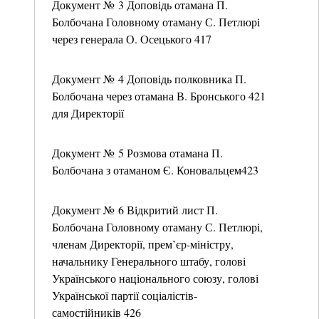
Документ № 3 Доповідь отамана П.
Болбочана Головному отаману С. Петлюрі
через генерала О. Осецького 417
Документ № 4 Доповідь полковника П.
Болбочана через отамана В. Бронського 421
для Директорії
Документ № 5 Розмова отамана П.
Болбочана з отаманом Є. Коновальцем423
Документ № 6 Відкритий лист П.
Болбочана Головному отаману С. Петлюрі,
членам Директорії, прем’єр-міністру,
начальнику Генерального штабу, голові
Українського національного союзу, голові
Української партії соціалістів-
самостійників 426