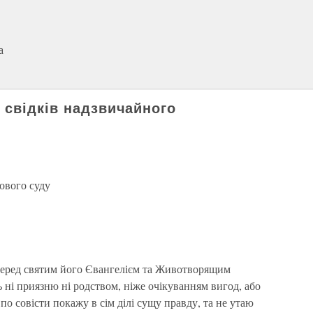
а
 свідків надзвичайного
ового суду
еред святим його Євангелієм та Животворящим
 ні приязню ні родством, ніже очікуванням вигод, або
о совісти покажу в сім ділі сущу правду, та не утаю