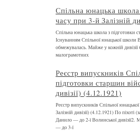
Спільна юнацька школа 
часу при 3-й Залізній ди
Спільна юнацька школа з підготовки ст
Існуванням Спільної юнацької школи В
обмежувалась. Майже у кожній дивізії 
малограмотних
Реєстр випускників Спі
підготовки старшин війс
дивізії) (4.12.1921)
Реєстр випускників Спільної юнацької 
Залізній дивізії) (4.12.1921) По піхоті 
Данило — до 2-ї Волинської дивізії2. М
— до 3-ї