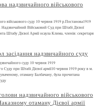
ва надзвичайного військового
го військового суду 10 червня 1919 р.Постанова1919
6. Надзвичайний Військовий Суд при Штабі Дієвої
нта Штабу Дієвої Армії осаула Клима, членів: секретаря
л засідання надзвичайного суду
звичайного суду 10 червня 1919
Суду при Штабі Дієвої армії10 червня 1919 року в м.
нуваченому, отаману Балбачану, була прочитана
Суду
олови надзвичайного військового
Наказному отаману Дієвої армії