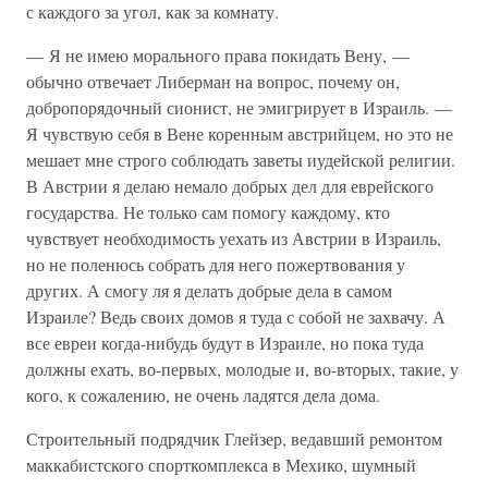
с каждого за угол, как за комнату.
— Я не имею морального права покидать Вену, —
обычно отвечает Либерман на вопрос, почему он,
добропорядочный сионист, не эмигрирует в Израиль. —
Я чувствую себя в Вене коренным австрийцем, но это не
мешает мне строго соблюдать заветы иудейской религии.
В Австрии я делаю немало добрых дел для еврейского
государства. Не только сам помогу каждому, кто
чувствует необходимость уехать из Австрии в Израиль,
но не поленюсь собрать для него пожертвования у
других. А смогу ля я делать добрые дела в самом
Израиле? Ведь своих домов я туда с собой не захвачу. А
все евреи когда-нибудь будут в Израиле, но пока туда
должны ехать, во-первых, молодые и, во-вторых, такие, у
кого, к сожалению, не очень ладятся дела дома.
Строительный подрядчик Глейзер, ведавший ремонтом
маккабистского спорткомплекса в Мехико, шумный