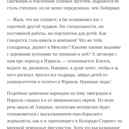
сангвиник и поклонник соленых шуточек, выразился не
столь степенно, но не менее определенно, чем Либерман:
— Жаль, что вы спешите, я бы познакомил вас с
парочкой-другой чудаков. Ни специальности, ни
постоянной работы, ни перспектив для детей. Как
говорится, голь-шмоль и компания! Что же тебя,
голодранца, держит в Мексике? Какими такими акциями
с хорошими купонами ты привязан к ней? А заговори с
ним про переезд в Израиль — отнекивается. Боится,
видите ли, рисковать. Наверно, в душе хочет, чтобы я за
него рискнул, бросил все подряды, забрал детей из
университетов и полетел в Израиль. Наивные люди!
Подобные циничные вариации на тему эмиграции в
Израиль слышал я и от американских евреев. Но коли
речь зашла об Америке, читателям интереснее будет
познакомиться с высказыванием нью-йоркского
журналиста, как и я, приехавшего в Колорадо-Спрингс на
мировой чемпионат фигуристов. Хотя это высказывание