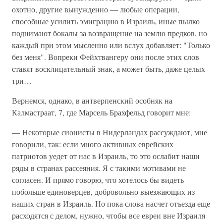
охотно, другие вынужденно — любые операции,
способные усилить эмиграцию в Израиль, иные пылко
поднимают бокалы за возвращение на землю предков, но
каждый при этом мысленно или вслух добавляет: "Только
без меня". Вопреки Фейхтвангеру они после этих слов
ставят восклицательный знак, а может быть, даже целых
три…
Вернемся, однако, в антверпенский особняк на
Калмастраат, 7, где Марсель Брахфельд говорит мне:
— Некоторые сионисты в Нидерландах рассуждают, мне
говорили, так: если много активных еврейских
патриотов уедет от нас в Израиль, то это ослабит наши
ряды в странах рассеяния. Я с такими мотивами не
согласен. И прямо говорю, что хотелось бы видеть
побольше единоверцев, добровольно выезжающих из
наших стран в Израиль. Но пока слова насчет отъезда еще
расходятся с делом, нужно, чтобы все евреи вне Израиля