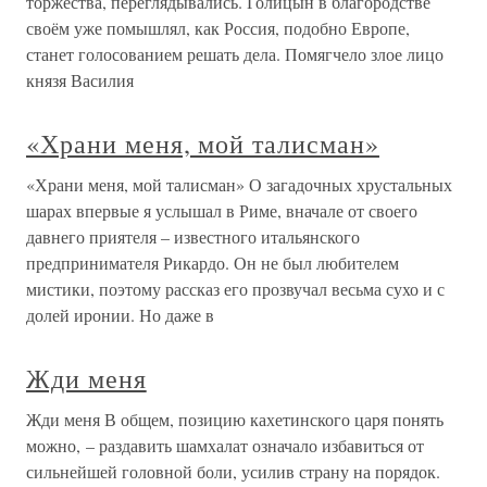
торжества, переглядывались. Голицын в благородстве
своём уже помышлял, как Россия, подобно Европе,
станет голосованием решать дела. Помягчело злое лицо
князя Василия
«Храни меня, мой талисман»
«Храни меня, мой талисман» О загадочных хрустальных
шарах впервые я услышал в Риме, вначале от своего
давнего приятеля – известного итальянского
предпринимателя Рикардо. Он не был любителем
мистики, поэтому рассказ его прозвучал весьма сухо и с
долей иронии. Но даже в
Жди меня
Жди меня В общем, позицию кахетинского царя понять
можно, – раздавить шамхалат означало избавиться от
сильнейшей головной боли, усилив страну на порядок.