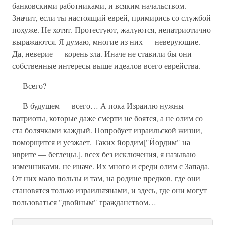
банковскими работниками, и всяким начальством.
Значит, если ты настоящий еврей, примирись со службой
похуже. Не хотят. Протестуют, жалуются, непатриотично
выражаются. Я думаю, многие из них — неверующие.
Да, неверие — корень зла. Иначе не ставили бы они
собственные интересы выше идеалов всего еврейства.
— Всего?
— В будущем — всего… А пока Израилю нужны
патриоты, которые даже смерти не боятся, а не олим со
ста болячками каждый. Попробует израильской жизни,
поморщится и уезжает. Таких йордим["Йордим" на
иврите — беглецы.], всех без исключения, я называю
изменниками, не иначе. Их много и среди олим с Запада.
От них мало пользы и там, на родине предков, где они
становятся только израильтянами, и здесь, где они могут
пользоваться "двойным" гражданством…