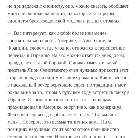
не принадлежит сионисту, оно, можно сказать, обобщает
многочисленные вариации, на которые так щедры
сионисты брахфельдовской модели в разных странах:
— Вас интересует, как любой более или менее
состоятельный еврей в Америке, в Аргентине, во
Франции, словом, где угодно, относится к перспективе
переезда в Израиль? На это можно ответить анекдотом,
правда, вот с такой бородой. Однако замечательный
писатель Лион Фейхтвангер счел нужным привести этот
старый анекдот в одном из своих романов. Как известно,
в пасхальный вечер верующие евреи по традиции пьют
бокал вина за то, чтобы в будущем году встретить пасху в
Израиле. И когда произносят этот тост, одна дама,
проживающая в Америке, энергично, как подчеркнул
Фейхтвангер, всегда добавляет к тосту: "Только без
меня". Поверьте, это весьма типичная дама. На ее
позициях нерушимо стоит абсолютное большинство
американских евреев. Некоторые субсидируют — одни