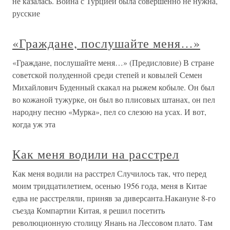
не казалась. Война с Турцией была совершенно не нужна,
русские
«Граждане, послушайте меня…»
«Граждане, послушайте меня…» (Предисловие) В стране
советской полуденной среди степей и ковылей Семен
Михайлович Буденный скакал на рыжем кобыле. Он был
во кожаной тужурке, он был во плисовых штанах, он пел
народну песню «Мурка», пел со слезою на усах. И вот,
когда уж эта
Как меня водили на расстрел
Как меня водили на расстрел Случилось так, что перед
моим тридцатилетием, осенью 1956 года, меня в Китае
едва не расстреляли, приняв за диверсанта.Накануне 8-го
съезда Компартии Китая, я решил посетить
революционную столицу Янань на Лессовом плато. Там