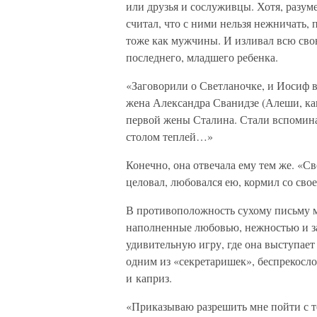
или друзья и сослуживцы. Хотя, разум
считал, что с ними нельзя нежничать,
тоже как мужчины. И изливал всю свою
последнего, младшего ребенка.
«Заговорили о Светланочке, и Иосиф в
жена Александра Сванидзе (Алеши, как,
первой жены Сталина. Стали вспоминат
столом теплей…»
Конечно, она отвечала ему тем же. «Све
целовал, любовался ею, кормил со св
В противоположность сухому письму м
наполненные любовью, нежностью и заб
удивительную игру, где она выступает
одним из «секретаришек», беспрекосл
и каприз.
«Приказываю разрешить мне пойти с то