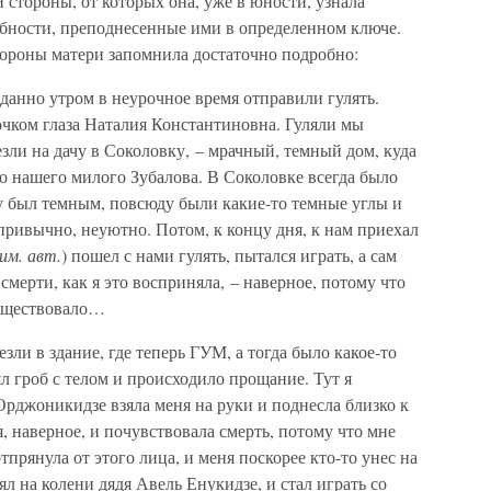
 стороны, от которых она, уже в юности, узнала
обности, преподнесенные ими в определенном ключе.
хороны матери запомнила достаточно подробно:
иданно утром в неурочное время отправили гулять.
очком глаза Наталия Константиновна. Гуляли мы
езли на дачу в Соколовку, – мрачный, темный дом, куда
то нашего милого Зубалова. В Соколовке всегда было
у был темным, повсюду были какие-то темные углы и
епривычно, неуютно. Потом, к концу дня, к нам приехал
им. авт.
) пошел с нами гулять, пытался играть, а сам
 смерти, как я это восприняла, – наверное, потому что
существовало…
зли в здание, где теперь ГУМ, а тогда было какое-то
л гроб с телом и происходило прощание. Тут я
Орджоникидзе взяла меня на руки и поднесла близко к
, наверное, и почувствовала смерть, потому что мне
тпрянула от этого лица, и меня поскорее кто-то унес на
ял на колени дядя Авель Енукидзе, и стал играть со