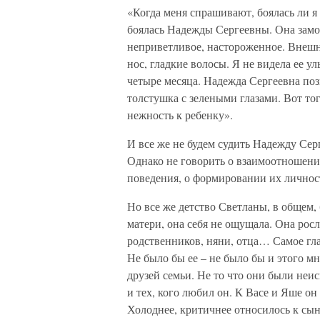
«Когда меня спрашивают, боялась ли я С
боялась Надежды Сергеевны. Она замо
неприветливое, настороженное. Внешн
нос, гладкие волосы. Я не видела ее
четыре месяца. Надежда Сергеевна поз
толстушка с зелеными глазами. Вот то
нежность к ребенку».
И все же не будем судить Надежду Сер
Однако не говорить о взаимоотношения
поведения, о формировании их личност
Но все же детство Светланы, в общем,
матери, она себя не ощущала. Она ро
родственников, няни, отца… Самое гла
Не было бы ее – не было бы и этого 
друзей семьи. Не то что они были неи
и тех, кого любил он. К Васе и Яше он 
Холоднее, критичнее относилось к сын