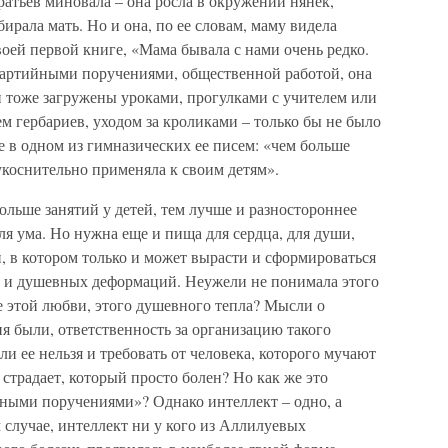
ратьев миновала – она росла в окружении нянек,
ирала мать. Но и она, по ее словам, маму видела
воей первой книге, «Мама бывала с нами очень редко.
партийными поручениями, общественной работой, она
и тоже загружены уроками, прогулками с учителем или
 гербариев, уходом за кроликами – только бы не было
е в одном из гимназических ее писем: «чем больше
укоснительно применяла к своим детям».
ольше занятий у детей, тем лучше и разностороннее
ля ума. Но нужна еще и пища для сердца, для души,
, в котором только и может вырасти и сформироваться
в и душевных деформаций. Неужели не понимала этого
е этой любви, этого душевного тепла? Мысли о
я были, ответственность за организацию такого
и ее нельзя и требовать от человека, которого мучают
традает, который просто болен? Но как же это
йными поручениями»? Однако интеллект – одно, а
м случае, интеллект ни у кого из Аллилуевых