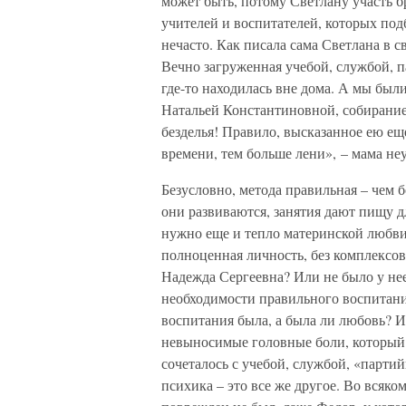
может быть, потому Светлану участь б
учителей и воспитателей, которых подб
нечасто. Как писала сама Светлана в с
Вечно загруженная учебой, службой, 
где-то находилась вне дома. А мы был
Натальей Константиновной, собиранием
безделья! Правило, высказанное ею ещ
времени, тем больше лени», – мама не
Безусловно, метода правильная – чем б
они развиваются, занятия дают пищу д
нужно еще и тепло материнской любви
полноценная личность, без комплексо
Надежда Сергеевна? Или не было у не
необходимости правильного воспитани
воспитания была, а была ли любовь? Ил
невыносимые головные боли, который с
сочеталось с учебой, службой, «парти
психика – это все же другое. Во всяко