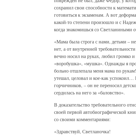
поврежден не был, даже Федор, у кото
сохранил свои способности к математ
готовиться к экзаменам. А вот деформа
какой-то степени произошло и с Надеж
когда знакомишься со Светланиными 
«Мама была строга с нами, детьми – н
нет, а от внутренней требовательности
вечно носил на руках, любил громко и
«воробушка», «мушка». Однажды я про
больно отшлепала меня мама по рукам! 
утешал, целовал и кое-как успокоил… Н
горчичников, – он не переносил детск
сердилась на него за «баловство».
В доказательство требовательного отн
своей первой автобиографической кни
со своими комментариями:
«Здравствуй, Светланочка!