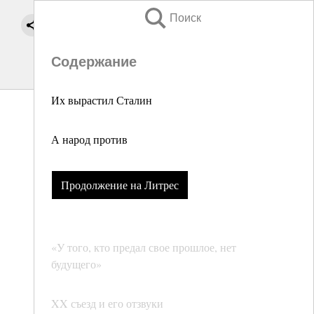
Поиск
Содержание
Их вырастил Сталин
А народ против
Продолжение на Литрес
«У того, кто предал свое прошлое, нет
будущего»
XX съезд и его отзвуки