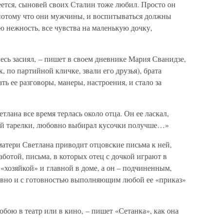
еется, сыновей своих Сталин тоже любил. Просто он
 потому что они мужчины, и воспитываться должны
 нежность, все чувства на маленькую дочку,
есь засиял, – пишет в своем дневнике Мария Сванидзе,
 по партийной кличке, звали его друзья), брата
ь ее разговоры, манеры, настроения, и стало за
тлана все время терлась около отца. Он ее ласкал,
оей тарелки, любовно выбирал кусочки получше…»
атери Светлана приводит отцовские письма к ней,
отой, письма, в которых отец с дочкой играют в
 «хозяйкой» и главной в доме, а он – подчиненным,
овно и с готовностью выполняющим любой ее «приказ»
бою в театр или в кино, – пишет «Сетанка», как она