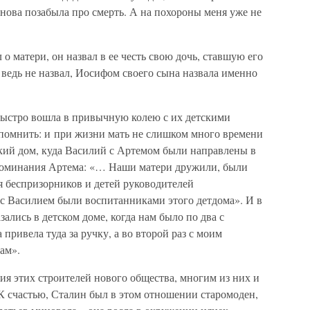
снова позабыла про смерть. А на похороны меня уже не
о матери, он назвал в ее честь свою дочь, ставшую его
ведь не назвал, Иосифом своего сына назвала именно
ь быстро вошла в привычную колею с их детскими
спомнить: и при жизни мать не слишком много времени
ский дом, куда Василий с Артемом были направлены в
поминания Артема: «… Наши матери дружили, были
я беспризорников и детей руководителей
ы с Василием были воспитанниками этого детдома». И в
ались в детском доме, когда нам было по два с
привела туда за ручку, а во второй раз с моим
там».
ия этих строителей нового общества, многим из них и
К счастью, Сталин был в этом отношении старомоден,