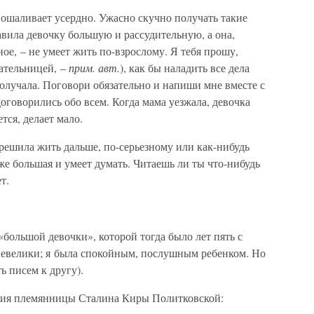
 пошаливает усердно. Ужасно скучно получать такие
авила девочку большую и рассудительную, а она,
ное, – не умеет жить по-взрослому. Я тебя прошу,
тательницей, –
прим. авт.
), как бы наладить все дела
получала. Поговори обязательно и напиши мне вместе с
договорились обо всем. Когда мама уезжала, девочка
тся, делает мало.
 решила жить дальше, по-серьезному или как-нибудь
же большая и умеет думать. Читаешь ли ты что-нибудь
т.
«большой девочки», которой тогда было лет пять с
невелики; я была спокойным, послушным ребенком. Но
ь писем к другу).
ния племянницы Сталина Киры Политковской: