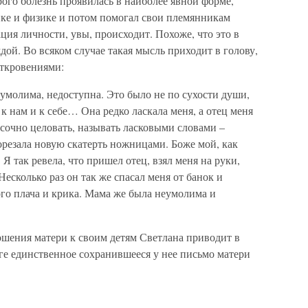
рого болезнь проявилась в наиболее явной форме,
ике и физике и потом помогал свои племянникам
ция личности, увы, происходит. Похоже, что это в
дой. Во всяком случае такая мысль приходит в голову,
откровениями:
еумолима, недоступна. Это было не по сухости души,
 к нам и к себе… Она редко ласкала меня, а отец меня
 сочно целовать, называть ласковыми словами –
резала новую скатерть ножницами. Боже мой, как
Я так ревела, что пришел отец, взял меня на руки,
есколько раз он так же спасал меня от банок и
ого плача и крика. Мама же была неумолима и
ошения матери к своим детям Светлана приводит в
ге единственное сохранившееся у нее письмо матери