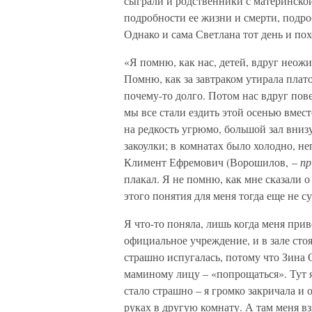
сыграли и родственники с материнской
подробности ее жизни и смерти, подр
Однако и сама Светлана тот день и по
«Я помню, как нас, детей, вдруг неож
Помню, как за завтраком утирала плат
почему-то долго. Потом нас вдруг пов
мы все стали ездить этой осенью вмес
на редкость угрюмо, большой зал вниз
закоулки; в комнатах было холодно, н
Климент Ефремович (Ворошилов, –
пр
плакал. Я не помню, как мне сказали о
этого понятия для меня тогда еще не 
Я что-то поняла, лишь когда меня приве
официальное учреждение, и в зале стоя
страшно испугалась, потому что Зина 
маминому лицу – «попрощаться». Тут я
стало страшно – я громко закричала и о
руках в другую комнату. А там меня вз