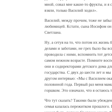
мной, совал мне какие-то фрукты, и я 
взяли, только Василий ходил».
Василий, между прочим, тоже не забыл 
любимицей. Кстати, сына Иосифом он 
Светлана.
Ну, а сетуя на то, что потом их жизн
делами и заботами, не грех было бы в
проводила с ними, вспомнить тот дет
самом нежном возрасте. Помните вос
они и содиректорами детского дома дл
государства. С двух до шести лет и м
другом интервью: «Мы с Василием оказ
половиной года. Первый раз меня мама 
горшком. Это означало, что я остаюсь 
Что тут сказать? Такими были убежден
семья казалась пережитком прошлого. 