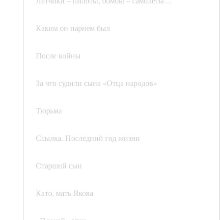
Летчики – пилоты, бомбы – самолеты…
Каким он парнем был
После войны
За что судили сына «Отца народов»
Тюрьма
Ссылка. Последний год жизни
Старший сын
Като, мать Якова