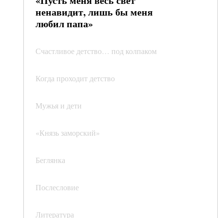
«Пусть меня весь свет
ненавидит, лишь бы меня
любил папа»
Счастливое детство… под колпаком
Когда проходит детство
Мужья и дети
«Князь заморский»
Беглянка
Послесловие
Литература