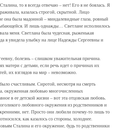
талина, то я всегда отвечаю – нет! Его я не боялась. Я
раживала, казалась строгой, скрытной. Лицо
е она была мадонной – миндалевидные глаза, ровный
 улыбающейся. И лишь однажды… Светлане исполнилось
вала меня. Светлана была чудесная, рыженькая
гда я увидела улыбку на лице Надежды Сергеевны и
геевну, болезнь – слишком уважительная причина.
х матери с детьми, если речь идет о причинах их
ей, их взглядов на мир – невозможно.
 было счастливым. Сиротой, несмотря на смерть
сла, окруженная любовью многочисленных
вное в ее детской жизни – вот эта отцовская любовь.
многоликого любовного окружения из родственников и
скренними, нет. Просто они любили почему-то лишь то
относился, как казалось со стороны, холоднее.
овьям Сталина и его окружение, будь то родственники