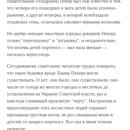
общительный голодранец Пекер был еще известен и тем,
что четверо его пошедших в мать детей были огненно-
рыжими, а другая четверка, в которой возобладали
отцовские гены, отличалась смоляно-черными волосами.
Не шибко имущие заказчики изредка доверяли Пекеру
только "перелицовку" и "штуковку", и неудивительно,
что восемь детей портного — мал мала меньше —
питались впроголодь.
Сегодняшнему советскому читателю трудно поверить,
что такие бедняки вроде Хаима Пекера могли
существовать. О нет, они были, они существовали, они
чахли от голода во многих городах и местечках до
установления на Украине Советской власти, раз и
навсегда сломавшей проклятую "черту". Настроения и
миросозерцание этих несчастных людей отражает
протяжная грустная песня, не раз слышанная мною в
детстве от нищего портного. Вот она в моем точном
переводе: