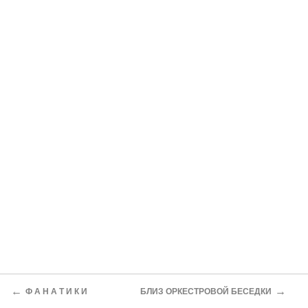
←
→
Ф А Н А Т И К И
БЛИЗ ОРКЕСТРОВОЙ БЕСЕДКИ