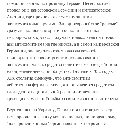
пожилой сотник по прозвищу Герман. Несколько лет
провел он в кайзеровской Германии и императорской
Австрии, где прочно связался с тамошними
антисемитскими кругами. Западноевропейское "реноме"
сразу же подняло авторитет господина сотника в
петлюровских кругах. Подумать только, ведь он познал
азы антисемитизма не где-нибудь, а в самой кайзеровской
Германии, эксплуататорским классам которой
принадлежит первооткрытие в использовании
антисемитизма как средства политического воздействия
на определенные слои общества. Там еще в 70-х годах
XIX столетия смекнули, что антисемитизм —
действенная форма расизма, что он является средством
насаждения национальной розни и отвлечения
трудящихся масс от борьбы за свои жизненные интересы.
Вернувшись на Украину, Герман стал насаждать среди
петлюровцев практику молниеносных, но по-деловому,
"на европейский лад" организованных погромов с