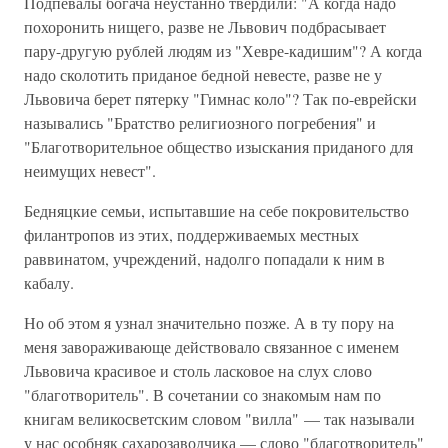
Подпевалы богача неустанно твердили: "А когда надо
похоронить нищего, разве не Львович подбрасывает
пару-другую рублей людям из "Хевре-кадишим"? А когда
надо сколотить приданое бедной невесте, разве не у
Львовича берет пятерку "Гимнас коло"? Так по-еврейски
назывались "Братство религиозного погребения" и
"Благотворительное общество изыскания приданого для
неимущих невест".
Бедняцкие семьи, испытавшие на себе покровительство
филантропов из этих, поддерживаемых местных
раввинатом, учреждений, надолго попадали к ним в
кабалу.
Но об этом я узнал значительно позже. А в ту пору на
меня завораживающе действовало связанное с именем
Львовича красивое и столь ласковое на слух слово
"благотворитель". В сочетании со знакомым нам по
книгам великосветским словом "вилла" — так называли
у нас особняк сахарозаводчика — слово "благотворитель"