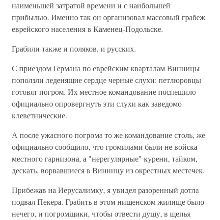
наименьшей затратой времени и с наибольшей
прибылью. Именно так он организовал массовый грабеж
еврейского населения в Каменец-Подольске.
Грабили также и поляков, и русских.
С приездом Германа по еврейским кварталам Винницы
поползли леденящие сердце черные слухи: петлюровцы
готовят погром. Их местное командование поспешило
официально опровергнуть эти слухи как заведомо
клеветнические.
А после ужасного погрома то же командование столь, же
официально сообщило, что громилами были не войска
местного гарнизона, а "нерегулярные" курени, тайком,
дескать, ворвавшиеся в Винницу из окрестных местечек.
Прибежав на Иерусалимку, я увидел разоренный дотла
подвал Пекера. Грабить в этом нищенском жилище было
нечего, и погромщики, чтобы отвести душу, в щепья