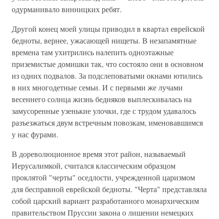
одурманивало винницких ребят.
Другой конец моей улицы приводил в квартал еврейской
бедноты, вернее, ужасающей нищеты. В незапамятные
времена там ухитрились налепить одноэтажные
приземистые домишки так, что состояло они в основном
из одних подвалов. За подслеповатыми окнами ютились
в них многодетные семьи. И с первыми же лучами
весеннего солнца жизнь бедняков выплескивалась на
замусоренные узенькие улочки, где с трудом удавалось
разъезжаться двум встречным повозкам, именовавшимся
у нас фурами.
В дореволюционное время этот район, называемый
Иерусалимкой, считался классическим образцом
проклятой "черты" оседлости, учрежденной царизмом
для бесправной еврейской бедноты. "Черта" представляла
собой царский вариант разработанного монархическим
правительством Пруссии закона о лишении немецких