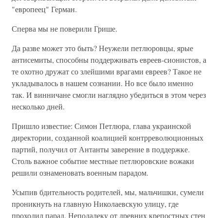
"европеец" Герман.
Сперва мы не поверили Грише.
Да разве может это быть? Неужели петлюровцы, ярые
антисемиты, способны поддерживать евреев-сионистов, а
те охотно дружат со злейшими врагами евреев? Такое не
укладывалось в нашем сознании. Но все было именно
так. И винничане смогли наглядно убедиться в этом через
несколько дней.
Пришло известие: Симон Петлюра, глава украинской
директории, созданной коалицией контрреволюционных
партий, получил от Антанты заверение в поддержке.
Столь важное событие местные петлюровские вожаки
решили ознаменовать военным парадом.
Усыпив бдительность родителей, мы, мальчишки, сумели
проникнуть на главную Николаевскую улицу, где
проходил парад. Неподалеку от древних крепостных стен