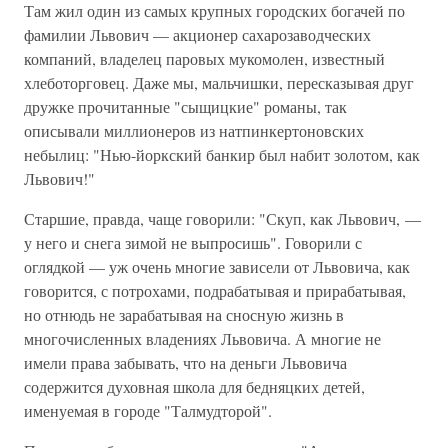
Там жил один из самых крупных городских богачей по
фамилии Львович — акционер сахарозаводческих
компаний, владелец паровых мукомолен, известный
хлеботорговец. Даже мы, мальчишки, пересказывая друг
дружке прочитанные "сыщицкие" романы, так
описывали миллионеров из натпинкертоновских
небылиц: "Нью-йоркский банкир был набит золотом, как
Львович!"
Старшие, правда, чаще говорили: "Скуп, как Львович, —
у него и снега зимой не выпросишь". Говорили с
оглядкой — уж очень многие зависели от Львовича, как
говорится, с потрохами, подрабатывая и прирабатывая,
но отнюдь не зарабатывая на сносную жизнь в
многочисленных владениях Львовича. А многие не
имели права забывать, что на деньги Львовича
содержится духовная школа для бедняцких детей,
именуемая в городе "Талмудторой".