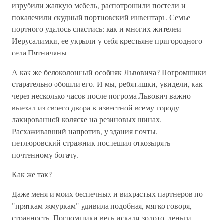
изрубили жалкую мебель, распотрошили постели и
покалечили скудный портновский инвентарь. Семье
портного удалось спастись: как и многих жителей
Иерусалимки, ее укрыли у себя крестьяне пригородного
села Пятничаны.
А как же белоколонный особняк Львовича? Погромщики
старательно обошли его. И мы, ребятишки, увидели, как
через несколько часов после погрома Львович важно
выехал из своего двора в известной всему городу
лакированной коляске на резиновых шинах.
Расхаживавший напротив, у здания почты,
петлюровский стражник поспешил откозырять
почтенному богачу.
Как же так?
Даже меня и моих беспечных и вихрастых партнеров по
"пряткам-жмуркам" удивила подобная, мягко говоря,
странность. Погромщики ведь искали золото, деньги,