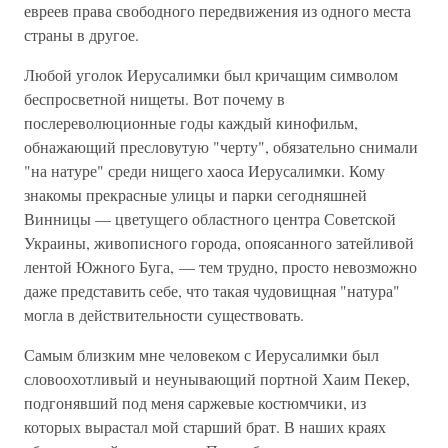
евреев права свободного передвижения из одного места
страны в другое.
Любой уголок Иерусалимки был кричащим символом
беспросветной нищеты. Вот почему в
послереволюционные годы каждый кинофильм,
обнажающий пресловутую "черту", обязательно снимали
"на натуре" среди нищего хаоса Иерусалимки. Кому
знакомы прекрасные улицы и парки сегодняшней
Винницы — цветущего областного центра Советской
Украины, живописного города, опоясанного затейливой
лентой Южного Буга, — тем трудно, просто невозможно
даже представить себе, что такая чудовищная "натура"
могла в действительности существовать.
Самым близким мне человеком с Иерусалимки был
словоохотливый и неунывающий портной Хаим Пекер,
подгонявший под меня саржевые костюмчики, из
которых вырастал мой старший брат. В наших краях