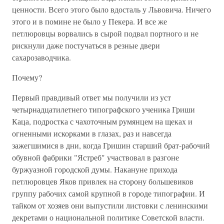
ценности. Всего этого было вдосталь у Львовича. Ничего
этого и в помине не было у Пекера. И все же
петлюровцы ворвались в сырой подвал портного и не
рискнули даже постучаться в резные двери
сахарозаводчика.
Почему?
Первый правдивый ответ мы получили из уст
четырнадцатилетнего типографского ученика Гриши
Каца, подростка с чахоточным румянцем на щеках и
огненными искорками в глазах, раз и навсегда
зажегшимися в дни, когда Гришин старший брат-рабочий
обувной фабрики "Ястреб" участвовал в разгоне
буржуазной городской думы. Накануне прихода
петлюровцев Яков привлек на сторону большевиков
группу рабочих самой крупной в городе типографии. И
тайком от хозяев они выпустили листовки с ленинскими
декретами о национальной политике Советской власти.