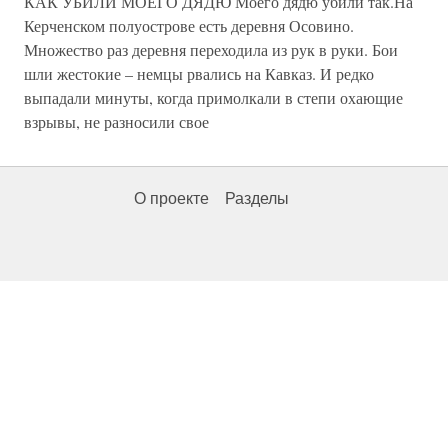
КАК УБИЛИ МОЕГО ДЯДЮ Моего дядю убили так.На
Керченском полуострове есть деревня Осовино.
Множество раз деревня переходила из рук в руки. Бои
шли жестокие – немцы рвались на Кавказ. И редко
выпадали минуты, когда примолкали в степи охающие
взрывы, не разносили свое
О проекте
Разделы