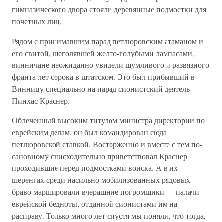
гимназического двора стояли деревянные подмостки для
почетных лиц.
Рядом с принимавшим парад петлюровским атаманом и
его свитой, щеголявшей желто-голубыми лампасами,
винничане неожиданно увидели шумливого и развязного
франта лет сорока в штатском. Это был прибывший в
Винницу специально на парад сионистский деятель
Пинхас Краснер.
Облеченный высоким титулом министра директории по
еврейским делам, он был командирован сюда
петлюровской ставкой. Восторженно и вместе с тем по-
сановному снисходительно приветствовал Краснер
проходившие перед подмостками войска. А в их
шеренгах среди насильно мобилизованных рядовых
браво маршировали вчерашние погромщики — палачи
еврейской бедноты, отданной сионистами им на
расправу. Только много лет спустя мы поняли, что тогда,