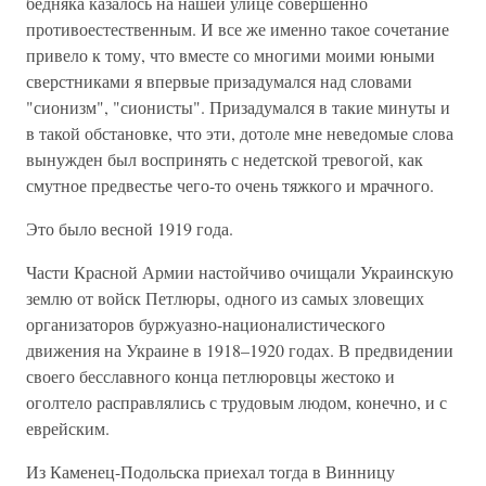
бедняка казалось на нашей улице совершенно
противоестественным. И все же именно такое сочетание
привело к тому, что вместе со многими моими юными
сверстниками я впервые призадумался над словами
"сионизм", "сионисты". Призадумался в такие минуты и
в такой обстановке, что эти, дотоле мне неведомые слова
вынужден был воспринять с недетской тревогой, как
смутное предвестье чего-то очень тяжкого и мрачного.
Это было весной 1919 года.
Части Красной Армии настойчиво очищали Украинскую
землю от войск Петлюры, одного из самых зловещих
организаторов буржуазно-националистического
движения на Украине в 1918–1920 годах. В предвидении
своего бесславного конца петлюровцы жестоко и
оголтело расправлялись с трудовым людом, конечно, и с
еврейским.
Из Каменец-Подольска приехал тогда в Винницу