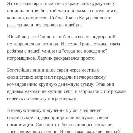
Это вызвало яростный гнев украинских буржуазных
националистов, богатой части польского населения и,
конечно, сионистов. Сейчас Якова Каца ревностно
разыскивали петлюровские ищейки.
Юный возраст Гриши не избавлял его от подозрений
петлюровцев он это знал. И все же Гриша открыл глаза
ребятам с нашей улицы на "странное поведение"
погромщиков. Ларчик раскрывался просто.
Богатейшие винницкие евреи через местных
сионистских заправил передали петлюровскому
командованию крупную денежную сумму. Этак они
единым махом и выкупили себя, и запродали с потрохами
еврейскую бедноту погромщикам.
Немалую толику полученных у богачей денег
сионистские лидеры припрятали на нужды своей
организации. Сделано это было с полного согласия
договаривающих сторон. Не возражал даже деловитый