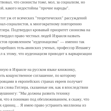
твовал, что сионисты тоже, мол, за социализм, но
ой, какого недостойны "прочие народы".
тот уж от всяческих "теоретических" рассуждений
нал-социалистов, к многократному повторению
тлера. Подтвердил кровавый приоритет сионизма на
твердил право честных людей Израиля назвать
истов проявлением "иудеонацизма" — именно так
старейших тель-авивских ученых, профессор Иешаягу
л к этому, что иудеонацизм приводит к варваризации
нную в Израиле на русском языке книжонку,
ить кощунственное соглашение, по которому
ровцами в европейских странах евреев получает
 слова Гитлера, сказанные им, как я впоследствии
Раушиингу: "Мы должны развить технику
, что я понимаю под обезлюживанием, я скажу, что
ых единиц… Я имею право устранить миллионы из
к черви".