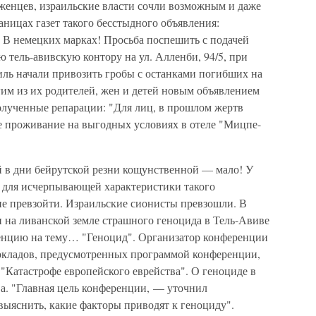
женцев, израильские власти сочли возможным и даже
ницах газет такого бесстыдного объявления:
 В немецких марках! Просьба поспешить с подачей
 тель-авивскую контору на ул. Алленби, 94/5, при
иль начали привозить гробы с останками погибших на
м из их родителей, жен и детей новым объявлением
олученные репарации: "Для лиц, в прошлом жертв
е проживание на выгодных условиях в отеле "Мицпе-
 в дни бейрутской резни кощунственной — мало! У
ов для исчерпывающей характеристики такого
 не превзойти. Израильские сионисты превзошли. В
 на ливанской земле страшного геноцида в Тель-Авиве
нцию на тему… "Геноцид". Организатор конференции
докладов, предусмотренных программой конференции,
Катастрофе европейского еврейства". О геноциде в
ва. "Главная цель конференции, — уточнил
выяснить, какие факторы приводят к геноциду".