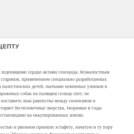
ЦЕПТУ
 леденящими сердце актами геноцида, безжалостным
 стариков, применением специально разработанных
а палестинских детей, пытками невинных узников в
рожевых собак на палящем солнце (нет, не
т поставить знак равенства между сионизмом и
торяет бесчеловечные зверства, творимые в годы
естаповцами на оккупированных землях.
остью и рвением приняли эстафету, начатую в ту пору
ера и Эйхмана крупных финансовых магнатов и