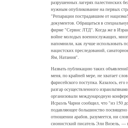
разрушенных лагерях палестинских бе
нужным опубликование на первых стра
"Репарации пострадавшим от нацизма!
документов. Обращаться в специальную
фирме "Сервис ЛТД". Когда же в Изра
войне молодых военнослужащих, многи
напомнили, как лучше использовать п
нацистских преследований, санаторно
Ям, Натания".
Назвать публикацию таких объявлений
меня, по крайней мере, не хватает сл
фарисейского поступка. Казалось, его
разгар осуществленного израильтянами
организовали международную конфере
Исраэль Чарни сообщил, что "из 150 
подавляющее большинство посвящено "
отношении арабов, разумеется, ни сло
сионистский писатель Эли Визель, — 