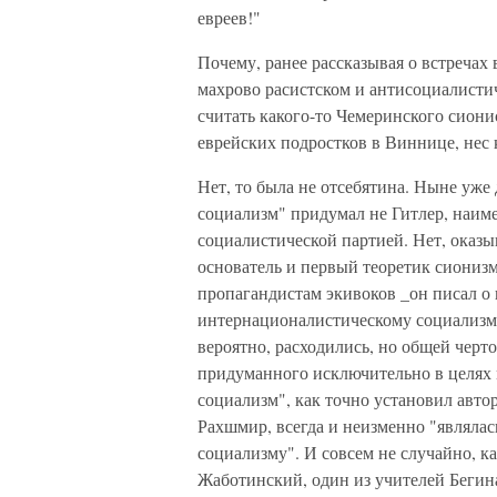
евреев!"
Почему, ранее рассказывая о встречах 
махрово расистском и антисоциалистич
считать какого-то Чемеринского сиони
еврейских подростков в Виннице, нес 
Нет, то была не отсебятина. Ныне уже
социализм" придумал не Гитлер, наим
социалистической партией. Нет, оказы
основатель и первый теоретик сиониз
пропагандистам экивоков _он писал о
интернационалистическому социализме
вероятно, расходились, но общей черт
придуманного исключительно в целях
социализм", как точно установил авт
Рахшмир, всегда и неизменно "являла
социализму". И совсем не случайно, к
Жаботинский, один из учителей Бегина