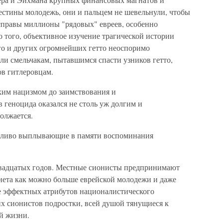
стины молодежь, они и пальцем не шевельнули, чтобы
асправы миллионы "рядовых" евреев, особенно
того, объективное изучение трагической истории
ого и других огромнейших гетто неоспоримо
ли смельчакам, пытавшимся спасти узников гетто,
ов гитлеровцам.
ским нацизмом до заимствования и
 геноцида оказался не столь уж долгим и
олжается.
четливо выплывающие в памяти воспоминания
двадцатых годов. Местные сионисты предпринимают
енета как можно больше еврейской молодежи и даже
 эффектных атрибутов националистического
х сионистов подростки, всей душой тянущиеся к
й жизни.