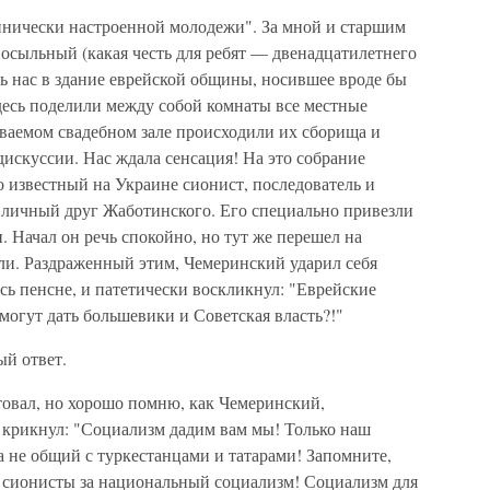
ннически настроенной молодежи". За мной и старшим
осыльный (какая честь для ребят — двенадцатилетнего
ть нас в здание еврейской общины, носившее вроде бы
десь поделили между собой комнаты все местные
ываемом свадебном зале происходили их сборища и
искуссии. Нас ждала сенсация! На это собрание
 известный на Украине сионист, последователь и
, личный друг Жаботинского. Его специально привезли
и. Начал он речь спокойно, но тут же перешел на
ли. Раздраженный этим, Чемеринский ударил себя
ось пенсне, и патетически воскликнул: "Еврейские
 могут дать большевики и Советская власть?!"
й ответ.
ятовал, но хорошо помню, как Чемеринский,
 крикнул: "Социализм дадим вам мы! Только наш
 не общий с туркестанцами и татарами! Запомните,
 сионисты за национальный социализм! Социализм для