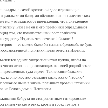
кинокадры, в самой крохотной доле отражающие
о израильскими бандами обезлюживания палестинских
к не могу отделаться от впечатления, что приведенное
 Бегину. Разве не он и его преемники оправдывают
цид тем, что количественный рост арабского
государству Израиль человеческий баланс"?
терию — ее можно было бы назвать бредовой, не будь
 государственной политики правительства Израиля.
бъясняется одним: ультрасионистам нужно, чтобы на
х число исконно проживающих на своей родной земле
 переселенных туда евреев. Такие каннибальские
тех, кто полностью разделяет расистскую "теорию"
оплощая ее ныне в жизнь, повышает уровень "техники
 из Белого дома и Пентагона.
люживания Бейрута по стопроцентным гитлеровским
дроганием узнало о реках крови и горах трупов в