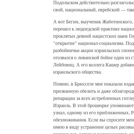
Подольском действительно разглагольс
свой, национальный, еврейский — так
А вот Бегин, выученик Жаботинского, 
перешел к людоедской практике нацио
проклятых деяний нацистских шаек Ги
"открытие" национал-социализма. Под
разбойничьи акции израильских сион
отозвался о ливанской бойне один из 
Лейбовиц. А его коллега Кашер добави
израильского общества.
Помню, в Брюсселе мне показали изда
призванную обелить и даже облагород
репарации за всех истребленных гитле
Израиль. В этой брошюрке упоминаются
узнал, одному из его приближенных, 
обезлюживания. Если вы спросите меня
имею в виду устранение целых расов
низших рас, которые размножаются, ка