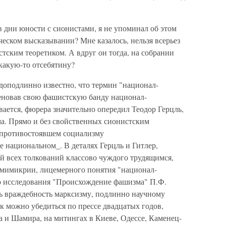
в дни юности с сионистами, я не упоминал об этом
еском высказывании? Мне казалось, нельзя всерьез
стским теоретиком. А вдруг он тогда, на собрании
какую-то отсебятину?
 доподлинно известно, что термин "национал-
еновав свою фашистскую банду национал-
вается, фюрера значительно опередил Теодор Герцль,
ма. Прямо и без свойственных сионистским
 противостоявшем социализму
 национальном_. В деталях Герцль и Гитлер,
ой всех толкований классово чуждого трудящимся,
 мимикрии, лицемерного понятия "национал-
ор исследования "Происхождение фашизма" П.Ф.
сь враждебность марксизму, подлинно научному
ак можно убедиться по прессе двадцатых годов,
 и Шамира, на митингах в Киеве, Одессе, Каменец-