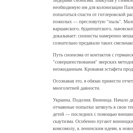
необходимую им для колонизации Пале
попытаться спасти от гитлеровской р
пожилых — пресловутую "пыль". Мало 
варшавского, будапештского, львовск
доказывает: сионисты намеренно меша
сознательно предавали таких смельчак
Путь сионизма от контактов с герман
"совершенствования" зверских методов
неожиданным. Кровавая эстафета прод
Осознавая это, я обязан привести от
многолетней давности.
Украина. Подолия. Винница. Начало 
отчаянные попытки затянуть в свои т
детей — последних с помощью внешне
скаутизма. Особенно пугают винницки
комсомолу, к ленинским идеям, к ново