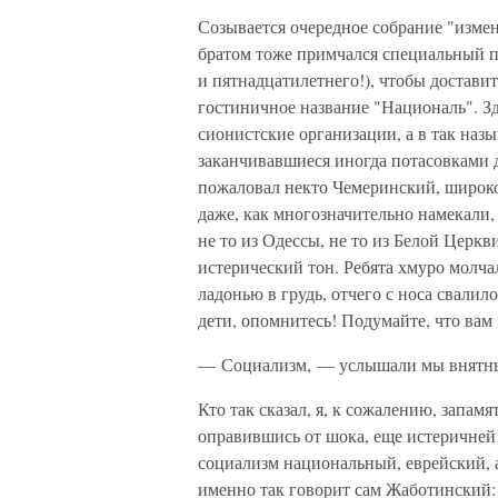
Созывается очередное собрание "изме
братом тоже примчался специальный п
и пятнадцатилетнего!), чтобы достави
гостиничное название "Националь". З
сионистские организации, а в так наз
заканчивавшиеся иногда потасовками д
пожаловал некто Чемеринский, широко
даже, как многозначительно намекали
не то из Одессы, не то из Белой Церкв
истерический тон. Ребята хмуро молча
ладонью в грудь, отчего с носа свалил
дети, опомнитесь! Подумайте, что вам
— Социализм, — услышали мы внятны
Кто так сказал, я, к сожалению, запам
оправившись от шока, еще истеричней
социализм национальный, еврейский, а
именно так говорит сам Жаботинский: