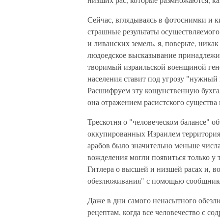
Сейчас, вглядываясь в фотоснимки и 
страшные результаты осуществляемог
и ливанских земель, я, поверьте, ника
людоедское высказывание принадлежит
творимый израильской военщиной гено
населения ставит под угрозу "нужный 
Расшифруем эту кощунственную бухгал
она отражением расистского существа
Трескотня о "человеческом балансе" о
оккупированных Израилем территория
арабов было значительно меньше числа
вожделения могли появиться только у 
Гитлера о высшей и низшей расах и, в
обезлюживания" с помощью сообщников
Даже в дни самого ненасытного обез
рецептам, когда все человечество с со