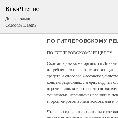
ВикиЧтение
Дикая полынь
Солодарь Цезарь
ПО ГИТЛЕРОВСКОМУ РЕ
ПО ГИТЛЕРОВСКОМУ РЕЦЕПТУ
Своими кровавыми оргиями в Ливане,
истреблением палестинских женщин и
средств и способов массового убийств
концентрационных лагерях под лай сто
перечислишь всего того, что позволяе
фашизмом!) израильская военщина пов
второй мировой войны эсэсовцами и г
Что ж, сегодняшние сионисты с готовн
лидерами сионизма. Выкупая у Гиммл