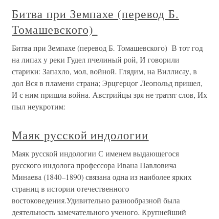
Битва при Земпахе (перевод Б.
Томашевского)
Битва при Земпахе (перевод Б. Томашевского) В тот год
на липах у реки Гудел пчелиный рой, И говорили
старики: Запахло, мол, войной. Глядим, на Виллисау, в
дол Вся в пламени страна; Эрцгерцог Леопольд пришел,
И с ним пришла война. Австрийцы зря не тратят слов, Их
пыл неукротим:
Маяк русской индологии
Маяк русской индологии С именем выдающегося
русского индолога профессора Ивана Павловича
Минаева (1840–1890) связана одна из наиболее ярких
страниц в истории отечественного
востоковедения.Удивительно разнообразной была
деятельность замечательного ученого. Крупнейший