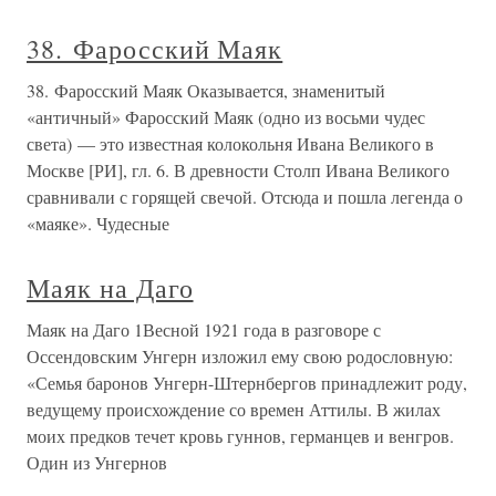
38. Фаросский Маяк
38. Фаросский Маяк Оказывается, знаменитый
«античный» Фаросский Маяк (одно из восьми чудес
света) — это известная колокольня Ивана Великого в
Москве [РИ], гл. 6. В древности Столп Ивана Великого
сравнивали с горящей свечой. Отсюда и пошла легенда о
«маяке». Чудесные
Маяк на Даго
Маяк на Даго 1Весной 1921 года в разговоре с
Оссендовским Унгерн изложил ему свою родословную:
«Семья баронов Унгерн-Штернбергов принадлежит роду,
ведущему происхождение со времен Аттилы. В жилах
моих предков течет кровь гуннов, германцев и венгров.
Один из Унгернов