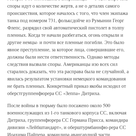
споры идут о количестве жертв, а не о деталях самого
происшествия, которое началось с того, что член экипажа
танка под номером 731, фольксдойче из Румынии Георг
Флепс, разрядил свой автоматический пистолет в толпу
пленных. Когда те начали разбегаться, огонь открыли и
другие немцы- и почти все пленные погибли. Это было
явное преступление, за которое лица, совершившие его,
должны были нести ответственность. Однако методы
следствия вызвали споры. Американцы изо всех сил
старались доказать, что эта расправа была не случайной, а
явилась результатом установки немецкого командования
не брать пленных. Конкретный приказ якобы исходил от
оберстгруппенфюрера СС «Зеппа» Дитриха.
После войны в тюрьму было посажено около 500
военнослужащих из 1-го танкового корпуса СС, включая
Дитриха, группенфюрера СС Германа Присса, командира
дивизии «Лейбштандарт», и оберштурмбаннфю-рера СС
Иоахима Пайпера, командира авангардной части.