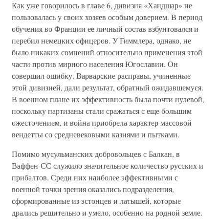
Как уже говорилось в главе 6, дивизия «Хандшар» не
пользовалась у своих хозяев особым доверием. В период
обучения во Франции ее личный состав взбунтовался и
перебил немецких офицеров. У Гиммлера, однако, не
было никаких сомнений относительно применения этой
части против мирного населения Югославии. Он
совершил ошибку. Варварские расправы, учиненные
этой дивизией, дали результат, обратный ожидавшемуся.
В военном плане их эффективность была почти нулевой,
поскольку партизаны стали сражаться с еще большим
ожесточением, и война приобрела характер массовой
вендетты со средневековыми казнями и пытками.
Помимо мусульманских добровольцев с Балкан, в
Ваффен-СС служило значительное количество русских и
прибалтов. Среди них наиболее эффективными с
военной точки зрения оказались подразделения,
сформированные из эстонцев и латышей, которые
дрались решительно и умело, особенно на родной земле.