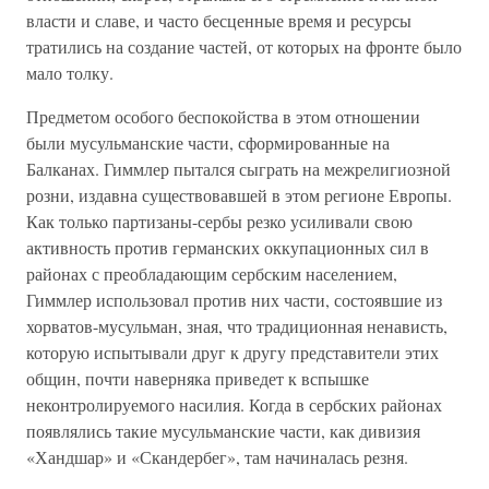
власти и славе, и часто бесценные время и ресурсы
тратились на создание частей, от которых на фронте было
мало толку.
Предметом особого беспокойства в этом отношении
были мусульманские части, сформированные на
Балканах. Гиммлер пытался сыграть на межрелигиозной
розни, издавна существовавшей в этом регионе Европы.
Как только партизаны-сербы резко усиливали свою
активность против германских оккупационных сил в
районах с преобладающим сербским населением,
Гиммлер использовал против них части, состоявшие из
хорватов-мусульман, зная, что традиционная ненависть,
которую испытывали друг к другу представители этих
общин, почти наверняка приведет к вспышке
неконтролируемого насилия. Когда в сербских районах
появлялись такие мусульманские части, как дивизия
«Хандшар» и «Скандербег», там начиналась резня.