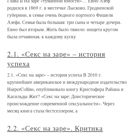
Глава II На заре «туманной юности»… Евно Азеф
родился в 1869 г. в местечке Лысково, Гродненской
губернии, в семье очень бедного портного Фишеля
Азефа. Семья была большая: три сына и четыре дочери.
Евно был вторым. Жить было тяжело: нищета кругом
была отчаянная, к каждому куску
2.1. «Секс на заре» – история
успеха
2.1. «Секс на заре» – история успеха В 2010 г.
крупнейшее американское и международное издательство
HarperCollins, опубликовало книгу Кристофера Райана и
Касильды Жит? «Секс на заре: Доисторическое
происхождение современной сексуальности». Через
месяц книга стала бестселлером, а
2.2. «Секс на заре». Критика