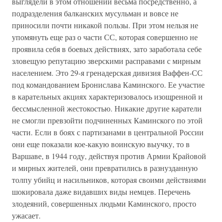
выглядели в этом отношении весьма посредственно, а
подразделения балканских мусульман и вовсе не
приносили почти никакой пользы. При этом нельзя не
упомянуть еще раз о части СС, которая совершенно не
проявила себя в боевых действиях, зато заработала себе
зловещую репутацию зверскими расправами с мирным
населением. Это 29-я гренадерская дивизия Ваффен-СС
под командованием Бронислава Каминского. Ее участие
в карательных акциях характеризовалось изощренной и
бессмысленной жестокостью. Никакие другие каратели
не смогли превзойти подчиненных Каминского по этой
части. Если в боях с партизанами в центральной России
они еще показали кое-какую воинскую выучку, то в
Варшаве, в 1944 году, действуя против Армии Крайовой
и мирных жителей, они превратились в разнузданную
толпу убийц и насильников, которая своими действиями
шокировала даже видавших виды немцев. Перечень
злодеяний, совершенных людьми Каминского, просто
ужасает.