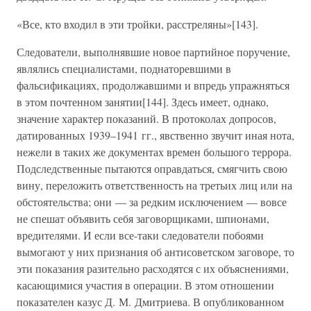
«Все, кто входил в эти тройки, расстреляны»[143].
Следователи, выполнявшие новое партийное поручение,
являлись специалистами, поднаторевшими в
фальсификациях, продолжавшими и впредь упражняться
в этом почтенном занятии[144]. Здесь имеет, однако,
значение характер показаний. В протоколах допросов,
датированных 1939–1941 гг., явственно звучит иная нота,
нежели в таких же документах времен большого террора.
Подследственные пытаются оправдаться, смягчить свою
вину, переложить ответственность на третьих лиц или на
обстоятельства; они — за редким исключением — вовсе
не спешат объявить себя заговорщиками, шпионами,
вредителями. И если все-таки следователи побоями
вымогают у них признания об антисоветском заговоре, то
эти показания разительно расходятся с их объяснениями,
касающимися участия в операции. В этом отношении
показателен казус Д. М. Дмитриева. В опубликованном