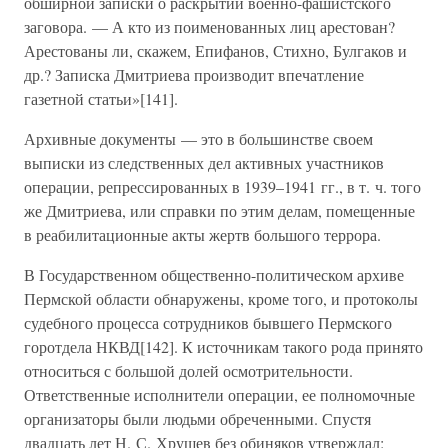
обширной записки о раскрытии военно-фашистского
заговора. — А кто из поименованных лиц арестован?
Арестованы ли, скажем, Епифанов, Стихно, Булгаков и
др.? Записка Дмитриева производит впечатление
газетной статьи»[141].
Архивные документы — это в большинстве своем
выписки из следственных дел активных участников
операции, репрессированных в 1939–1941 гг., в т. ч. того
же Дмитриева, или справки по этим делам, помещенные
в реабилитационные акты жертв большого террора.
В Государственном общественно-политическом архиве
Пермской области обнаружены, кроме того, и протоколы
судебного процесса сотрудников бывшего Пермского
горотдела НКВД[142]. К источникам такого рода принято
относиться с большой долей осмотрительности.
Ответственные исполнители операции, ее полномочные
организаторы были людьми обреченными. Спустя
двадцать лет Н. С. Хрущев без обиняков утверждал: