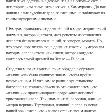
найти законодательные документы, на несколько сотен
лет старше, чем знаменитые «законы Хаммурапи». До нас
дошли целые судебные дела, записанные на табличках из
глины шумерскими писцами.
Шумерам принадлежит древнейший в мире медицинский
документ, который, кстати, дает рецепты изготовления
лекарств без всяких заклинаний, заговоров, молитв. Но,
что самое поразительное, в древних текстах шумеров мы
находим «первоисточник» книги, которая когда-то
считалась самой древней на Земле — Библии.
Сходство многих христианских обрядов с обрядами
«язычников» было слишком явным, чтобы пройти
незамеченным. И уже самые ранние христианские
богословы пытались объяснить это сходство тем, что
«язычники» просто-напросто подражают истинной
христианской вере. Так, знаменитый богослов, один из
«отцов церкви» Тертуллиан, живший в первых веках
нашей эры, писал, что «диавол ставит своим долгом