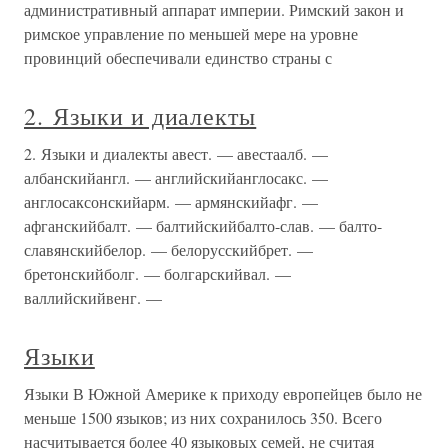
административный аппарат империи. Римский закон и
римское управление по меньшей мере на уровне
провинций обеспечивали единство страны с
2. Языки и диалекты
2. Языки и диалекты авест. — авестаалб. —
албанскийангл. — английскийанглосакс. —
англосаксонскийарм. — армянскийафг. —
афганскийбалт. — балтийскийбалто-слав. — балто-
славянскийбелор. — белорусскийбрет. —
бретонскийболг. — болгарскийвал. —
валлийскийвенг. —
Языки
Языки В Южной Америке к приходу европейцев было не
меньше 1500 языков; из них сохранилось 350. Всего
насчитывается более 40 языковых семей, не считая