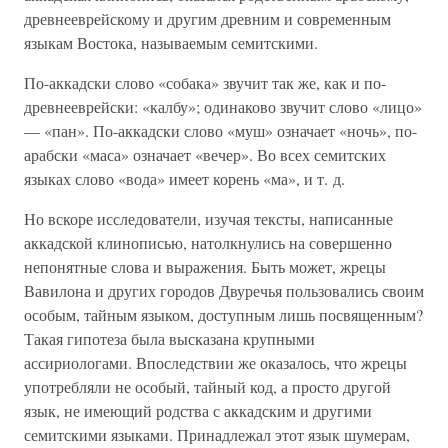
древнееврейскому и другим древним и современным
языкам Востока, называемым семитскими.
По-аккадски слово «собака» звучит так же, как и по-
древнееврейски: «калбу»; одинаково звучит слово «лицо»
— «пан». По-аккадски слово «муш» означает «ночь», по-
арабски «маса» означает «вечер». Во всех семитских
языках слово «вода» имеет корень «ма», и т. д.
Но вскоре исследователи, изучая тексты, написанные
аккадской клинописью, натолкнулись на совершенно
непонятные слова и выражения. Быть может, жрецы
Вавилона и других городов Двуречья пользовались своим
особым, тайным языком, доступным лишь посвященным?
Такая гипотеза была высказана крупными
ассириологами. Впоследствии же оказалось, что жрецы
употребляли не особый, тайный код, а просто другой
язык, не имеющий родства с аккадским и другими
семитскими языками. Принадлежал этот язык шумерам,