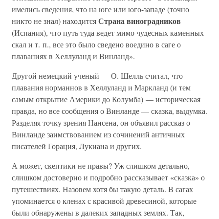
имелись сведения, что на юге или юго-западе (точно
Страна виноградников
никто не знал) находится
(Испания), что путь туда ведет мимо чудесных каменных
скал и т. п., все это было сведено воедино в саге о
плаваниях в Хеллуланд и Винланд».
Другой немецкий ученый — О. Шелль считал, что
плавания норманнов в Хеллуланд и Маркланд (и тем
самым открытие Америки до Колумба) — историческая
правда, но все сообщения о Винланде — сказка, выдумка.
Разделяя точку зрения Нансена, он объявил рассказ о
Винланде заимствованием из сочинений античных
писателей Горация, Лукиана и других.
А может, скептики не правы? Уж слишком детально,
слишком достоверно и подробно рассказывает «сказка» о
путешествиях. Назовем хотя бы такую деталь. В сагах
упоминается о кленах с красивой древесиной, которые
были обнаружены в далеких западных землях. Так,