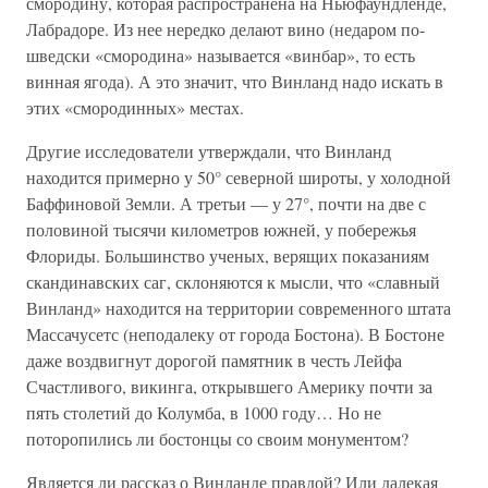
смородину, которая распространена на Ньюфаундленде,
Лабрадоре. Из нее нередко делают вино (недаром по-
шведски «смородина» называется «винбар», то есть
винная ягода). А это значит, что Винланд надо искать в
этих «смородинных» местах.
Другие исследователи утверждали, что Винланд
находится примерно у 50° северной широты, у холодной
Баффиновой Земли. А третьи — у 27°, почти на две с
половиной тысячи километров южней, у побережья
Флориды. Большинство ученых, верящих показаниям
скандинавских саг, склоняются к мысли, что «славный
Винланд» находится на территории современного штата
Массачусетс (неподалеку от города Бостона). В Бостоне
даже воздвигнут дорогой памятник в честь Лейфа
Счастливого, викинга, открывшего Америку почти за
пять столетий до Колумба, в 1000 году… Но не
поторопились ли бостонцы со своим монументом?
Является ли рассказ о Винланде правдой? Или далекая