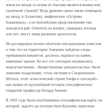
земля на западе со всеми ее благами является вымыслом,
сказочной страной? Ведь древние греки также помещали
на запад, в Атлантику, мифические «Острова
блаженных», а по библейским представлениям там
находился рай. Ответить на вопрос, правдива легенда
или нет, могут лишь раскопки археологов.
Не раз мировую печать облетали сенсационные известия
о том, что на территории Америки найдены следы
пребывания викингов: доспехи, надписи на камне,
каменные здания. Но все эти сенсации оказывались
недолговечными. «Вещественные доказательства» были
ловкими подделками, столь частыми в Соединенных
Штатах, этой «классической стране блефа и сенсаций»,
как назвал ее крупнейший историк географических
открытий профессор Рихард Хенниг.
В 1965 году была опубликована географическая карта, на
которой, задолго до путешествия Колумба, нанесены