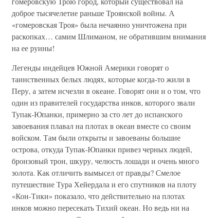
гомеровскую Трою город, который существовал на
доброе тысячелетие раньше Троянской войны. А
«гомеровская Троя» была нечаянно уничтожена при
раскопках… самим Шлиманом, не обратившим внимания
на ее руины!
Легенды индейцев Южной Америки говорят о
таинственных белых людях, которые когда-то жили в
Перу, а затем исчезли в океане. Говорят они и о том, что
один из правителей государства инков, которого звали
Тупак-Юпанки, примерно за сто лет до испанского
завоевания плавал на плотах в океан вместе со своим
войском. Там были открыты и завоеваны большие
острова, откуда Тупак-Юпанки привез черных людей,
бронзовый трон, шкуру, челюсть лошади и очень много
золота. Как отличить вымысел от правды? Смелое
путешествие Тура Хейердала и его спутников на плоту
«Кон-Тики» показало, что действительно на плотах
инков можно пересекать Тихий океан. Но ведь ни на