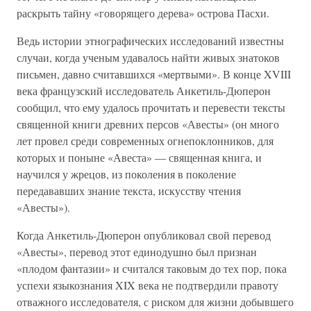
раскрыть тайну «говорящего дерева» острова Пасхи.
Ведь истории этнографических исследований известны
случаи, когда ученым удавалось найти живых знатоков
письмен, давно считавшихся «мертвыми». В конце XVIII
века французский исследователь Анкетиль-Дюперон
сообщил, что ему удалось прочитать и перевести тексты
священной книги древних персов «Авесты» (он много
лет провел среди современных огнепоклонников, для
которых и поныне «Авеста» — священная книга, и
научился у жрецов, из поколения в поколение
передававших знание текста, искусству чтения
«Авесты»).
Когда Анкетиль-Дюперон опубликовал свой перевод
«Авесты», перевод этот единодушно был признан
«плодом фантазии» и считался таковым до тех пор, пока
успехи языкознания XIX века не подтвердили правоту
отважного исследователя, с риском для жизни добывшего