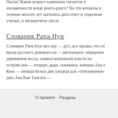
Пасхи? Каков возраст каменных гигантов и
письменности кохау ронго-ронго? На эти вопросы в
течение многих лет пытались дать ответ и серьезные
ученые, и бесконечное число
Словарик Рапа-Нуи
Словарик Рапа-Нуи аку-аку — дух; дух предка; что-то
вроде русского домового.ао — ритуальное, обрядовое
деревянное весло, символ верховной власти на
острове.ана — пещера; дыра, скважина, каверна.Ана о
Кеке — пещера Белых дев (пещера для «отбеливания»
дев).Ана Каи Тангата —
О проекте
Разделы