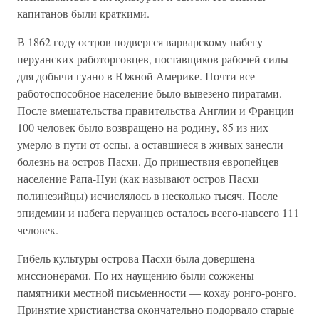
капитанов были краткими.
В 1862 году остров подвергся варварскому набегу
перуанских работорговцев, поставщиков рабочей силы
для добычи гуано в Южной Америке. Почти все
работоспособное население было вывезено пиратами.
После вмешательства правительства Англии и Франции
100 человек было возвращено на родину, 85 из них
умерло в пути от оспы, а оставшиеся в живых занесли
болезнь на остров Пасхи. До пришествия европейцев
население Рапа-Нуи (как называют остров Пасхи
полинезийцы) исчислялось в несколько тысяч. После
эпидемии и набега перуанцев осталось всего-навсего 111
человек.
Гибель культуры острова Пасхи была довершена
миссионерами. По их наущению были сожжены
памятники местной письменности — кохау ронго-ронго.
Принятие христианства окончательно подорвало старые