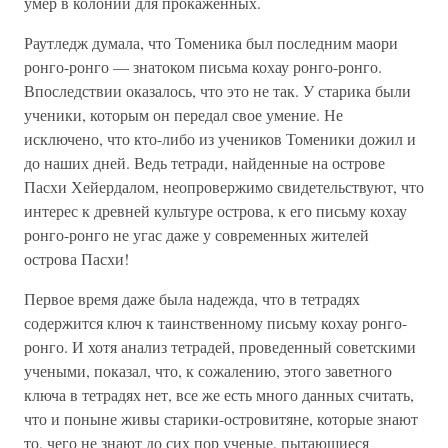
умер в колонии для прокаженных.
Раутледж думала, что Томеника был последним маори
ронго-ронго — знатоком письма кохау ронго-ронго.
Впоследствии оказалось, что это не так. У старика были
ученики, которым он передал свое умение. Не
исключено, что кто-либо из учеников Томеники дожил и
до наших дней. Ведь тетради, найденные на острове
Пасхи Хейердалом, неопровержимо свидетельствуют, что
интерес к древней культуре острова, к его письму кохау
ронго-ронго не угас даже у современных жителей
острова Пасхи!
Первое время даже была надежда, что в тетрадях
содержится ключ к таинственному письму кохау ронго-
ронго. И хотя анализ тетрадей, проведенный советскими
учеными, показал, что, к сожалению, этого заветного
ключа в тетрадях нет, все же есть много данных считать,
что и поныне живы старики-островитяне, которые знают
то, чего не знают до сих пор ученые, пытающиеся