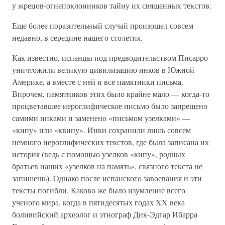
у жрецов-огнепоклонников тайну их священных текстов.
Еще более поразительный случай произошел совсем
недавно, в середине нашего столетия.
Как известно, испанцы под предводительством Писарро
уничтожили великую цивилизацию инков в Южной
Америке, а вместе с ней и все памятники письма.
Впрочем, памятников этих было крайне мало — когда-то
процветавшее иероглифическое письмо было запрещено
самими инками и заменено «письмом узелками» —
«кипу» или «квипу». Инки сохранили лишь совсем
немного иероглифических текстов, где была записана их
история (ведь с помощью узелков «кипу», родных
братьев наших «узелков на память», связного текста не
запишешь). Однако после испанского завоевания и эти
тексты погибли. Каково же было изумление всего
ученого мира, когда в пятидесятых годах XX века
боливийский археолог и этнограф Дик-Эдгар Ибарра