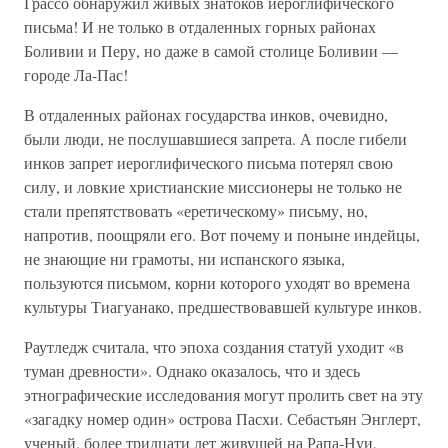
Грассо обнаружил живых знатоков иероглифического
письма! И не только в отдаленных горных районах
Боливии и Перу, но даже в самой столице Боливии —
городе Ла-Пас!
В отдаленных районах государства инков, очевидно,
были люди, не послушавшиеся запрета. А после гибели
инков запрет иероглифического письма потерял свою
силу, и ловкие христианские миссионеры не только не
стали препятствовать «еретическому» письму, но,
напротив, поощряли его. Вот почему и поныне индейцы,
не знающие ни грамоты, ни испанского языка,
пользуются письмом, корни которого уходят во времена
культуры Тиагуанако, предшествовавшей культуре инков.
Раутледж считала, что эпоха создания статуй уходит «в
туман древности». Однако оказалось, что и здесь
этнографические исследования могут пролить свет на эту
«загадку номер один» острова Пасхи. Себастьян Энглерт,
ученый, более тридцати лет живущей на Рапа-Нуи,