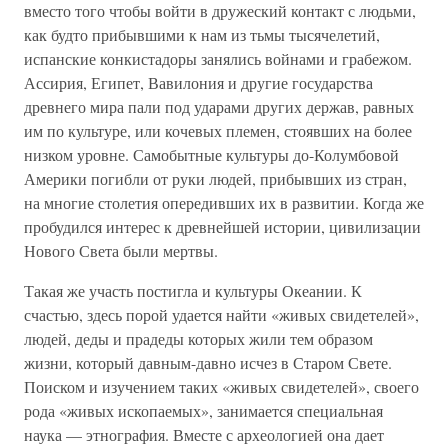
вместо того чтобы войти в дружеский контакт с людьми,
как будто прибывшими к нам из тьмы тысячелетий,
испанские конкистадоры занялись войнами и грабежом.
Ассирия, Египет, Вавилония и другие государства
древнего мира пали под ударами других держав, равных
им по культуре, или кочевых племен, стоявших на более
низком уровне. Самобытные культуры до-Колумбовой
Америки погибли от руки людей, прибывших из стран,
на многие столетия опередивших их в развитии. Когда же
пробудился интерес к древнейшей истории, цивилизации
Нового Света были мертвы.
Такая же участь постигла и культуры Океании. К
счастью, здесь порой удается найти «живых свидетелей»,
людей, деды и прадеды которых жили тем образом
жизни, который давным-давно исчез в Старом Свете.
Поиском и изучением таких «живых свидетелей», своего
рода «живых ископаемых», занимается специальная
наука — этнография. Вместе с археологией она дает