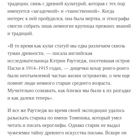
традиции, связь с древней культурой, которая с тех пор
именуется «загадочной» и «таинственной». Когда
интерес к ней пробудился, она была мертва, и этнографы
смогли собрать лишь немногие крупицы прежних знаний
и традиций.
«В то время как культ статуй мы едва различаем сквозь
туман древности, — писала английская
исследовательница Кэтрин Раутледж, посетившая остров
Пасхи в 1914–1915 годах, — дощечки кохау ронго-ронго
были неотъемлемой частью жизни островитян, о чем еще
помнят люди немного старше среднего возраста.
Мучительно сознавать, как близки мы были к их разгадке
и как далеки теперь».
И все же Раутледж во время своей экспедиции удалось
разыскать старика по имени Томеника, который умел
читать и писать иероглифы. Однако старик не выдал
чужеземке тайну древнего искусства письма. Вскоре он