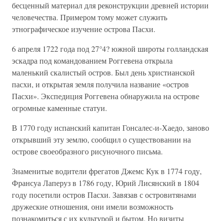
бесценный материал для реконструкции древней истории
человечества. Примером тому может служить
этнографическое изучение острова Пасхи.
6 апреля 1722 года под 27°4? южной широты голландская
эскадра под командованием Роггевена открыла
маленький скалистый остров. Был день христианской
пасхи, и открытая земля получила название «остров
Пасхи». Экспедиция Роггевена обнаружила на острове
огромные каменные статуи.
В 1770 году испанский капитан Гонсалес-и-Хаедо, заново
открывший эту землю, сообщил о существовании на
острове своеобразного рисуночного письма.
Знаменитые водители фрегатов Джемс Кук в 1774 году,
Франсуа Лаперуз в 1786 году, Юрий Лисянский в 1804
году посетили остров Пасхи. Завязав с островитянами
дружеские отношения, они имели возможность
познакомиться с их культурой и бытом. Но визиты