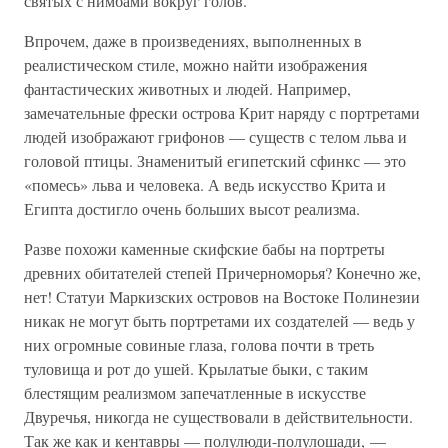
святых с нимбами вокруг голов.
Впрочем, даже в произведениях, выполненных в
реалистическом стиле, можно найти изображения
фантастических животных и людей. Например,
замечательные фрески острова Крит наряду с портретами
людей изображают грифонов — существ с телом льва и
головой птицы. Знаменитый египетский сфинкс — это
«помесь» льва и человека. А ведь искусство Крита и
Египта достигло очень больших высот реализма.
Разве похожи каменные скифские бабы на портреты
древних обитателей степей Причерноморья? Конечно же,
нет! Статуи Маркизских островов на Востоке Полинезии
никак не могут быть портретами их создателей — ведь у
них огромные совиные глаза, голова почти в треть
туловища и рот до ушей. Крылатые быки, с таким
блестящим реализмом запечатленные в искусстве
Двуречья, никогда не существовали в действительности.
Так же как и кентавры — полулюди-полулошади, —