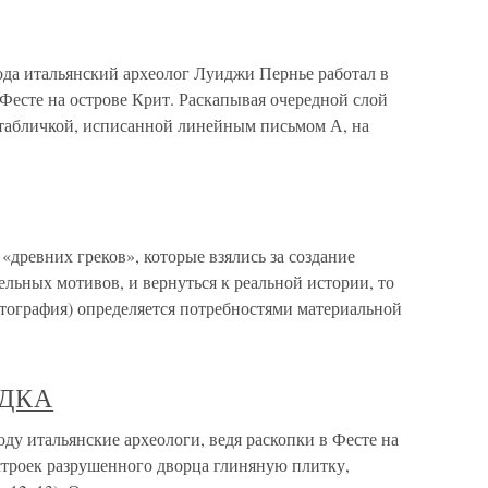
ода итальянский археолог Луиджи Пернье работал в
 Фесте на острове Крит. Раскапывая очередной слой
й табличкой, исписанной линейным письмом А, на
«древних греков», которые взялись за создание
ельных мотивов, и вернуться к реальной истории, то
артография) определяется потребностями материальной
АДКА
итальянские археологи, ведя раскопки в Фесте на
строек разрушенного дворца глиняную плитку,