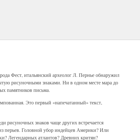
рода Фест, итальянский археолог Л. Пернье обнаружил
ытую рисуночными знаками. Ни в одном месте мара до
ных памятников письма.
ампованная. Это первый «напечатанный» текст,
еди рисуночных знаков чаще других встречается
из перьев. Головной убор индейцев Америки? Или
и? Легендарных атлантов? Древних критян?