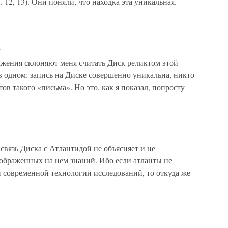
 12, 13). Они поняли, что находка эта уникальная.
Ы
ия склоняют меня считать Диск реликтом этой
 одном: запись на Диске совершенно уникальна, никто
ов такого «письма». Но это, как я показал, попросту
зь Диска с Атлантидой не объясняет и не
тображенных на нем знаний. Ибо если атланты не
 современной технологии исследований, то откуда же