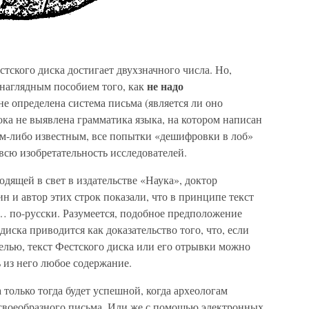
ского диска достигает двухзначного числа. Но,
не надо
 наглядным пособием того, как
е определена система письма (является ли оно
пока не выявлена грамматика языка, на котором написан
аким-либо известным, все попытки «дешифровки в лоб»
 всю изобретательность исследователей.
одящей в свет в издательстве «Наука», доктор
 и автор этих строк показали, что в принципе текст
… по-русски. Разумеется, подобное предположение
диска приводится как доказательство того, что, если
целью, текст Фестского диска или его отрывки можно
 из него любое содержание.
 только тогда будет успешной, когда археологам
 своеобразного письма. Или же с помощью электронных