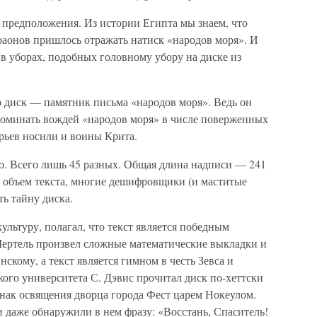
 предположения. Из истории Египта мы знаем, что
араонов пришлось отражать натиск «народов моря». И
в уборах, подобных головному убору на диске из
то диск — памятник письма «народов моря». Ведь он
поминать вождей «народов моря» в числе поверженных
ерьев носили и воины Крита.
ко. Всего лишь 45 разных. Общая длина надписи — 241
й объем текста, многие дешифровщики (и маститые
ть тайну диска.
льтуру, полагал, что текст является победным
ертель произвел сложные математические выкладки и
нскому, а текст является гимном в честь Зевса и
ого университета С. Дэвис прочитал диск по-хеттски
знак освящения дворца города Фест царем Нокеулом.
и даже обнаружили в нем фразу: «Восстань, Спаситель!