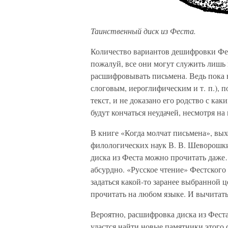
Таинственный диск из Феста.
Количество вариантов дешифровки Фест
пожалуй, все они могут служить лишь
расшифровывать письмена. Ведь пока н
слоговым, иероглифическим и т. п.), 
текст, и не доказано его родство с к
будут кончаться неудачей, несмотря на
В книге «Когда молчат письмена», вых
филологических наук В. В. Шеворошкин
диска из Феста можно прочитать даже
абсурдно. «Русское чтение» Фестского 
задаться какой-то заранее выбранной 
прочитать на любом языке. И вычитать
Вероятно, расшифровка диска из Феста
удастся найти новые памятники этого