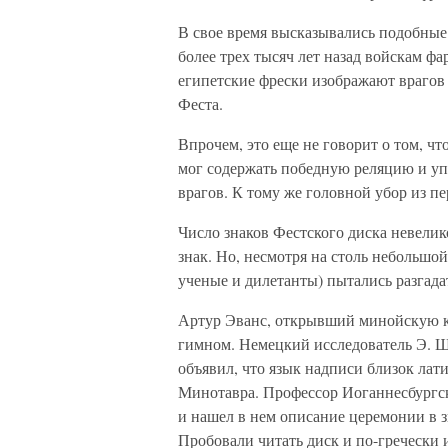
В свое время высказывались подобные
более трех тысяч лет назад войскам ф
египетские фрески изображают врагов 
Феста.
Впрочем, это еще не говорит о том, ч
мог содержать победную реляцию и у
врагов. К тому же головной убор из п
Число знаков Фестского диска невели
знак. Но, несмотря на столь небольшо
ученые и дилетанты) пытались разгада
Артур Эванс, открывший минойскую ку
гимном. Немецкий исследователь Э. Ш
объявил, что язык надписи близок лати
Минотавра. Профессор Иоганнесбургск
и нашел в нем описание церемонии в 
Пробовали читать диск и по-гречески 