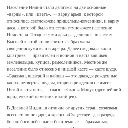
Население Индии стало делиться на две основные
«варны», или «цвета», — варну арьев, к которой
относились светлокожие пришельцы-кочевники, и варну
даса, к которой было отнесено темнокожее население
Индостана. Позднее сами арьи разделились по кастам.
Высшей кастой стали считаться брахманы —
священнослужители и жрецы. Далее следовала каста
кшатриев — правителей и воинов и каста вайшьев —
земледельцев, купцов, ремесленников. Местное же
население было отнесено к низшей касте — касте шудр.
«Брахман, кшатрий и вайшья — это дважды рожденные
касты; четвертая, шудры, второго рождения не имеет.
Пятой касты нет», — гласят «Законы Ману» (древнейший
юридический памятник индийцев).
В Древней Индии, в отличие от других стран, хозяевами
всего стали не цари, а жрецы. «Существует два разряда
богов: боги небесные и боги земные — брахманы», —