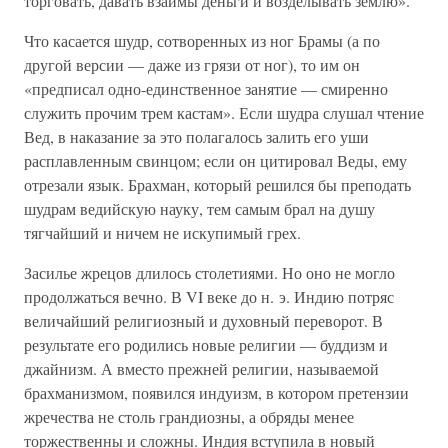
торговать, давать взаймы деньги и возделывать землю».
Что касается шудр, сотворенных из ног Брамы (а по
другой версии — даже из грязи от ног), то им он
«предписал одно-единственное занятие — смиренно
служить прочим трем кастам». Если шудра слушал чтение
Вед, в наказание за это полагалось залить его уши
расплавленным свинцом; если он цитировал Веды, ему
отрезали язык. Брахман, который решился бы преподать
шудрам ведийскую науку, тем самым брал на душу
тягчайший и ничем не искупимый грех.
Засилье жрецов длилось столетиями. Но оно не могло
продолжаться вечно. В VI веке до н. э. Индию потряс
величайший религиозный и духовный переворот. В
результате его родились новые религии — буддизм и
джайнизм. А вместо прежней религии, называемой
брахманизмом, появился индуизм, в котором претензии
жречества не столь грандиозны, а обряды менее
торжественны и сложны. Индия вступила в новый