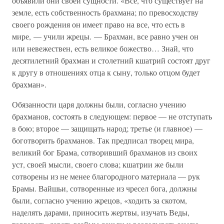
объявили они своей сущности. «Все, что существует на
земле, есть собственность брахмана; по превосходству
своего рождения он имеет право на все, что есть в
мире, — учили жрецы. — Брахман, все равно учен он
или невежествен, есть великое божество… Знай, что
десятилетний брахман и столетний кшатрий состоят друг
к другу в отношениях отца к сыну, только отцом будет
брахман».
Обязанности царя должны были, согласно учению
брахманов, состоять в следующем: первое — не отступать
в бою; второе — защищать народ; третье (и главное) —
боготворить брахманов. Так предписал творец мира,
великий бог Брама, сотворивший брахманов из своих
уст, своей мысли, своего слова; кшатрии же были
сотворены из не менее благородного материала — рук
Брамы. Вайшьи, сотворенные из чресел бога, должны
были, согласно учению жрецов, «ходить за скотом,
наделять дарами, приносить жертвы, изучать Веды,