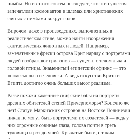
нимбы. Но из этого совсем не следует, что эти существа
запечатлели космонавтов в шлемах или христианских
святых с нимбами вокруг голов.
Впрочем, даже в произведениях, выполненных в
реалистическом стиле, можно найти изображения
фантастических животных и людей. Например,
замечательные фрески острова Крит наряду с портретами
людей изображают грифонов — существ с телом льва и
головой птицы. Знаменитый египетский сфинкс — это
«помесь» льва и человека. А ведь искусство Крита и
Египта достигло очень больших высот реализма.
Разве похожи каменные скифские бабы на портреты
древних обитателей степей Причерноморья? Конечно же,
нет! Статуи Маркизских островов на Востоке Полинезии
никак не могут быть портретами их создателей — ведь у
них огромные совиные глаза, голова почти в треть
туловища и рот до ушей. Крылатые быки, с таким