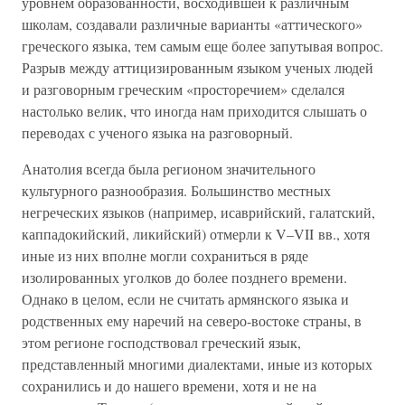
уровнем образованности, восходившей к различным
школам, создавали различные варианты «аттического»
греческого языка, тем самым еще более запутывая вопрос.
Разрыв между аттицизированным языком ученых людей
и разговорным греческим «просторечием» сделался
настолько велик, что иногда нам приходится слышать о
переводах с ученого языка на разговорный.
Анатолия всегда была регионом значительного
культурного разнообразия. Большинство местных
негреческих языков (например, исаврийский, галатский,
каппадокийский, ликийский) отмерли к V–VII вв., хотя
иные из них вполне могли сохраниться в ряде
изолированных уголков до более позднего времени.
Однако в целом, если не считать армянского языка и
родственных ему наречий на северо-востоке страны, в
этом регионе господствовал греческий язык,
представленный многими диалектами, иные из которых
сохранились и до нашего времени, хотя и не на