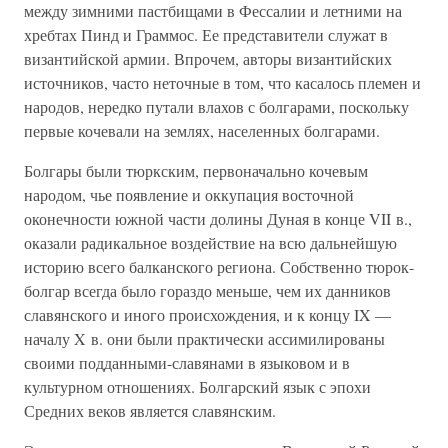
между зимними пастбищами в Фессалии и летними на
хребтах Пинд и Граммос. Ее представители служат в
византийской армии. Впрочем, авторы византийских
источников, часто неточные в том, что касалось племен и
народов, нередко путали влахов с болгарами, поскольку
первые кочевали на землях, населенных болгарами.
Болгары были тюркским, первоначально кочевым
народом, чье появление и оккупация восточной
оконечности южной части долины Дуная в конце VII в.,
оказали радикальное воздействие на всю дальнейшую
историю всего балканского региона. Собственно тюрок-
болгар всегда было гораздо меньше, чем их данников
славянского и иного происхождения, и к концу IX —
началу X в. они были практически ассимилированы
своими подданными-славянами в языковом и в
культурном отношениях. Болгарский язык с эпохи
Средних веков является славянским.