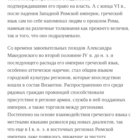
подтверждавшими его право на власть. А с конца VI в.,
после падения Западной Римской империи, греческий
язык сам по себе напоминал людям о прошлом Рима,
намекая на различные толкования как прежнего величия,
так и того, что оно подразумевало.
Со времени завоевательных походов Александра
Македонского во второй половине IV в. до н. э. и
последующего распада его империи греческий язык,
особенно аттическое наречие, стал общим языком
городской культуры регионов, которые впоследствии
вошли в состав Византии. Распространению его среди
рядовых граждан провинций способствовали
присутствие в регионе армии, служба в ней подданных
империи, а также торговля между регионами.
Постепенно на основе взаимодействия греческого языка с
местными языками развился ряд новых диалектов, так
что еще в I в. н. э. в восточных регионах Римской
империи даже появилось движение за чистоту