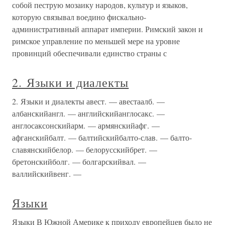
собой пеструю мозаику народов, культур и языков,
которую связывал воедино фискально-
административный аппарат империи. Римский закон и
римское управление по меньшей мере на уровне
провинций обеспечивали единство страны с
2. Языки и диалекты
2. Языки и диалекты авест. — авестаалб. —
албанскийангл. — английскийанглосакс. —
англосаксонскийарм. — армянскийафг. —
афганскийбалт. — балтийскийбалто-слав. — балто-
славянскийбелор. — белорусскийбрет. —
бретонскийболг. — болгарскийвал. —
валлийскийвенг. —
Языки
Языки В Южной Америке к приходу европейцев было не