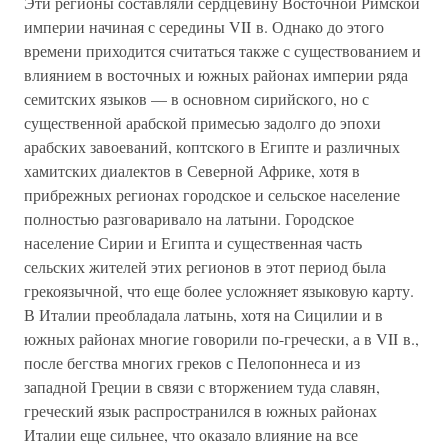
Эти регионы составляли сердцевину Восточной Римской
империи начиная с середины VII в. Однако до этого
времени приходится считаться также с существованием и
влиянием в восточных и южных районах империи ряда
семитских языков — в основном сирийского, но с
существенной арабской примесью задолго до эпохи
арабских завоеваний, коптского в Египте и различных
хамитских диалектов в Северной Африке, хотя в
прибрежных регионах городское и сельское население
полностью разговаривало на латыни. Городское
население Сирии и Египта и существенная часть
сельских жителей этих регионов в этот период была
грекоязычной, что еще более усложняет языковую карту.
В Италии преобладала латынь, хотя на Сицилии и в
южных районах многие говорили по-гречески, а в VII в.,
после бегства многих греков с Пелопоннеса и из
западной Греции в связи с вторжением туда славян,
греческий язык распространился в южных районах
Италии еще сильнее, что оказало влияние на все