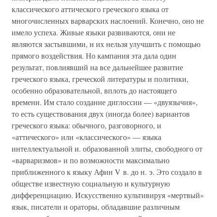
классического аттического греческого языка от
многочисленных варварских наслоений. Конечно, оно не
имело успеха. Живые языки развиваются, они не
являются застывшими, и их нельзя улучшить с помощью
прямого воздействия. Но кампания эта дала один
результат, повлиявший на все дальнейшее развитие
греческого языка, греческой литературы и политики,
особенно образовательной, вплоть до настоящего
времени. Им стало создание диглоссии — «двуязычия»,
то есть существования двух (иногда более) вариантов
греческого языка: обычного, разговорного, и
«аттического» или «классического» — языка
интеллектуальной и. образованной элиты, свободного от
«варваризмов» и по возможности максимально
приближенного к языку Афин V в. до н. э. Это создало в
обществе известную социальную и культурную
дифференциацию. Искусственно культивируя «мертвый»
язык, писатели и ораторы, обладавшие различным