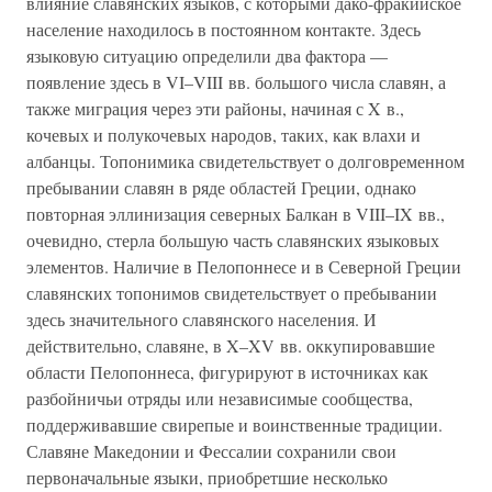
влияние славянских языков, с которыми дако-фракийское
население находилось в постоянном контакте. Здесь
языковую ситуацию определили два фактора —
появление здесь в VI–VIII вв. большого числа славян, а
также миграция через эти районы, начиная с X в.,
кочевых и полукочевых народов, таких, как влахи и
албанцы. Топонимика свидетельствует о долговременном
пребывании славян в ряде областей Греции, однако
повторная эллинизация северных Балкан в VIII–IX вв.,
очевидно, стерла большую часть славянских языковых
элементов. Наличие в Пелопоннесе и в Северной Греции
славянских топонимов свидетельствует о пребывании
здесь значительного славянского населения. И
действительно, славяне, в X–XV вв. оккупировавшие
области Пелопоннеса, фигурируют в источниках как
разбойничьи отряды или независимые сообщества,
поддерживавшие свирепые и воинственные традиции.
Славяне Македонии и Фессалии сохранили свои
первоначальные языки, приобретшие несколько