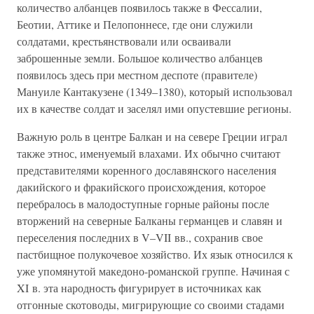
количество албанцев появилось также в Фессалии,
Беотии, Аттике и Пелопоннесе, где они служили
солдатами, крестьянствовали или осваивали
заброшенные земли. Большое количество албанцев
появилось здесь при местном деспоте (правителе)
Мануиле Кантакузене (1349–1380), который использовал
их в качестве солдат и заселял ими опустевшие регионы.
Важную роль в центре Балкан и на севере Греции играл
также этнос, именуемый влахами. Их обычно считают
представителями коренного дославянского населения
дакийского и фракийского происхождения, которое
перебралось в малодоступные горные районы после
вторжений на северные Балканы германцев и славян и
переселения последних в V–VII вв., сохранив свое
пастбищное полукочевое хозяйство. Их язык относился к
уже упомянутой македоно-романской группе. Начиная с
XI в. эта народность фигурирует в источниках как
отгонные скотоводы, мигрирующие со своими стадами