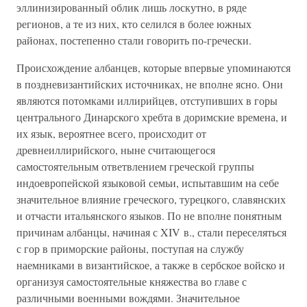
эллинизированный облик лишь лоскутно, в ряде
регионов, а те из них, кто селился в более южных
районах, постепенно стали говорить по-гречески.
Происхождение албанцев, которые впервые упоминаются
в поздневизантийских источниках, не вполне ясно. Они
являются потомками иллирийцев, отступивших в горы
центрального Динарского хребта в доримские времена, и
их язык, вероятнее всего, происходит от
древнеиллирийского, ныне считающегося
самостоятельным ответвлением греческой группы
индоевропейской языковой семьи, испытавшим на себе
значительное влияние греческого, турецкого, славянских
и отчасти итальянского языков. По не вполне понятным
причинам албанцы, начиная с XIV в., стали переселяться
с гор в приморские районы, поступая на службу
наемниками в византийское, а также в сербское войско и
организуя самостоятельные княжества во главе с
различными военными вождями. Значительное