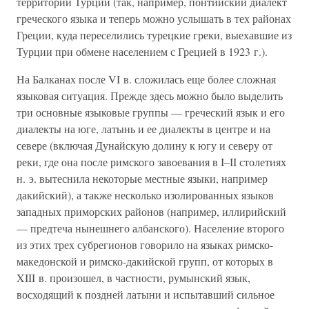
территории Турции (так, например, понтийский диалект
греческого языка и теперь можно услышать в тех районах
Греции, куда переселились турецкие греки, выехавшие из
Турции при обмене населением с Грецией в 1923 г.).
На Балканах после VI в. сложилась еще более сложная
языковая ситуация. Прежде здесь можно было выделить
три основные языковые группы — греческий язык и его
диалекты на юге, латынь и ее диалекты в центре и на
севере (включая Дунайскую долину к югу и северу от
реки, где она после римского завоевания в I–II столетиях
н. э. вытеснила некоторые местные языки, например
дакийский), а также несколько изолированных языков
западных приморских районов (например, иллирийский
— предтеча нынешнего албанского). Население второго
из этих трех субрегионов говорило на языках римско-
македонской и римско-дакийской групп, от которых в
XIII в. произошел, в частности, румынский язык,
восходящий к поздней латыни и испытавший сильное