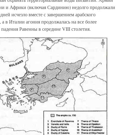
лии и Африки (включая Сардинию) недолго продолжали
дней исчезло вместе с завершением арабского
 а в Италии агония продолжалась на все более
 падения Равенны в середине VIII столетия.