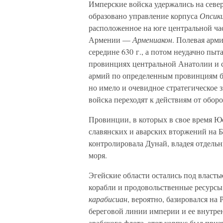
Имперские войска удержались на севе
образовано управление корпуса
Опсик
расположенное на юге центральной ча
Армении —
Армениакон
. Полевая арм
середине 630 г., а потом неудачно пыт
провинциях центральной Анатолии и 
армий по определенным провинциям бы
но имело и очевидное стратегическое з
войска переходят к действиям от обор
Провинции, в которых в свое время Ю
славянских и аварских вторжений на Б
контролировала Дунай, владея отдельн
моря.
Эгейские области остались под власть
корабли и продовольственные ресурсы.
карабисиан
, вероятно, базировался на
береговой линии империи и ее внутрен
арабского флота, этот корпус был при