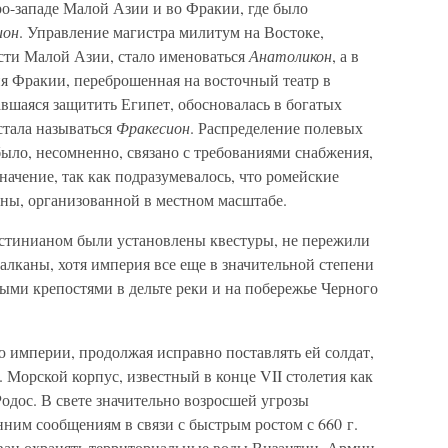
ро-западе Малой Азии и во Фракии, где было
ион
. Управление магистра милитум на Востоке,
сти Малой Азии, стало именоваться
Анатоликон
, а в
ия Фракии, переброшенная на восточный театр в
авшаяся защитить Египет, обосновалась в богатых
стала называться
Фракесион
. Распределение полевых
ло, несомненно, связано с требованиями снабжения,
начение, так как подразумевалось, что ромейские
оны, организованной в местном масштабе.
стинианом были установлены квестуры, не пережили
алканы, хотя империя все еще в значительной степени
ыми крепостями в дельте реки и на побережье Черного
ю империи, продолжая исправно поставлять ей солдат,
 Морской корпус, известный в конце VII столетия как
 Родос. В свете значительно возросшей угрозы
ним сообщениям в связи с быстрым ростом с 660 г.
зван охранять территориальные воды Византии. Армии