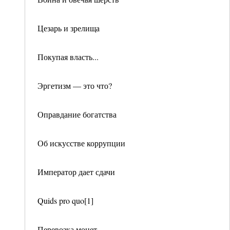
Цезарь и зрелища
Покупая власть...
Эргетизм — это что?
Оправдание богатства
Об искусстве коррупции
Император дает сдачи
Quids pro quo[1]
Перевозка монет