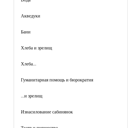
Акведуки
Бани
Хлеба и зрелищ
Хлеба...
Гуманитарная помощь и бюрократия
...и зрелищ
Изнасилование сабинянок
Театр и пиршество