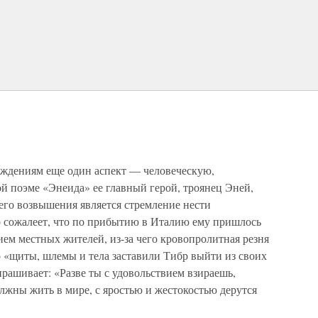
уждениям еще один аспект — человеческую,
й поэме «Энеида» ее главный герой, троянец Эней,
его возвышения является стремление нести
 сожалеет, что по прибытию в Италию ему пришлось
ем местных жителей, из-за чего кровопролитная резня
о «щиты, шлемы и тела заставили Тибр выйти из своих
прашивает: «Разве ты с удовольствием взираешь,
олжны жить в мире, с яростью и жестокостью дерутся