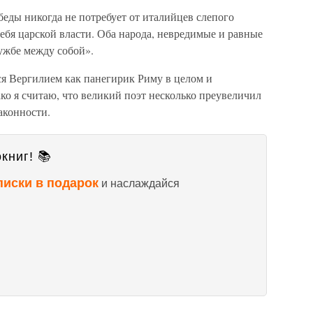
беды никогда не потребует от италийцев слепого
ебя царской власти. Оба народа, невредимые и равные
ружбе между собой».
ся Вергилием как панегирик Риму в целом и
ко я считаю, что великий поэт несколько преувеличил
аконности.
книг! 📚
писки в подарок
и наслаждайся