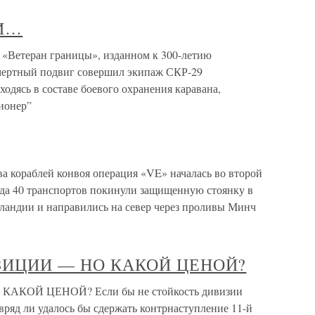
И…
теран границы», изданном к 300-летию
смертный подвиг совершил экипаж СКР-29
аходясь в составе боевого охранения каравана,
ионер”
а кораблей конвоя операция «VE» началась во второй
огда 40 транспортов покинули защищенную стоянку в
ландии и направились на север через проливы Минч
ЗИЦИИ — НО КАКОЙ ЦЕНОЙ?
КОЙ ЦЕНОЙ? Если бы не стойкость дивизии
вряд ли удалось бы сдержать контрнаступление 11-й