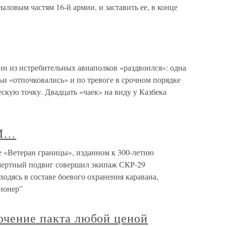
ыловым частям 16-й армии, и заставить ее, в конце
ин из истребительных авиаполков «раздвоился»: одна
ильи «отпочковались» и по тревоге в срочном порядке
скую точку. Двадцать «чаек» на виду у Казбека
И…
етеран границы», изданном к 300-летию
смертный подвиг совершил экипаж СКР-29
аходясь в составе боевого охранения каравана,
ионер”
ючение пакта любой ценой