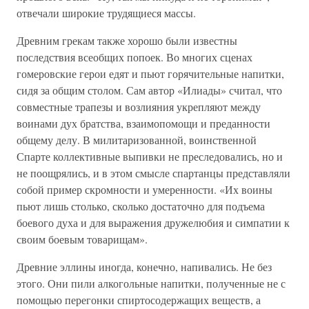
отвечали широкие трудящиеся массы.
Древним грекам также хорошо были известны
последствия всеобщих попоек. Во многих сценах
гомеровские герои едят и пьют горячительные напитки,
сидя за общим столом. Сам автор «Илиады» считал, что
совместные трапезы и возлияния укрепляют между
воинами дух братства, взаимопомощи и преданности
общему делу. В милитаризованной, воинственной
Спарте коллективные выпивки не преследовались, но и
не поощрялись, и в этом смысле спартанцы представляли
собой пример скромности и умеренности. «Их воины
пьют лишь столько, сколько достаточно для подъема
боевого духа и для выражения дружелюбия и симпатии к
своим боевым товарищам».
Древние эллины иногда, конечно, напивались. Не без
этого. Они пили алкогольные напитки, полученные не с
помощью перегонки спиртосодержащих веществ, а