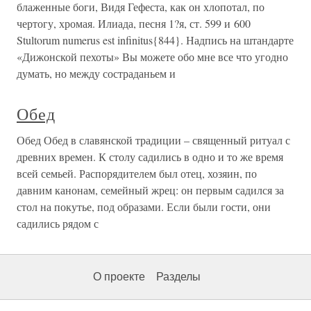
блаженные боги, Видя Гефеста, как он хлопотал, по
чертогу, хромая. Илиада, песня 1?я, ст. 599 и 600
Stultorum numerus est infinitus{844}. Надпись на штандарте
«Дижонской пехоты» Вы можете обо мне все что угодно
думать, но между состраданьем и
Обед
Обед Обед в славянской традиции – священный ритуал с
древних времен. К столу садились в одно и то же время
всей семьей. Распорядителем был отец, хозяин, по
давним канонам, семейный жрец: он первым садился за
стол на покутье, под образами. Если были гости, они
садились рядом с
О проекте
Разделы