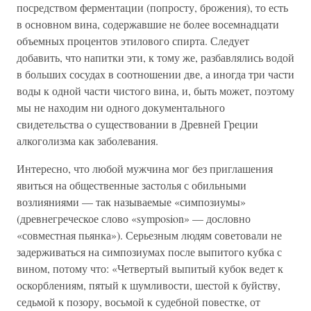
посредством ферментации (попросту, брожения), то есть
в основном вина, содержавшие не более восемнадцати
объемных процентов этилового спирта. Следует
добавить, что напитки эти, к тому же, разбавлялись водой
в больших сосудах в соотношении две, а иногда три части
воды к одной части чистого вина, и, быть может, поэтому
мы не находим ни одного документального
свидетельства о существовании в Древней Греции
алкоголизма как заболевания.
Интересно, что любой мужчина мог без приглашения
явиться на общественные застолья с обильными
возлияниями — так называемые «симпозиумы»
(древнегреческое слово «symposion» — дословно
«совместная пьянка»). Серьезным людям советовали не
задерживаться на симпозиумах после выпитого кубка с
вином, потому что: «Четвертый выпитый кубок ведет к
оскорблениям, пятый к шумливости, шестой к буйству,
седьмой к позору, восьмой к судебной повестке, от