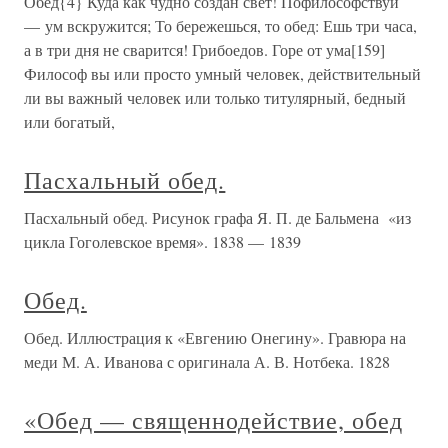
Обед{4} Куда как чудно создан свет! Пофилософствуй
— ум вскружится; То бережешься, то обед: Ешь три часа,
а в три дня не сварится! Грибоедов. Горе от ума[159]
Философ вы или просто умный человек, действительный
ли вы важный человек или только титулярный, бедный
или богатый,
Пасхальный обед.
Пасхальный обед. Рисунок графа Я. П. де Бальмена «из
цикла Гоголевское время». 1838 — 1839
Обед.
Обед. Иллюстрация к «Евгению Онегину». Гравюра на
меди М. А. Иванова с оригинала А. В. Нотбека. 1828
«Обед — священнодействие, обед