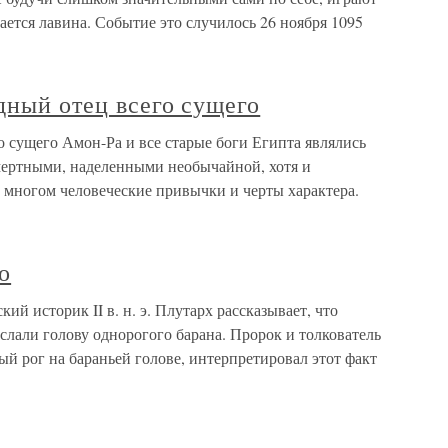
нается лавина. Событие это случилось 26 ноября 1095
дный отец всего сущего
о сущего Амон-Ра и все старые боги Египта являлись
мертными, наделенными необычайной, хотя и
 многом человеческие привычки и черты характера.
о
й историк II в. н. э. Плутарх рассказывает, что
слали голову однорогого барана. Пророк и толкователь
й рог на бараньей голове, интерпретировал этот факт