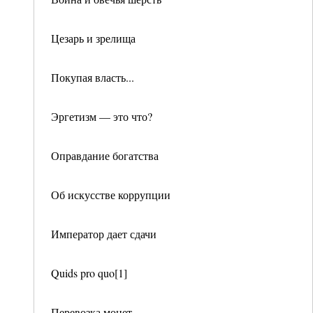
Цезарь и зрелища
Покупая власть...
Эргетизм — это что?
Оправдание богатства
Об искусстве коррупции
Император дает сдачи
Quids pro quo[1]
Перевозка монет