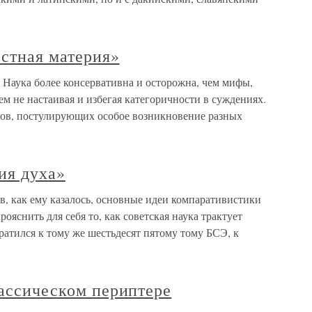
стная материя»
 Наука более консервативна и осторожна, чем мифы,
ем не настаивая и избегая категоричности в суждениях.
дов, постулирующих особое возникновение разных
ия духа»
, как ему казалось, основные идеи компаративистики
ояснить для себя то, как советская наука трактует
братился к тому же шестьдесят пятому тому БСЭ, к
лассическом периптере