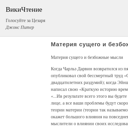
ВикиЧтение
Голосуйте за Цезаря
Джонс Питер
Материя сущего и безб
Материя сущего и безбожные мысли
Когда Чарльз Дарвин возвратился из п
опубликовал свой бессмертный труд «О
двадцатилетних раздумий); когда Эйнш
написал свою «Краткую историю време
«...Ив результате всего этого вы буде
лице, а все ваши проблемы будут скор
теории материи (теории так называем
окажет большого влияния на повседне
мыслители о влиянии своих исследова