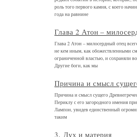
роль того первого камня, с коего начи
года на равнине
Глава 2 Атон – милосер
Глава 2 Атон – милосердный отец всег
не кем иным, как обожествленными с
ограниченной властью, и сохраняли во
Другие боги, как мы
Причина и смысл сущег
Причина и смысл сущего Древнегречески
Периклу с его загородного имения при
Лампон, увидев единственный огромны
таким
3. Дух и материя