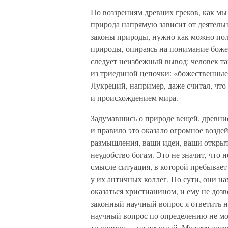
По воззрениям древних греков, как мы
природа напрямую зависит от деятельн
законы природы, нужно как можно пол
природы, опираясь на понимание боже
следует неизбежный вывод: человек та
из триединой цепочки: «божественны
Лукреций, например, даже считал, что
и происхождением мира.
Задумавшись о природе вещей, древни
и правило это оказало огромное возде
размышления, ваши идеи, ваши открыт
неудобство богам. Это не значит, что 
смысле ситуация, в которой пребывает
у их античных коллег. По сути, они н
оказаться христианином, и ему не дозв
законный научный вопрос я ответить н
научный вопрос по определению не мож
то вопрос — не научный. Можете древн