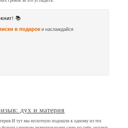
книг! 📚
писки в подарок
и наслаждайся
изыв: дух и материя
атерия И тут мы вплотную подошли к одному из тех
е будучи слишком значительными сами по себе, играют