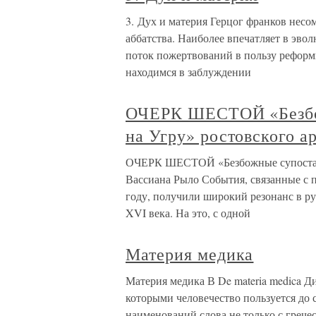
3. Дух и материя Герцог франков несо
аббатства. Наиболее впечатляет в эв
поток пожертвований в пользу рефор
находимся в заблуждении
ОЧЕРК ШЕСТОЙ «Безбо
на Угру» ростовского 
ОЧЕРК ШЕСТОЙ «Безбожные супостаты
Вассиана Рыло События, связанные с 
году, получили широкий резонанс в р
XVI века. На это, с одной
Материя медика
Материя медика В De materia medica Д
которыми человечество пользуется до 
наименований слова не только с грече