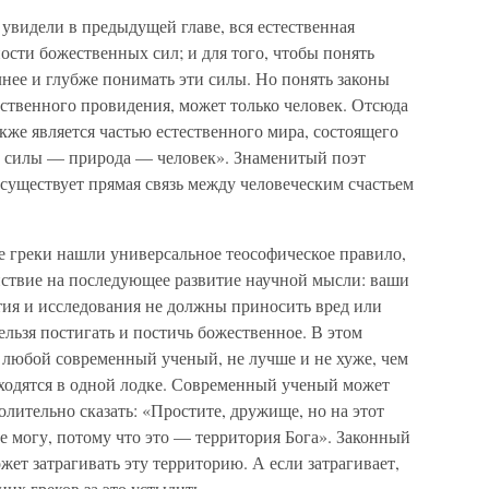
 увидели в предыдущей главе, вся естественная
ости божественных сил; и для того, чтобы понять
нее и глубже понимать эти силы. Но понять законы
ственного провидения, может только человек. Отсюда
кже является частью естественного мира, состоящего
е силы — природа — человек». Знаменитый поэт
 существует прямая связь между человеческим счастьем
е греки нашли универсальное теософическое правило,
йствие на последующее развитие научной мысли: ваши
ия и исследования не должны приносить вред или
нельзя постигать и постичь божественное. В этом
 любой современный ученый, не лучше и не хуже, чем
аходятся в одной лодке. Современный ученый может
олительно сказать: «Простите, дружище, но на этот
е могу, потому что это — территория Бога». Законный
ет затрагивать эту территорию. А если затрагивает,
их греков за это устыдить.