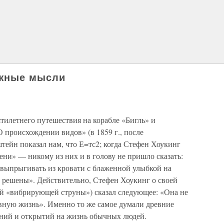
ожные мысли
ятилетнего путешествия на корабле «Бигль» и
 происхождении видов» (в 1859 г., после
тейн показал нам, что Е=тс2; когда Стефен Хоукинг
ни» — никому из них и в голову не пришло сказать:
те выпрыгивать из кровати с блаженной улыбкой на
о решены». Действительно, Стефен Хоукинг о своей
ой «вибрирующей струны») сказал следующее: «Она не
вную жизнь». Именно то же самое думали древние
ний и открытий на жизнь обычных людей.