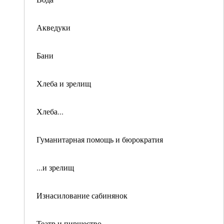
Акведуки
Бани
Хлеба и зрелищ
Хлеба...
Гуманитарная помощь и бюрократия
...и зрелищ
Изнасилование сабинянок
Театр и пиршество