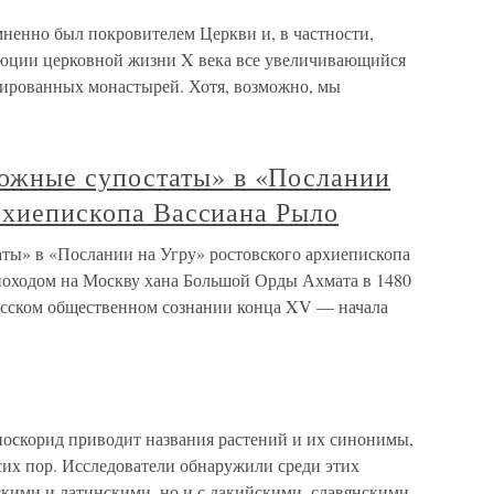
мненно был покровителем Церкви и, в частности,
олюции церковной жизни X века все увеличивающийся
мированных монастырей. Хотя, возможно, мы
жные супостаты» в «Послании
архиепископа Вассиана Рыло
» в «Послании на Угру» ростовского архиепископа
походом на Москву хана Большой Орды Ахмата в 1480
усском общественном сознании конца XV — начала
иоскорид приводит названия растений и их синонимы,
сих пор. Исследователи обнаружили среди этих
скими и латинскими, но и с дакийскими, славянскими