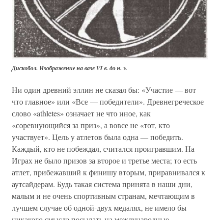
Дискобол. Изображение на вазе VI в. до н. э.
Ни один древний эллин не сказал бы: «Участие — вот
что главное» или «Все — победители». Древнегреческое
слово «athletes» означает не что иное, как
«соревнующийся за приз», а вовсе не «тот, кто
участвует». Цель у атлетов была одна — победить.
Каждый, кто не побеждал, считался проигравшим. На
Играх не было призов за второе и третье места; то есть
атлет, прибежавший к финишу вторым, приравнивался к
аутсайдерам. Будь такая система принята в наши дни,
малым и не очень спортивным странам, мечтающим в
лучшем случае об одной-двух медалях, не имело бы
никакого смысла посылать на международные