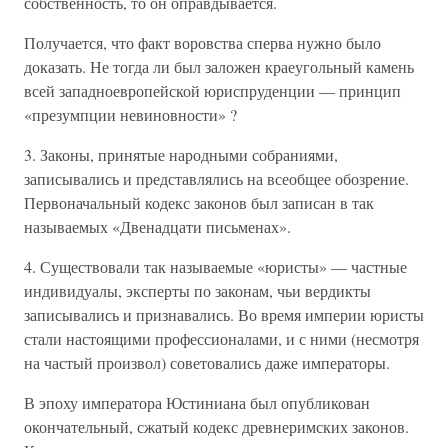
собственность, то он оправдывается.
Получается, что факт воровства сперва нужно было
доказать. Не тогда ли был заложен краеугольный камень
всей западноевропейской юриспруденции — принцип
«презумпции невиновности» ?
3. Законы, принятые народными собраниями,
записывались и представлялись на всеобщее обозрение.
Первоначальный кодекс законов был записан в так
называемых «Двенадцати письменах».
4. Существовали так называемые «юристы» — частные
индивидуалы, эксперты по законам, чьи вердикты
записывались и признавались. Во время империи юристы
стали настоящими профессионалами, и с ними (несмотря
на частый произвол) советовались даже императоры.
В эпоху императора Юстиниана был опубликован
окончательный, сжатый кодекс древнеримских законов.