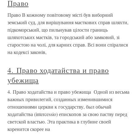
Право
Право В кожному повітовому місті був виборний
земський суд, для вирішування маєткових справ шляхти,
підкоморський, що пильнував цілости границь
шляхотських маєтків, та городський або замковий, зі
старостою на чолі, для карних справ. Всі вони спіралися
на кодексі законів,
4. Право ходатайства и право
убежища
4. Право ходатайства и право убежища Одной из весьма
важных привилегий, созданных изменившимися
отношениями церкви к государству, был обычай
ходатайства (intercessio) епископов за свою паству перед
светской властью. Эта практика в глубине своей
коренится скорее на