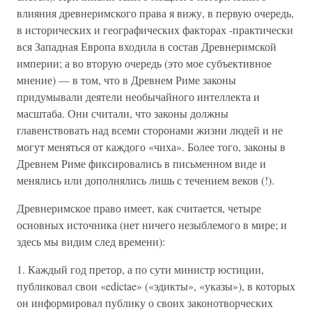
влияния древнеримского права я вижу, в первую очередь,
в исторических и географических факторах -практически
вся Западная Европа входила в состав Древнеримской
империи; а во вторую очередь (это мое субъективное
мнение) — в том, что в Древнем Риме законы
придумывали деятели необычайного интеллекта и
масштаба. Они считали, что законы должны
главенствовать над всеми сторонами жизни людей и не
могут меняться от каждого «чиха». Более того, законы в
Древнем Риме фиксировались в письменном виде и
менялись или дополнялись лишь с течением веков (!).
Древнеримское право имеет, как считается, четыре
основных источника (нет ничего незыблемого в мире; и
здесь мы видим след времени):
1. Каждый год претор, а по сути министр юстиции,
публиковал свои «edictae» («эдикты», «указы»), в которых
он информировал публику о своих законотворческих