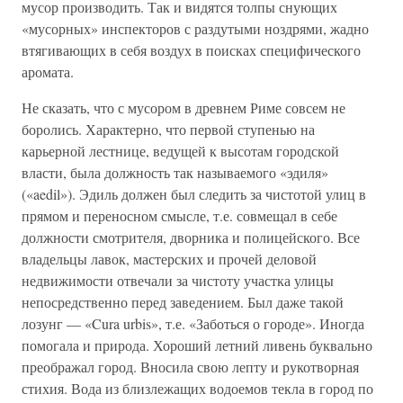
мусор производить. Так и видятся толпы снующих
«мусорных» инспекторов с раздутыми ноздрями, жадно
втягивающих в себя воздух в поисках специфического
аромата.
Не сказать, что с мусором в древнем Риме совсем не
боролись. Характерно, что первой ступенью на
карьерной лестнице, ведущей к высотам городской
власти, была должность так называемого «эдиля»
(«aedil»). Эдиль должен был следить за чистотой улиц в
прямом и переносном смысле, т.е. совмещал в себе
должности смотрителя, дворника и полицейского. Все
владельцы лавок, мастерских и прочей деловой
недвижимости отвечали за чистоту участка улицы
непосредственно перед заведением. Был даже такой
лозунг — «Cura urbis», т.е. «Заботься о городе». Иногда
помогала и природа. Хороший летний ливень буквально
преображал город. Вносила свою лепту и рукотворная
стихия. Вода из близлежащих водоемов текла в город по