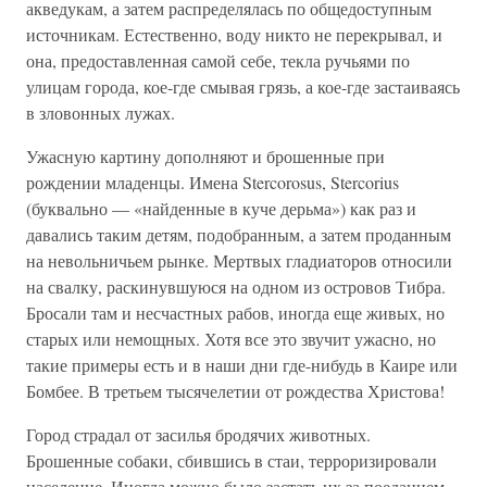
акведукам, а затем распределялась по общедоступным
источникам. Естественно, воду никто не перекрывал, и
она, предоставленная самой себе, текла ручьями по
улицам города, кое-где смывая грязь, а кое-где застаиваясь
в зловонных лужах.
Ужасную картину дополняют и брошенные при
рождении младенцы. Имена Stercorosus, Stercorius
(буквально — «найденные в куче дерьма») как раз и
давались таким детям, подобранным, а затем проданным
на невольничьем рынке. Мертвых гладиаторов относили
на свалку, раскинувшуюся на одном из островов Тибра.
Бросали там и несчастных рабов, иногда еще живых, но
старых или немощных. Хотя все это звучит ужасно, но
такие примеры есть и в наши дни где-нибудь в Каире или
Бомбее. В третьем тысячелетии от рождества Христова!
Город страдал от засилья бродячих животных.
Брошенные собаки, сбившись в стаи, терроризировали
население. Иногда можно было застать их за поеданием