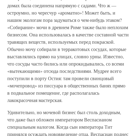
домах была соединена напрямую с садами. Что ж —
остроумно, но чересчур «ароматно»! Может быть, и
нашим экологам пора задуматься о чем-нибудь этаком?
«Собирание» мочи в древнем Риме также было неплохим
бизнесом. Она использовалась в качестве составной части
травящих веществ, используемых перед покраской.
Обычно мочу собирали в терракотовых сосудах, которые
выставлялись прямо на улицах, словно урны. Известно,
что сосуды часто бились или опрокидывались, со всеми
«вытекающими» отсюда последствиями. Мудрее всего
поступили в порту Остия: там провели свинцовый
«мочепровод» из писсуара в общественных банях прямо
в подвальное помещение, где располагалась
лакокрасочная мастерская.
Удивительно, но мочевой бизнес был столь доходным,
что даже был обложен императором Веспасианом
специальным налогом. Когда сын императора Тит
принялся осуждать нововведение отца, Веспасиан поднес