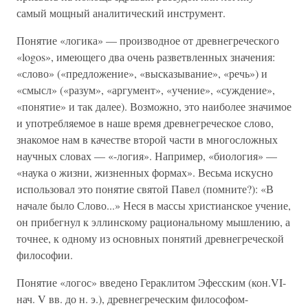
самый мощный аналитический инструмент.
Понятие «логика» — производное от древнегреческого
«logos», имеющего два очень разветвленных значения:
«слово» («предложение», «высказывание», «речь») и
«смысл» («разум», «аргумент», «учение», «суждение»,
«понятие» и так далее). Возможно, это наиболее значимое
и употребляемое в наше время древнегреческое слово,
знакомое нам в качестве второй части в многосложных
научных словах — «-логия». Например, «биология» —
«наука о жизни, жизненных формах». Весьма искусно
использовал это понятие святой Павел (помните?): «В
начале было Слово...» Неся в массы христианское учение,
он прибегнул к эллинскому рациональному мышлению, а
точнее, к одному из основных понятий древнегреческой
философии.
Понятие «логос» введено Гераклитом Эфесским (кон.VI-
нач. V вв. до н. э.), древнегреческим философом-