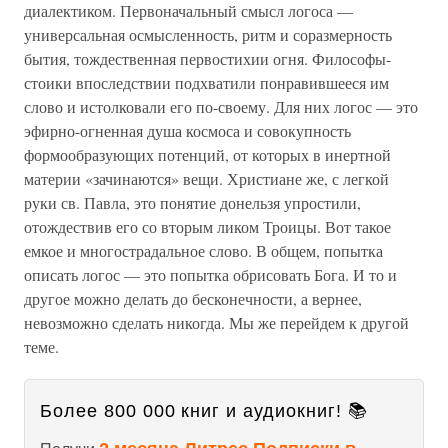
диалектиком. Первоначальный смысл логоса —
универсальная осмысленность, ритм и соразмерность
бытия, тождественная первостихии огня. Философы-
стоики впоследствии подхватили понравившееся им
слово и истолковали его по-своему. Для них логос — это
эфирно-огненная душа космоса и совокупность
формообразующих потенций, от которых в инертной
материи «зачинаются» вещи. Христиане же, с легкой
руки св. Павла, это понятие донельзя упростили,
отождествив его со вторым ликом Троицы. Вот такое
емкое и многострадальное слово. В общем, попытка
описать логос — это попытка обрисовать Бога. И то и
другое можно делать до бесконечности, а вернее,
невозможно сделать никогда. Мы же перейдем к другой
теме.
Более 800 000 книг и аудиокниг! 📚