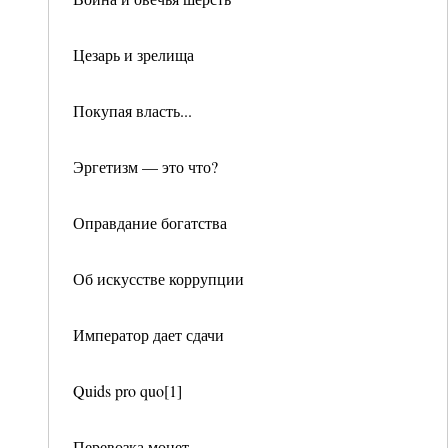
Цезарь и зрелища
Покупая власть...
Эргетизм — это что?
Оправдание богатства
Об искусстве коррупции
Император дает сдачи
Quids pro quo[1]
Перевозка монет