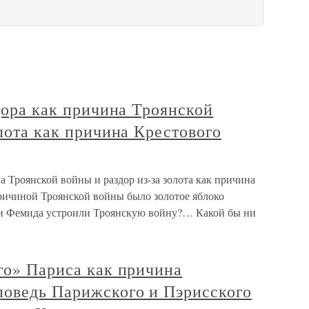
здора как причина Троянской
олота как причина Крестового
на Троянской войны и раздор из-за золота как причина
ричиной Троянской войны было золотое яблоко
с и Фемида устроили Троянскую войну?… Какой бы ни
го» Париса как причина
поведь Парижского и Пэрисского