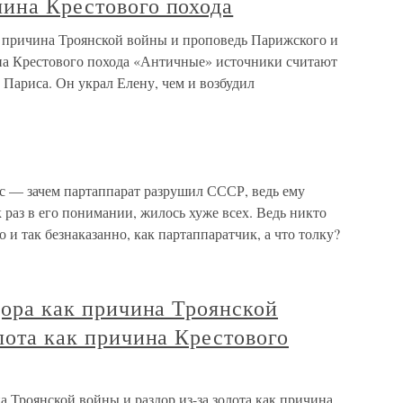
чина Крестового похода
к причина Троянской войны и проповедь Парижского и
на Крестового похода «Античные» источники считают
Париса. Он украл Елену, чем и возбудил
ос — зачем партаппарат разрушил СССР, ведь ему
к раз в его понимании, жилось хуже всех. Ведь никто
 и так безнаказанно, как партаппаратчик, а что толку?
здора как причина Троянской
олота как причина Крестового
на Троянской войны и раздор из-за золота как причина