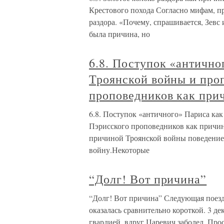
Крестового похода Согласно мифам, п
раздора. «Почему, спрашивается, Зев
была причина, но
6.8. Поступок «антично
Троянской войны и про
проповедников как при
6.8. Поступок «античного» Париса ка
Пэрисского проповедников как причи
причиной Троянской войны поведение 
войну.Некоторые
“Долг! Вот причина”
“Долг! Вот причина” Следующая поез
оказалась сравнительно короткой. 3 де
гвардией, вдруг Царевич заболел. Про