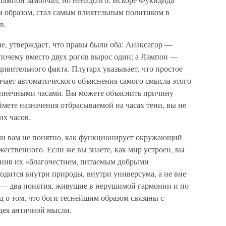
м образом, стал самым влиятельным политиком в
в.
е, утверждает, что правы были оба: Анаксагор —
 почему вместо двух рогов вырос один; а Лампон —
дивительного факта. Плутарх указывает, что простое
ачает автоматического объяснения самого смысла этого
олнечными часами. Вы можете объяснить причину
ймете назначения отбрасываемой на часах тени, вы не
их часов.
сли вам не понятно, как функционирует окружающий
ожественного. Если же вы знаете, как мир устроен, вы
менив их «благочестием, питаемым добрыми
одится внутри природы, внутри универсума, а не вне
» — два понятия, живущие в нерушимой гармонии и по
д о том, что боги теснейшим образом связаны с
дея античной мысли.