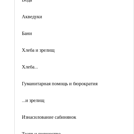
Акведуки
Бани
Хлеба и зрелищ
Хлеба...
Гуманитарная помощь и бюрократия
...и зрелищ
Изнасилование сабинянок
Театр и пиршество