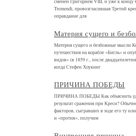
сменен Григорием VIII, и уже к концу
Tremendi, провозгласившая Третий кре
оправдание для
Материя сущего и безб
Материя сущего и безбожные мысли Ко
путешествия на корабле «Бигль» и оп
видов» (в 1859 г., после двадцатилетн
когда Стефен Хоукинг
ПРИЧИНА ПОБЕДЫ
ПРИЧИНА ПОБЕДЫ Как объяснить уди
результат сражения при Креси? Обычно
факторов, сыгравших в ходе его ту или
и «против», получим
Внутренняя причина