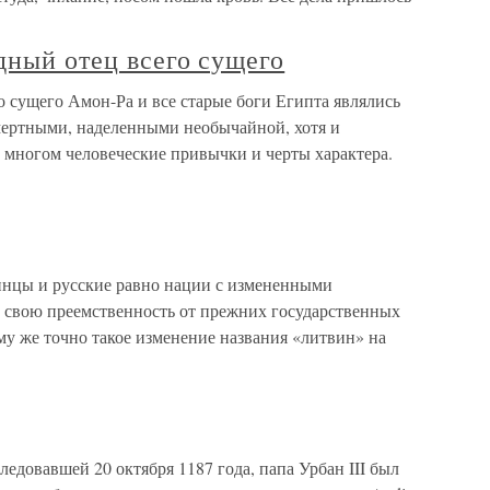
дный отец всего сущего
о сущего Амон-Ра и все старые боги Египта являлись
мертными, наделенными необычайной, хотя и
 многом человеческие привычки и черты характера.
инцы и русские равно нации с измененными
т свою преемственность от прежних государственных
му же точно такое изменение названия «литвин» на
ледовавшей 20 октября 1187 года, папа Урбан III был