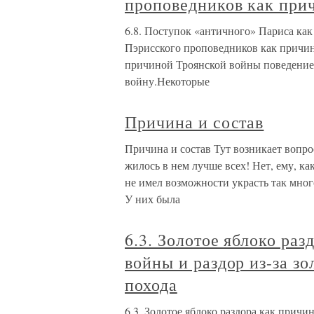
проповедников как при
6.8. Поступок «античного» Париса ка
Пэрисского проповедников как причи
причиной Троянской войны поведение 
войну.Некоторые
Причина и состав
Причина и состав Тут возникает вопр
жилось в нем лучше всех! Нет, ему, ка
не имел возможности украсть так много
У них была
6.3. Золотое яблоко ра
войны и раздор из-за з
похода
6.3. Золотое яблоко раздора как причи