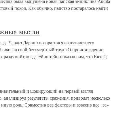
 месяца была выпущена новая папская энциклика Audita
стовый поход. Как обычно, папство постаралось найти
ожные мысли
гда Чарльз Дарвин возвратился из пятилетнего
убликовал свой бессмертный труд «О происхождении
их раздумий); когда Эйнштейн показал нам, что Е=тс2;
вительный и шокирующий на первый взгляд
, анализируя результаты сражения, приводят несколько
 иную роль. Совместив все факторы и взвесив все «за»