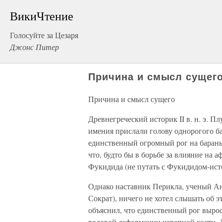
ВикиЧтение
Голосуйте за Цезаря
Джонс Питер
Причина и смысл сущег
Причина и смысл сущего
Древнегреческий историк II в. н. э. Пл
имения прислали голову однорогого ба
единственный огромный рог на баранье
что, будто бы в борьбе за влияние на 
Фукидида (не путать с Фукидидом-ист
Однако наставник Перикла, ученый Ан
Сократ), ничего не хотел слышать об э
объяснил, что единственный рог выро
родовой деформации черепной кости. 