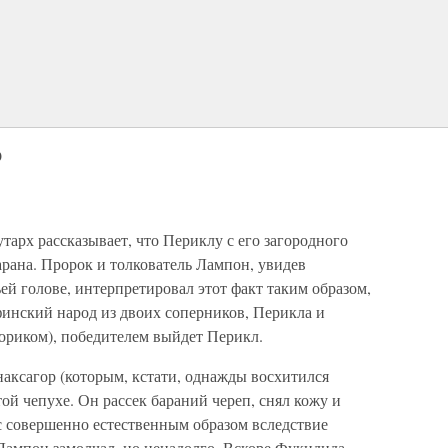
о
утарх рассказывает, что Периклу с его загородного
рана. Пророк и толкователь Лампон, увидев
й голове, интерпретировал этот факт таким образом,
афинский народ из двоих соперников, Перикла и
ориком), победителем выйдет Перикл.
аксагор (которым, кстати, однажды восхитился
той чепухе. Он рассек бараний череп, снял кожу и
с совершенно естественным образом вследствие
Лампон замолчал, но ненадолго. Вскоре Фукидида