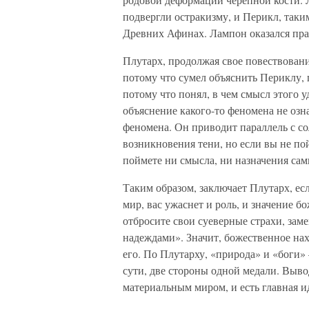
подвергли остракизму, и Перикл, таки
Древних Афинах. Лампон оказался пра
Плутарх, продолжая свое повествовани
потому что сумел объяснить Периклу,
потому что понял, в чем смысл этого у
объяснение какого-то феномена не озн
феномена. Он приводит параллель с с
возникновения тени, но если вы не по
поймете ни смысла, ни назначения сам
Таким образом, заключает Плутарх, е
мир, вас ужаснет и роль, и значение б
отбросите свои суеверные страхи, за
надеждами». Значит, божественное нах
его. По Плутарху, «природа» и «боги
сути, две стороны одной медали. Выво
материальным миром, и есть главная и