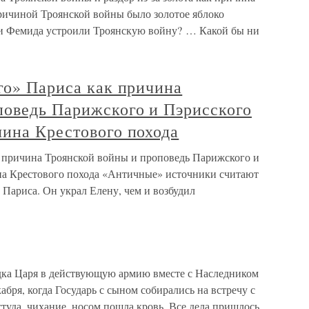
ричиной Троянской войны было золотое яблоко
с и Фемида устроили Троянскую войну? … Какой бы ни
го» Париса как причина
поведь Парижского и Пэрисского
чина Крестового похода
к причина Троянской войны и проповедь Парижского и
на Крестового похода «Античные» источники считают
Париса. Он украл Елену, чем и возбудил
дка Царя в действующую армию вместе с Наследником
кабря, когда Государь с сыном собирались на встречу с
студа, чихание, носом пошла кровь. Все дела пришлось