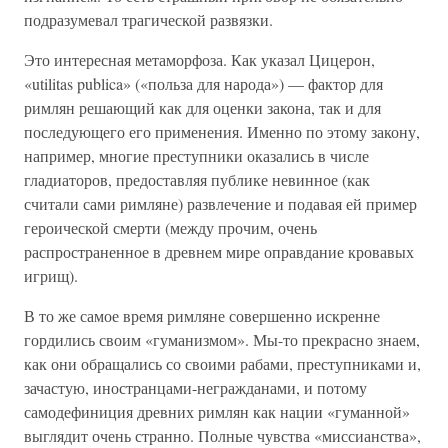
подразумевал трагической развязки.
Это интересная метаморфоза. Как указал Цицерон,
«utilitas publica» («польза для народа») — фактор для
римлян решающий как для оценки закона, так и для
последующего его применения. Именно по этому закону,
например, многие преступники оказались в числе
гладиаторов, предоставляя публике невинное (как
считали сами римляне) развлечение и подавая ей пример
героической смерти (между прочим, очень
распространенное в древнем мире оправдание кровавых
игрищ).
В то же самое время римляне совершенно искренне
гордились своим «гуманизмом». Мы-то прекрасно знаем,
как они обращались со своими рабами, преступниками и,
зачастую, иностранцами-негражданами, и потому
самодефиниция древних римлян как нации «гуманной»
выглядит очень странно. Полные чувства «миссианства»,