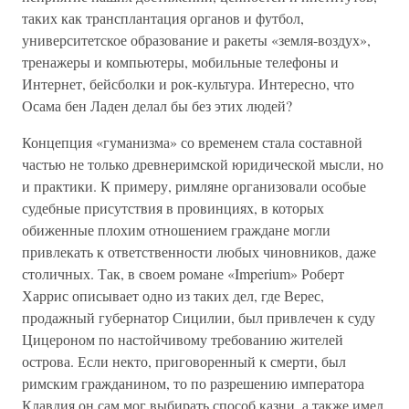
таких как трансплантация органов и футбол,
университетское образование и ракеты «земля-воздух»,
тренажеры и компьютеры, мобильные телефоны и
Интернет, бейсболки и рок-культура. Интересно, что
Осама бен Ладен делал бы без этих людей?
Концепция «гуманизма» со временем стала составной
частью не только древнеримской юридической мысли, но
и практики. К примеру, римляне организовали особые
судебные присутствия в провинциях, в которых
обиженные плохим отношением граждане могли
привлекать к ответственности любых чиновников, даже
столичных. Так, в своем романе «Imperium» Роберт
Харрис описывает одно из таких дел, где Верес,
продажный губернатор Сицилии, был привлечен к суду
Цицероном по настойчивому требованию жителей
острова. Если некто, приговоренный к смерти, был
римским гражданином, то по разрешению императора
Клавдия он сам мог выбирать способ казни, а также имел