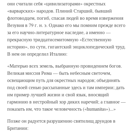
они считали себя «цивилизаторами» окрестных
«варварских» народов. Плиний Старший, бывший
флотоводцем, погиб, спасая людей во время извержения
Везувия в 79 г. н. э. Однако его мы помним прежде всего
за его научно-литературное наследие, а именно —
прекрасную тридцатисемитомную «Естественную
историю», по сути, гигантский энциклопедический труд.
В нем он определил Италию:
«Матерью всех земель, выбранную провидением богов.
Великая миссия Рима — быть небесным светочем,
освещающим путь для окрестных народов; объединять
под своей сенью рассыпанные здесь и там империи; дать
им пример лучшей жизни и свой язык, вносящий
гармонию в нестройный хор диких наречий; а главное —
показать им, что такое человечность («humanitas»)...»
Позже он радуется разрушению святилищ друидов в
Британии: