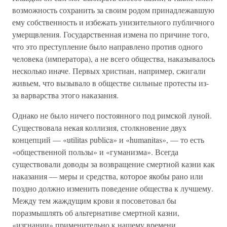
возможность сохранить за своим родом принадлежавшую
ему собственность и избежать унизительного публичного
умерщвления. Государственная измена по причине того,
что это преступление было направлено против одного
человека (императора), а не всего общества, наказывалось
несколько иначе. Первых христиан, например, сжигали
живьем, что вызывало в обществе сильные протесты из-
за варварства этого наказания.
Однако не было ничего постоянного под римской луной.
Существовала некая коллизия, столкновение двух
концепций — «utilitas publica» и «humanitas», — то есть
«общественной пользы» и «гуманизма». Всегда
существовали доводы за возвращение смертной казни как
наказания — меры и средства, которое якобы рано или
поздно должно изменить поведение общества к лучшему.
Между тем жаждущим крови я посоветовал бы
поразмышлять об альтернативе смертной казни,
«изгнании» применительно к нашему времени.