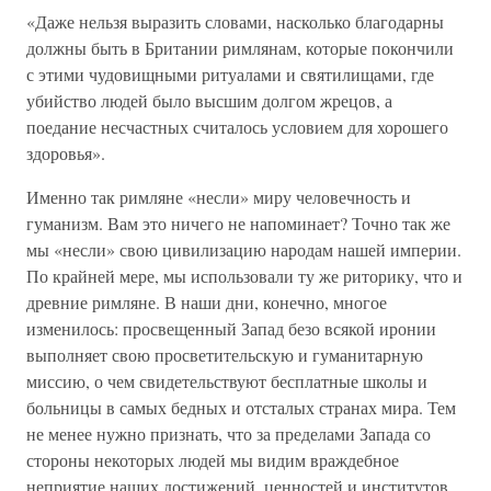
«Даже нельзя выразить словами, насколько благодарны
должны быть в Британии римлянам, которые покончили
с этими чудовищными ритуалами и святилищами, где
убийство людей было высшим долгом жрецов, а
поедание несчастных считалось условием для хорошего
здоровья».
Именно так римляне «несли» миру человечность и
гуманизм. Вам это ничего не напоминает? Точно так же
мы «несли» свою цивилизацию народам нашей империи.
По крайней мере, мы использовали ту же риторику, что и
древние римляне. В наши дни, конечно, многое
изменилось: просвещенный Запад безо всякой иронии
выполняет свою просветительскую и гуманитарную
миссию, о чем свидетельствуют бесплатные школы и
больницы в самых бедных и отсталых странах мира. Тем
не менее нужно признать, что за пределами Запада со
стороны некоторых людей мы видим враждебное
неприятие наших достижений, ценностей и институтов,