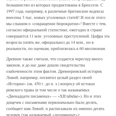
большинство из которых продиктованы в Брюсселе. С
1997 года, например, в различные британские кодексы
внесены 3 тыс. новых уголовных статей! И после этого
мы слышим о «сокращении бюрократии»! Вместе с тем,
согласно официальной статистике, ежегодно в стране
совершается 11 млн. уголовных преступлений. Цифра эта
возросла (опять же, официально) до 14 млн., но в
реальности, по оценкам, приблизилась к 60 миллионам.
Древние также считали, что создается чересчур много
законов, и до нас даже дошли свидетельства
озабоченности этим фактом. Древнеримский историк
Ливий, например, посвятил целый раздел своей
«Истории» (ок. 450 г. до н. э.) вопросу об истоках
римского права (в том числе о так называемых
«Двенадцати письменах» — «XII tabulae»). Но и этих
дощечек с письменами первоначально было десять,
сообщает нам Ливий, и расписывали их именно десять
человек (так называемый «децимвират»):