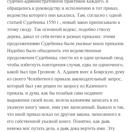
судебно-административной практикой каждого, и
обращались к руководству и исполнению в тот приказ,
ведомства которого они касались. Там, согласно с одной
статьей Судебника 1550 г., новый закон приписывали к
этому своду. Так основной кодекс, подобно стволу
дерева, давал от себя ветви в разных приказах: этими
продолжениями Судебника были
указные книги
приказов.
Надобно было объединить эти ведомственные
продолжения Судебника, свести их в один цельный свод,
чтобы избегнуть повторения случая, едва ли одиночного,
какой был при Грозном: А. Адашев внес в Боярскую думу
из своего Челобитного приказа законодательный запрос,
который был уже решен по запросу из Казенного
приказа, и дума, как бы позабыв сама недавнее
выражение своей воли, велела казначеям записать в их
указную книгу закон, ими уже записанный. Бывало и так,
что иной приказ искал по другим закона, записанного в
его собственной указной книге. Понятно, как дьяк
невежа мог путать дела, а дьяк дока вертеть ими. Эту