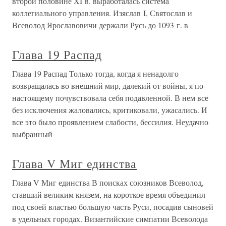
второй половине XI в. выработалась система
коллегиального управления. Изяслав I, Святослав и
Всеволод Ярославовичи держали Русь до 1093 г. в
Глава 19 Распад
Глава 19 Распад Только тогда, когда я ненадолго
возвращалась во внешний мир, далекий от войны, я по-
настоящему почувствовала себя подавленной. В нем все
без исключения жаловались, критиковали, ужасались. И
все это было проявлением слабости, бессилия. Неудачно
выбранный
Глава V Миг единства
Глава V Миг единства В поисках союзников Всеволод,
ставший великим князем, на короткое время объединил
под своей властью большую часть Руси, посадив сыновей
в удельных городах. Византийские симпатии Всеволода