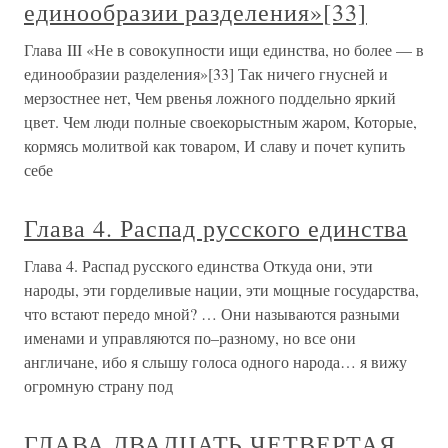
единообразии разделения»[33]
Глава III «Не в совокупности ищи единства, но более — в
единообразии разделения»[33] Так ничего гнусней и
мерзостнее нет, Чем рвенья ложного поддельно яркий
цвет. Чем люди полные своекорыстным жаром, Которые,
кормясь молитвой как товаром, И славу и почет купить
себе
Глава 4. Распад русского единства
Глава 4. Распад русского единства Откуда они, эти
народы, эти горделивые нации, эти мощные государства,
что встают передо мной? … Они называются разными
именами и управляются по–разному, но все они
англичане, ибо я слышу голоса одного народа… я вижу
огромную страну под
ГЛАВА ДВАДЦАТЬ ЧЕТВЕРТАЯ.