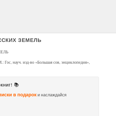
УССКИХ ЗЕМЕЛЬ
МЕЛЬ
: Гос, науч. изд-во «Большая сов, энциклопедия»,
книг! 📚
писки в подарок
и наслаждайся