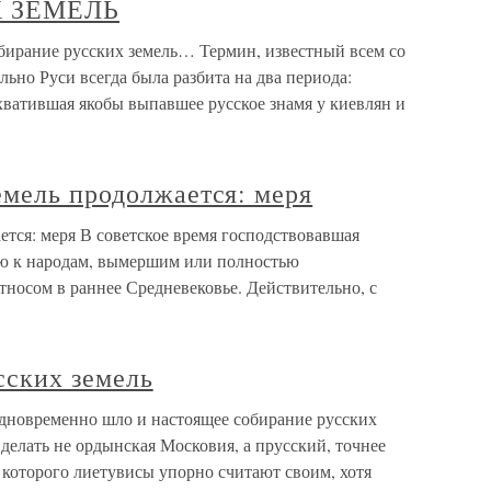
 ЗЕМЕЛЬ
ие русских земель… Термин, известный всем со
ьно Руси всегда была разбита на два периода:
хватившая якобы выпавшее русское знамя у киевлян и
емель продолжается: меря
тся: меря В советское время господствовавшая
рю к народам, вымершим или полностью
носом в раннее Средневековье. Действительно, с
сских земель
дновременно шло и настоящее собирание русских
 делать не ордынская Московия, а прусский, точнее
 которого лиетувисы упорно считают своим, хотя