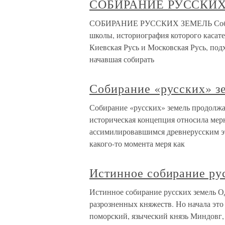
СОБИРАНИЕ РУССКИХ
СОБИРАНИЕ РУССКИХ ЗЕМЕЛЬ Собиран
школы, историография которого касател
Киевская Русь и Московская Русь, под
начавшая собирать
Собирание «русских» з
Собирание «русских» земель продолжае
историческая концепция относила ме
ассимилировавшимся древнерусским эт
какого-то момента меря как
Истинное собирание ру
Истинное собирание русских земель О
разрозненных княжеств. Но начала это
поморский, языческий князь Миндовг,