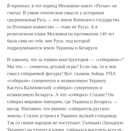
В-третьих
, в тот период Московию никто «Русью» не
считал. В узком этническом смысле у историков
средневековая Русь — это земли Киевского государства
(и Полоцкое княжество — тоже не Русь). А в
религиозном плане Московия на протяжении 140 лет
была сама по себе, вне Руси, под которой
подразумеваются земли Украины и Беларуси.
И наконец, что за термин конструкторов — «собирание»?
Мы что — элементы детской игры? Если так, то в чем
смысл собираемой фигуры? Вот, скажем, бойцы УПА
«собирали» суверенную и независимую Украину.
Кастусь Калиновский «собирал» суверенную и
независимую Беларусь. А что «собирал» Сталин? Он
собирал мировую империю, где Украина и Беларусь —
мусор. Напомню, что именно «собиратель русских
земель» Сталин устроил в Украине жуткий голодомор.
Так со своим народом не поступают. Галицию (Западную
Украину) он утопил в крови, собирался выселить всех ее