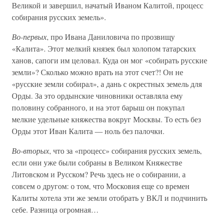
Великой и завершил, начатый Иваном Калитой, процесс
собирания русских земель».
Во-первых
, про Ивана Даниловича по прозвищу
«Калита». Этот мелкий князек был холопом татарских
ханов, сапоги им целовал. Куда он мог «собирать русские
земли»? Сколько можно врать на этот счет?! Он не
«русские земли собирал», а дань с окрестных земель для
Орды. За это ордынские чиновники оставляла ему
половину собранного, и на этот барыш он покупал
мелкие удельные княжества вокруг Москвы. То есть без
Орды этот Иван Калита — ноль без палочки.
Во-вторых
, что за «процесс» собирания русских земель,
если они уже были собраны в Великом Княжестве
Литовском и Русском? Речь здесь не о собирании, а
совсем о другом: о том, что Московия еще со времен
Калиты хотела эти же земли отобрать у ВКЛ и подчинить
себе. Разница огромная…