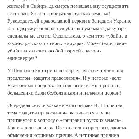
жителей в Сибирь, да смерть помешала ему осуществить
этот план. Хорош «собиратель русских земель»!
Руководителей православной церкви в Западной Украине
за поддержку бандеровцев убивали уколами яда кураре
специальные агенты Судоплатова, о чем этот «убийца в
законе» рассказал в своих мемуарах. Может быть, такие
убийства являлись особой формой спасения
единоверцев?
У Шишкина Екатерина «собирает русские земли» под
предлогом «защиты православия». И у него же «дело
Екатерины» продолжают большевики. Но, простите,
большевики были безбожниками и палачами церкви!
Очередная «нестыковка» в «алгоритме» И. Шишкина:
тема «защиты православия» оказывается за уши
притянутой к вопросу о «собирании русских земель».
Как и «польское иго». Все это только предлоги, лживые
объяснения истинных причин. А истинная причина