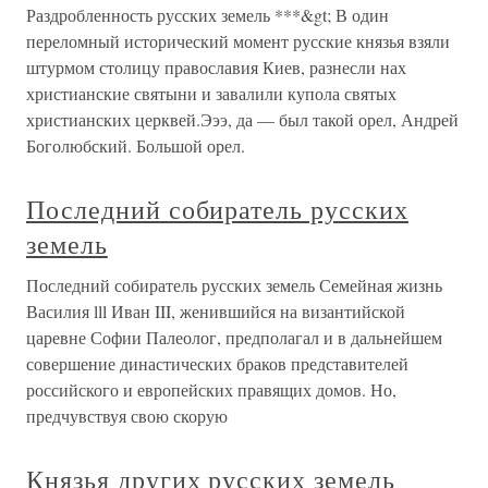
Раздробленность русских земель ***&gt; В один
переломный исторический момент русские князья взяли
штурмом столицу православия Киев, разнесли нах
христианские святыни и завалили купола святых
христианских церквей.Эээ, да — был такой орел, Андрей
Боголюбский. Большой орел.
Последний собиратель русских
земель
Последний собиратель русских земель Семейная жизнь
Василия lll Иван III, женившийся на византийской
царевне Софии Палеолог, предполагал и в дальнейшем
совершение династических браков представителей
российского и европейских правящих домов. Но,
предчувствуя свою скорую
Князья других русских земель