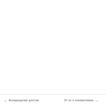
←
→
Возвращение долгов
От ос к локомотивам