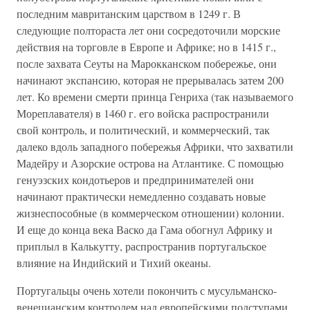
последним мавританским царством в 1249 г. В
следующие полтораста лет они сосредоточили морские
действия на торговле в Европе и Африке; но в 1415 г.,
после захвата Сеуты на Марокканском побережье, они
начинают экспансию, которая не прерывалась затем 200
лет. Ко времени смерти принца Генриха (так называемого
Мореплавателя) в 1460 г. его войска распространили
свой контроль, и политический, и коммерческий, так
далеко вдоль западного побережья Африки, что захватили
Мадейру и Азорские острова на Атлантике. С помощью
генуэзских кондотьеров и предпринимателей они
начинают практически немедленно создавать новые
жизнеспособные (в коммерческом отношении) колонии.
И еще до конца века Васко да Гама обогнул Африку и
приплыл в Калькутту, распространив португальское
влияние на Индийский и Тихий океаны.
Португальцы очень хотели покончить с мусульманско-
венецианским контролем над европейскими подступами