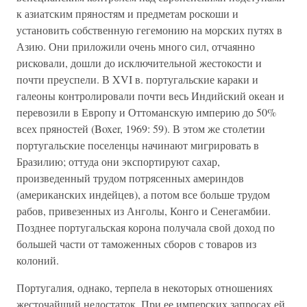
к азиатским пряностям и предметам роскоши и
установить собственную гегемонию на морских путях в
Азию. Они приложили очень много сил, отчаянно
рисковали, дошли до исключительной жестокости и
почти преуспели. В XVI в. португальские караки и
галеоны контролировали почти весь Индийский океан и
перевозили в Европу и Оттоманскую империю до 50%
всех пряностей (Boxer, 1969: 59). В этом же столетии
португальские поселенцы начинают мигрировать в
Бразилию; оттуда они экспортируют сахар,
произведенный трудом потрясенных америндов
(американских индейцев), а потом все больше трудом
рабов, привезенных из Анголы, Конго и Сенегамбии.
Позднее португальская корона получала свой доход по
большей части от таможенных сборов с товаров из
колоний.
Португалия, однако, терпела в некоторых отношениях
жесточайший недостаток. При ее имперских запросах ей