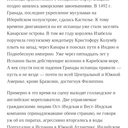
поздно занялись заморскими завоеваниями. В 1492 г.
Гранада, последнее укрепление мусульман на
Иберийском полуострове, сдалась Кастилье. К тому
времени двигавшиеся на юг испанцы уже стали заселять
Канарские острова. В том же году королева Изабелла
поручила генуэзскому кондотьеру Кристофору Колумбу
плыть на запад, через Канары в поисках пути в Индию и
Поднебесную империю. Уже через пятнадцать лет у
Испании были действующие колонии в Карибском море.
А век спустя после падения Гранады испанцы правили —
пусть и не везде — почти по всей Центральной и Южной
Америке, кроме Бразилии, достигнув Филиппин.
Примерно в это время на сцену выходят голландские и
английские мореплаватели. Две управляемые
гражданскими лицами Ост–Индская и Вест–Индская
компании (принадлежавшие обеим странам), не говоря
уж об их пиратах, агрессивно вторгались в воды
Португалии и Испании в Южной Атлантике, Индийском