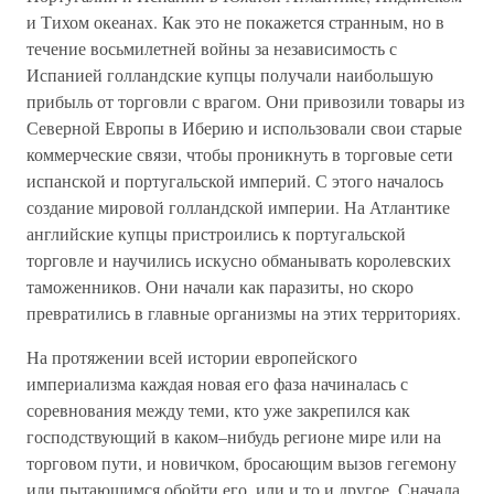
и Тихом океанах. Как это не покажется странным, но в
течение восьмилетней войны за независимость с
Испанией голландские купцы получали наибольшую
прибыль от торговли с врагом. Они привозили товары из
Северной Европы в Иберию и использовали свои старые
коммерческие связи, чтобы проникнуть в торговые сети
испанской и португальской империй. С этого началось
создание мировой голландской империи. На Атлантике
английские купцы пристроились к португальской
торговле и научились искусно обманывать королевских
таможенников. Они начали как паразиты, но скоро
превратились в главные организмы на этих территориях.
На протяжении всей истории европейского
империализма каждая новая его фаза начиналась с
соревнования между теми, кто уже закрепился как
господствующий в каком–нибудь регионе мире или на
торговом пути, и новичком, бросающим вызов гегемону
или пытающимся обойти его, или и то и другое. Сначала