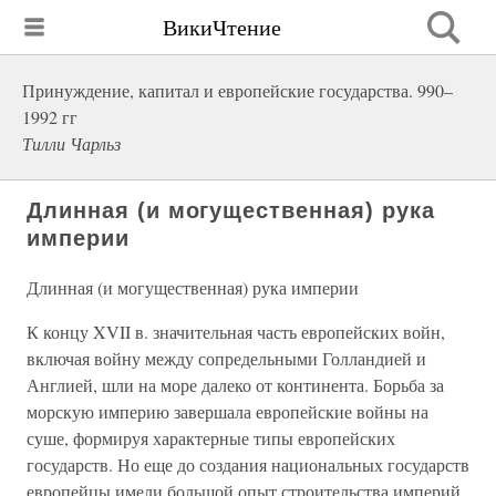
ВикиЧтение
Принуждение, капитал и европейские государства. 990–
1992 гг
Тилли Чарльз
Длинная (и могущественная) рука
империи
Длинная (и могущественная) рука империи
К концу XVII в. значительная часть европейских войн,
включая войну между сопредельными Голландией и
Англией, шли на море далеко от континента. Борьба за
морскую империю завершала европейские войны на
суше, формируя характерные типы европейских
государств. Но еще до создания национальных государств
европейцы имели большой опыт строительства империй.