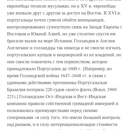
европейцы теснили мусульман, но к XV в. европейцы
уже воевали друг с другом за доступ на Восток. В XVI в.
португальцы почти сумели обойти венецианцев,
контролировавших сухопутную связь на Западе Европы с
Востоком и Южной Азией, но уже столетие спустя им
бросили вызов на море Испания, Голландия и Англия.
Англичане и голландцы так никогда и не смогли изгнать
португальских купцов и вицекоролей из их владений, но
они смогли покончить с тем первенством, которое
принадлежало Португалии до 1600 г. [Например, во
время Голландской войны 1647–1648 гг. в связи с
удачными действиями противника Португальская
Бразилия потеряла 220 судов своего флота (Boxer, 1969:
221).] Голландские Ост–Индская и Вест–Индская
компании правили собственной громадной империей и
пользовались преимуществами перед своими
соперниками «в силу того, что имели больший контроль
над рынком, и в силу интернационализации стоимости