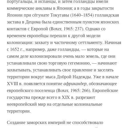
португальцы, и испанцы, и затем голландцы имели
коммерческие анклавы в Япония; а в годы закрытости
Японии при сёгунате Токугавы (1640–1854) голландская
застава в Децима была единственным пунктом японских
контактов с Европой (Boxer, 1965: 237). Однако со
временем европейцы перешли к другой модели
колонизации: захвату и частичному сеттльменту. Начиная
с 1652 г., например, даже голландцы, — которые на
самом деле колонизировали очень мало земель, где они
устанавливали свою торговую гегемонию, — начинают
захватывать, устанавливать свое правление и заселять
территории вокруг мыса Доброй Надежды. Уже в начале
XVIII в. появляется понятие
африкандер
, обозначающее
европейского поселенца (Boxer, 1965: 266). Европейские
государства прежде всего в XIX в. разрезают
неевропейский мир на отдельные колониальные
территории.
Создание заморских империй не способствовало