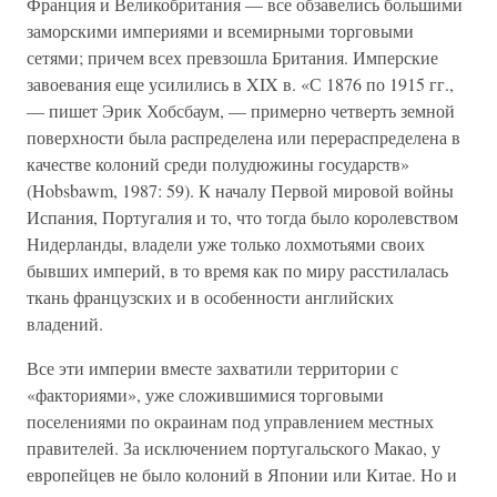
Франция и Великобритания — все обзавелись большими
заморскими империями и всемирными торговыми
сетями; причем всех превзошла Британия. Имперские
завоевания еще усилились в XIX в. «С 1876 по 1915 гг.,
— пишет Эрик Хобсбаум, — примерно четверть земной
поверхности была распределена или перераспределена в
качестве колоний среди полудюжины государств»
(Hobsbawm, 1987: 59). К началу Первой мировой войны
Испания, Португалия и то, что тогда было королевством
Нидерланды, владели уже только лохмотьями своих
бывших империй, в то время как по миру расстилалась
ткань французских и в особенности английских
владений.
Все эти империи вместе захватили территории с
«факториями», уже сложившимися торговыми
поселениями по окраинам под управлением местных
правителей. За исключением португальского Макао, у
европейцев не было колоний в Японии или Китае. Но и