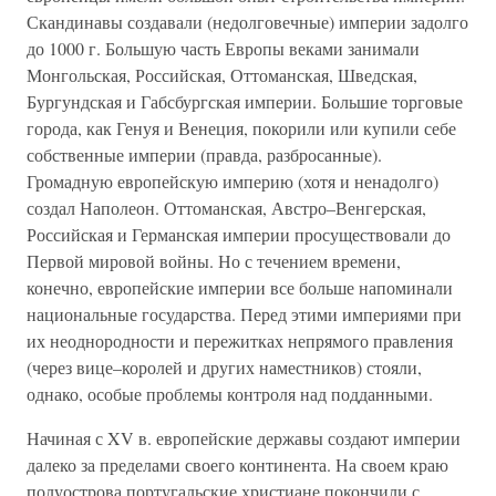
Скандинавы создавали (недолговечные) империи задолго
до 1000 г. Большую часть Европы веками занимали
Монгольская, Российская, Оттоманская, Шведская,
Бургундская и Габсбургская империи. Большие торговые
города, как Генуя и Венеция, покорили или купили себе
собственные империи (правда, разбросанные).
Громадную европейскую империю (хотя и ненадолго)
создал Наполеон. Оттоманская, Австро–Венгерская,
Российская и Германская империи просуществовали до
Первой мировой войны. Но с течением времени,
конечно, европейские империи все больше напоминали
национальные государства. Перед этими империями при
их неоднородности и пережитках непрямого правления
(через вице–королей и других наместников) стояли,
однако, особые проблемы контроля над подданными.
Начиная с XV в. европейские державы создают империи
далеко за пределами своего континента. На своем краю
полуострова португальские христиане покончили с