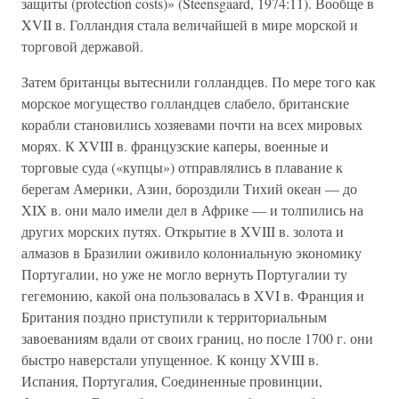
защиты (protection costs)» (Steensgaard, 1974:11). Вообще в
XVII в. Голландия стала величайшей в мире морской и
торговой державой.
Затем британцы вытеснили голландцев. По мере того как
морское могущество голландцев слабело, британские
корабли становились хозяевами почти на всех мировых
морях. К XVIII в. французские каперы, военные и
торговые суда («купцы») отправлялись в плавание к
берегам Америки, Азии, бороздили Тихий океан — до
XIX в. они мало имели дел в Африке — и толпились на
других морских путях. Открытие в XVIII в. золота и
алмазов в Бразилии оживило колониальную экономику
Португалии, но уже не могло вернуть Португалии ту
гегемонию, какой она пользовалась в XVI в. Франция и
Британия поздно приступили к территориальным
завоеваниям вдали от своих границ, но после 1700 г. они
быстро наверстали упущенное. К концу XVIII в.
Испания, Португалия, Соединенные провинции,