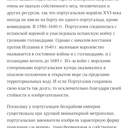
очень не хватало собственного леса, человеческих и
других ресурсов, так что португальские корабли XVI века
иногда не имели на борту ни одного португальца, кроме
командиров. В 1580–1640 гг. Португалия соединилась с
испанской короной и унаследовала испанскую войну с
грозными голландцами. Однако с началом восстания
против Испании в 1640 г. маленькое королевство
оказывается в состоянии войны и с голландцами, и с
испанцами вплоть до 1689 г. Из–за войн с морскими
соперниками португальские купцы оказывались в
опасном положении в открытом море (за пределами
территориальных вод). И если Португалия сохраняла
свою власть так долго, то исключительно благодаря своей
стойкости и изобретательности.
Поскольку у португальцев бескрайняя империя
существовала при хрупкой миниатюрной метрополии,
португальские завоеватели изобрели характерную форму
правления «за морем», трансформировав и собственное