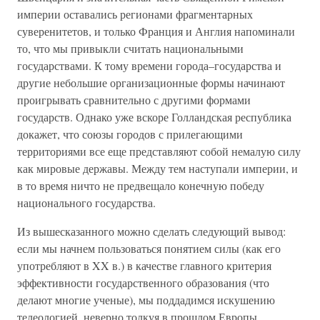
империи оставались регионами фрагментарных
суверенитетов, и только Франция и Англия напоминали
то, что мы привыкли считать национальными
государствами. К тому времени города–государства и
другие небольшие организационные формы начинают
проигрывать сравнительно с другими формами
государств. Однако уже вскоре Голландская республика
докажет, что союзы городов с прилегающими
территориями все еще представляют собой немалую силу
как мировые державы. Между тем наступали империи, и
в то время ничто не предвещало конечную победу
национального государства.
Из вышесказанного можно сделать следующий вывод:
если мы начнем пользоваться понятием силы (как его
употребляют в XX в.) в качестве главного критерия
эффективности государственного образования (что
делают многие ученые), мы поддадимся искушению
телеологией, неверно толкуя в прошлом Европы