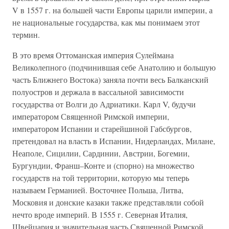
V в 1557 г. на большей части Европы царили империи, а
не национальные государства, как мы понимаем этот
термин.
В это время Оттоманская империя Сулеймана
Великолепного (подчинившая себе Анатолию и большую
часть Ближнего Востока) заняла почти весь Балканский
полуостров и держала в вассальной зависимости
государства от Волги до Адриатики. Карл V, будучи
императором Священной Римской империи,
императором Испании и старейшиной Габсбургов,
претендовал на власть в Испании, Нидерландах, Милане,
Неаполе, Сицилии, Сардинии, Австрии, Богемии,
Бургундии, Франш–Конте и (спорно) на множество
государств на той территории, которую мы теперь
называем Германией. Восточнее Польша, Литва,
Московия и донские казаки также представляли собой
нечто вроде империй. В 1555 г. Северная Италия,
Швейцария и значительная часть Священной Римской