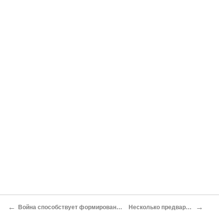
←
→
Война способствует формированию и трансформации государств
Несколько предварительных замечаний