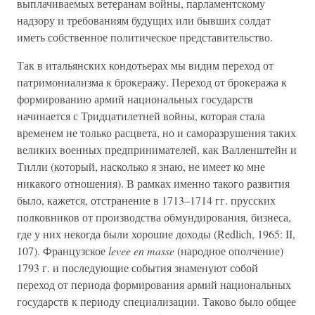
выплачиваемых ветеранам войны, парламентскому
надзору и требованиям будущих или бывших солдат
иметь собственное политическое представительство.
Так в итальянских кондотьерах мы видим переход от
патримониализма к брокеражу. Переход от брокеража к
формированию армий национальных государств
начинается с Тридцатилетней войны, которая стала
временем не только расцвета, но и саморазрушения таких
великих военных предпринимателей, как Валленштейн и
Тилли (который, насколько я знаю, не имеет ко мне
никакого отношения). В рамках именно такого развития
было, кажется, отстранение в 1713–1714 гг. прусских
полковников от производства обмундирования, бизнеса,
где у них некогда были хорошие доходы (Redlich, 1965: II,
107). Французское
levee en masse
(народное ополчение)
1793 г. и последующие события знаменуют собой
переход от периода формирования армий национальных
государств к периоду специализации. Таково было общее