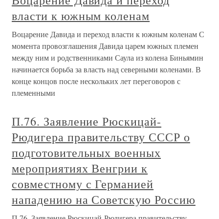
Воцарение Давида и переход
власти к южным коленам
Воцарение Давида и переход власти к южным коленам С
момента провозглашения Давида царем южных племен
между ним и родственниками Саула из колена Биньямин
начинается борьба за власть над северными коленами. В
конце концов после нескольких лет переговоров с
племенными
П.76. Заявление Рюскицай-
Рюдигера правительству СССР о
подготовительных военных
мероприятиях Венгрии к
совместному с Германией
нападению на Советскую Россию
П.76. Заявление Рюскицай-Рюдигера правительству