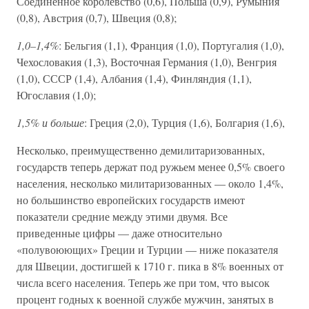
Соединенное королевство (0,6), Польша (0,9), Румыния
(0,8), Австрия (0,7), Швеция (0,8);
1,0–1,4%
: Бельгия (1,1), Франция (1,0), Португалия (1,0),
Чехословакия (1,3), Восточная Германия (1,0), Венгрия
(1,0), СССР (1,4), Албания (1,4), Финляндия (1,1),
Югославия (1,0);
1,5% и больше
: Греция (2,0), Турция (1,6), Болгария (1,6),
Несколько, преимущественно демилитаризованных,
государств теперь держат под ружьем менее 0,5% своего
населения, несколько милитаризованных — около 1,4%,
но большинство европейских государств имеют
показатели средние между этими двумя. Все
приведенные цифры — даже относительно
«полувоюющих» Греции и Турции — ниже показателя
для Швеции, достигшей к 1710 г. пика в 8% военных от
числа всего населения. Теперь же при том, что высок
процент годных к военной службе мужчин, занятых в