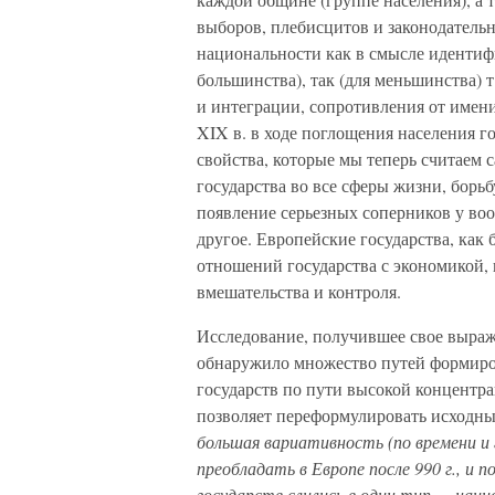
выборов, плебисцитов и законодательн
национальности как в смысле идентифи
большинства), так (для меньшинства)
и интеграции, сопротивления от имени
XIX в. в ходе поглощения населения го
свойства, которые мы теперь считаем
государства во все сферы жизни, борьбу
появление серьезных соперников у воо
другое. Европейские государства, как
отношений государства с экономикой,
вмешательства и контроля.
Исследование, получившее свое выра
обнаружило множество путей формиро
государств по пути высокой концентр
позволяет переформулировать исходный
большая вариативность (по времени и
преобладать в Европе после 990 г., и 
государств слились в один тип — наци