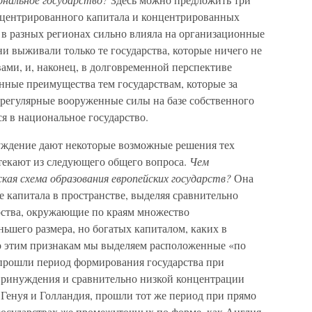
онцентрированного капитала и концентрированных
 в разных регионах сильно влияла на организационные
ни выживали только те государства, которые ничего не
вами, и, наконец, в долговременной перспективе
нные преимущества тем государствам, которые за
 регулярные вооруженные силы на базе собственного
я в национальное государство.
ждение дают некоторые возможные решения тех
текают из следующего общего вопроса.
Чем
кая схема образования европейских государств?
Она
 капитала в пространстве, выделяя сравнительно
рства, окружающие по краям множество
ьшего размера, но богатых капиталом, каких в
о этим признакам мы выделяем расположенные «по
 прошли период формирования государства при
принуждения и сравнительно низкой концентрации
к Генуя и Голландия, прошли тот же период при прямо
государствах же промежуточных по форме, как Англия