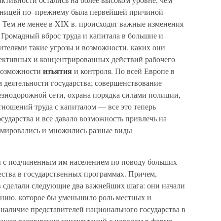
границей по–прежнему была первейшей причиной
 Тем не менее в XIX в. происходят важные изменения
 Громадный вброс труда и капитала в большие и
ителями такие угрозы и возможности, каких они
ллективных и концентрированных действий рабочего
изъятия
 возможности
и контроля. По всей Европе в
 деятельности государства; совершенствование
езнодорожной сети, охрана порядка силами полиции,
тношений труда с капиталом — все это теперь
осударства и все давало возможность привлечь на
рмировались и множились разные виды
ы с подчиненным им населением по поводу больших
ества в государственных программах. Причем,
 сделали следующие два важнейших шага: они начали
ению, которое бы уменьшило роль местных и
 наличие представителей национального государства в
также расширение консультаций с народом в форме