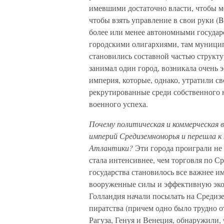
имевшими достаточно власти, чтобы ме
чтобы взять управление в свои руки (B
более или менее автономными государ
городскими олигархиями, там муници
становились составной частью структ
занимал один город, возникала очень
империя, которые, однако, утратили св
рекрутированные среди собственного 
военного успеха.
Почему политическая и коммерческая в
империй Средиземноморья и перешла к
Атлантики?
Эти города проиграли не 
стала интенсивнее, чем торговля по С
государства становилось все важнее и
вооруженные силы и эффективную экон
Голландия начали посылать на Средиз
пиратства (причем одно было трудно от
Рагуза, Генуя и Венеция, обнаружили, 