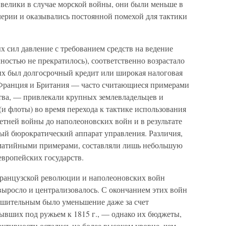
 велики в случае морской войны, они были меньше в
лерии и оказывались постоянной помехой для тактики
 сил давление с требованием средств на ведение
лностью не прекратилось), соответственно возрастало
рых был долгосрочный кредит или широкая налоговая
, Франция и Британия — часто считающиеся примерами
ва, — привлекали крупных землевладельцев и
(и флоты) во время перехода к тактике использования
етней войны до наполеоновских войн и в результате
ый бюрократический аппарат управления. Различия,
матийными примерами, составляли лишь небольшую
европейских государств.
Французской революции и наполеоновских войн
выросло и централизовалось. С окончанием этих войн
ушительным было уменьшение даже за счет
вших под ружьем к 1815 г., — однако их бюджеты,
ктивности остались на более высоком уровне, чем