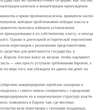
онцентрация капитала и концентрация принуждения.
ованность в прямо противоположном, правители часто
ститутов, которые представляют ведущие классы в
правители пытались избежать установления
не принадлежащие к их собственному классу, и иногда
долго. Однако в длительной исторической перспективе
ьтатом переговоров с различными представителями
 средствах для деятельности государства, в
ы. Короли Англии вовсе не желали, чтобы парламент
ласть — они просто уступали требованиям баронов, а
и по мере того, как убеждали их давать им денег на
осударства инкорпорируют городские олигархии и
иходилось с самого начала соперничать с городскими
нкорпорировали их в национальную структуру власти.
ило, появлялись в Европе там, где местные,
тельства вели переговоры с группами подданных,