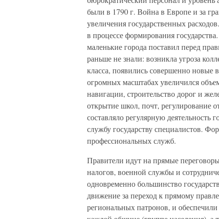
были в 1790 г. Война в Европе и за 
увеличения государственных расходов.
в процессе формирования государства.
маленькие города поставил перед прав
раньше не знали: возникла угроза ко
класса, появились совершенно новые
огромных масштабах увеличился объем
навигации, строительство дорог и жел
открытие школ, почт, регулирование о
составляло регулярную деятельность г
службу государству специалистов. Фо
профессиональных служб.
Правители идут на прямые переговор
налогов, военной службы и сотруднич
одновременно большинство государств
движение за переход к прямому правл
региональных патронов, и обеспечили
каждой общине (группе населения), а 