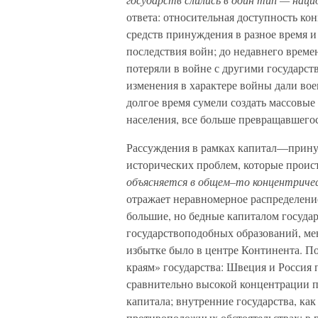
ответа: относительная доступность к
средств принуждения в разное время и
последствия войн; до недавнего време
потеряли в войне с другими государст
изменения в характере войны дали вое
долгое время сумели создать массовые
населения, все больше превращавшегос
Рассуждения в рамках капитал—прину
исторических проблем, которые проис
объясняется в общем–то концентричес
отражает неравномерное распределение
большие, но бедные капиталом госуда
государствоподобных образований, мен
избытке было в центре Континента. П
краям» государства: Швеция и Россия
сравнительно высокой концентрации 
капитала; внутренние государства, ка
противоположных обстоятельствах; в 