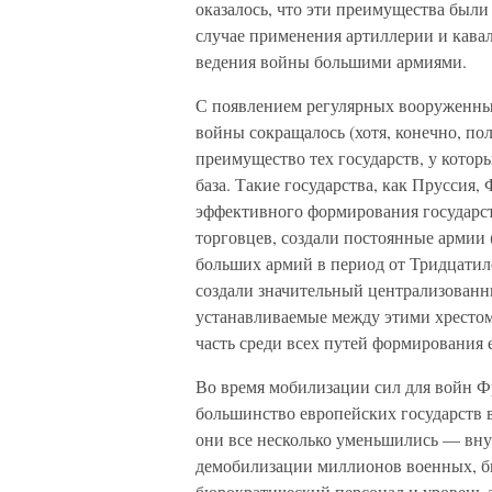
оказалось, что эти преимущества были
случае применения артиллерии и кава
ведения войны большими армиями.
С появлением регулярных вооруженных
войны сокращалось (хотя, конечно, по
преимущество тех государств, у кото
база. Такие государства, как Пруссия
эффективного формирования государст
торговцев, создали постоянные армии 
больших армий в период от Тридцатил
создали значительный централизованн
устанавливаемые между этими хресто
часть среди всех путей формирования 
Во время мобилизации сил для войн 
большинство европейских государств 
они все несколько уменьшились — вн
демобилизации миллионов военных, бы
бюрократический персонал и уровень а