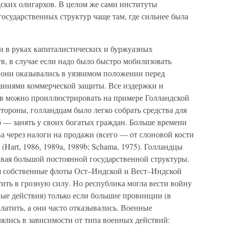
дских олигархов. В целом же сами институты
государственных структур чаще там, где сильнее была
и в руках капиталистических и буржуазных
, в случае если надо было быстро мобилизовать
 они оказывались в уязвимом положении перед
ваниями коммерческой защиты. Все издержки и
ов можно проиллюстрировать на примере Голландской
стороны, голландцам было легко собрать средства для
 — занять у своих богатых граждан. Больше времени
ва через налоги на продажи (всего — от слоновой кости
Hart, 1986, 1989a, 1989b; Schama, 1975). Голландцы
давая большой постоянной государственной структуры.
я собственные флоты Ост–Индской и Вест–Индской
ить в грозную силу. Но республика могла вести войну
ые действия) только если большие провинции (в
латить, а они часто отказывались. Военные
ялись в зависимости от типа военных действий: