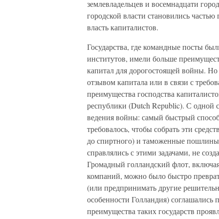
землевладельцев и восемнадцати горо
городской власти становились частью 
власть капиталистов.
Государства, где командные посты был
институтов, имели больше преимуществ
капитал для дорогостоящей войны. Но
отзывом капитала или в связи с требо
преимущества господства капиталист
республики (Dutch Republic). С одной 
ведения войны: самый быстрый способ
требовалось, чтобы собрать эти средст
до спиртного) и таможенные пошлины (
справлялись с этими задачами, не соз
Громадный голландский флот, включа
компаний, можно было быстро преврат
(или предпринимать другие решительн
особенности Голландия) соглашались п
преимущества таких государств проявл