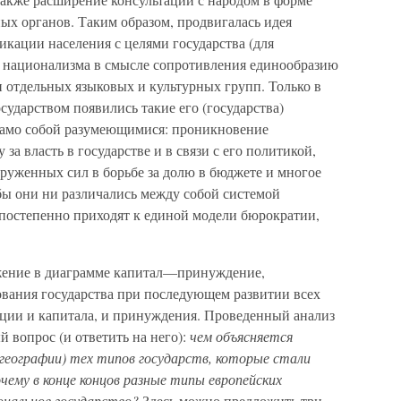
ых органов. Таким образом, продвигалась идея
кации населения с целями государства (для
 т национализма в смысле сопротивления единообразию
 отдельных языковых и культурных групп. Только в
сударством появились такие его (государства)
 само собой разумеющимися: проникновение
 за власть в государстве и в связи с его политикой,
руженных сил в борьбе за долю в бюджете и многое
 бы они ни различались между собой системой
 постепенно приходят к единой модели бюрократии,
жение в диаграмме капитал—принуждение,
вания государства при последующем развитии всех
ации и капитала, и принуждения. Проведенный анализ
 вопрос (и ответить на него):
чем объясняется
 географии) тех типов государств, которые стали
почему в конце концов разные типы европейских
ональное государство?
Здесь можно предложить три