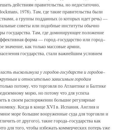
шать действиям правительства, но недостаточно,
lockmans, 1978). Там, где такие правительства были
ствами, а группы подданных (о которых идет речь) —
пальные советы или подобные институты обычно
уры государства. Там, где доминирующее положение
 эффективная форма — город–государство или город–
ое значение, как только массовые армии,
населения государства, стали важнейшим условием
ласть выскользнула у городов-государств и городов–
 крупным и относительно зависимым городам
только потому, что торговля по Атлантике и Балтике
редиземному морю, но потому что для успеха
меть в своем распоряжении большие регулярные
омику. Когда в конце XVI в. Испания, Англия и
емное море большие вооруженные суда для торговли и
личить от другого), такие города–государства как
что для того, чтобы избежать коммерческих потерь уже