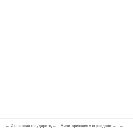
←
→
Экспансия государств, прямое правление и создание национальных государств
Милитаризация = огражданствление (переход власти от военных к гражданскому правительству)