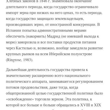
Хлебных законов в 1846 г. знаменовала окончание
длительного периода, когда государство ограничивало
импорт зерна при низких на него ценах, то есть периода,
когда государство защищало землевладельцев,
производивших зерно, от иностранной конкуренции. В
Испании попытка административными мерами
обеспечить (накормить) Мадрид (не имевший выхода к
морю) заморозила и все поставки продуктов питания
через Кастилью и, возможно, вообще замедлила развитие
крупных рынков на всем Иберийском полуострове
(Ringrose, 1983).
Дальнейшая деятельность государства привела к
значительному расширению всего национального
политического аппарата, занимавшегося регулированием
потоков продовольствия, даже тогда, когда
общепризнанной целью государственной политики было
«освобождение» торговли зерном. Эта политика, к
которой все больше и больше обращались в XVIII и XIX