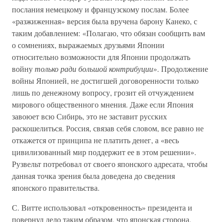
послания немецкому и французскому послам. Более
«разжиженная» версия была вручена барону Канеко, с
таким добавлением: «Полагаю, что обязан сообщить вам
о сомнениях, выражаемых друзьями Японии
относительно возможности для Японии продолжать
войну
только ради большой контрибуции
». Продолжение
войны Японией, не достигшей договоренности только
лишь по денежному вопросу, грозит ей отчуждением
мирового общественного мнения. Даже если Япония
завоюет всю Сибирь, это не заставит русских
раскошелиться. Россия, связав себя словом, все равно не
откажется от принципа не платить денег, а «весь
цивилизованный мир поддержит ее в этом решении».
Рузвельт потребовал от своего японского адресата, чтобы
данная точка зрения была доведена до сведения
японского правительства.
С. Витте использовал «откровенность» президента и
повернул дело таким образом, что японская сторона,