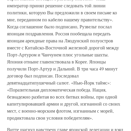
император принял решение следовать той линии
политики, которую Вы предложили в своем письме ко
мне, переданном по кабелю нашему правительству».
Когда соглашение было подписано, Рузвельт послал
японцам поздравления. Россия пообещала передать
японцам арендные права на Ляодунский полуостров
вместе с Китайско-Восточной железной дорогой между
Порт-Артуром и Чанчунем плюс угольные шахты.
Япония отныне главенствовала в Корее. Японцы
получили Порт-Артур и Дальний. В три часа 49 минут
договор был подписан. Последовал
девятнадцатипушечный салют. «Нью-Йорк таймс»:
«Поразительная дипломатическая победа. Нация,
безнадежно разбитая во всех битвах войны, при одной
капитулировавшей армии и другой, изгнанной со своих
мест, с военно-морским флотом, изгнанным с морей,
продиктовала свои условия победителям».
Витте шагнул навстречу главе японской делегации и взял