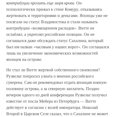
контрибуции пролить еще моря крови
. Он
психологически прижал к стене Комуру, отказываясь
жертвовать и территориями и деньгами. Японцы уже не
посягали на статус Владивостока и стали называть
контрибуции «возмещением расходов». Витте не
ослаблял, а укреплял российские позиции. Он не
соглашался даже обсуждать статус Сахалина, который
был им назван «часовым у наших ворот». Он соглашался
лишь на увеличение экономических возможностей
японцев на острове.
Не стал ли Витте жертвой собственного своеволия?
Рузвельт попросил узнать о мнении российского
суверена. Сам он рекомендовал отдать японцам южную
половину острова, а за северную заплатить. Поздно
вечером одного из дней конференции Рузвельт получил
известие от посла Мейера из Петербурга — Витте
действует в согласии с волей императора. Николай
Второй в Царском Селе сказал, что о Сахалине не может