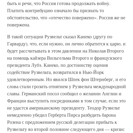
быть и речи, что Россия готова продолжать войну.
Платить контрибуцию означало бы признать то
обстоятельство, что «отечество повержено». Россия же не
повержена.
В такой ситуации Рузвельт сказал Канеко (другу по
Гарварду), что, если нужно, он лично обратится к царю, и
будет рассчитывать в этом давлении на Николая Второго
на помощь кайзера Вильгельма Второго и французского
президента Лубэ. Канеко, по достоинству оценив
содействие Рузвельта, возвратился в Нью-Йорк
удовлетворенным. Но явился Шпек фон Штернберг, и его
слова стали грозить отнятием у Рузвельта международной
славы. Германский посол сообщил о желании Англии и
Франции выступить посредниками в том случае, если это
не удастся американскому президенту. Теодор Рузвельт
немедленно убедил Герберта Пирса разбудить барона
Розена с предложением русской делегации прибыть к
Рузвельту во второй половине следующего дня — кризис