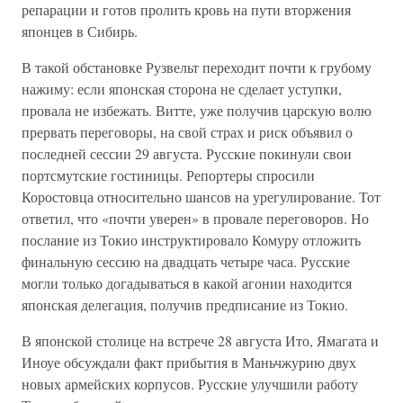
репарации и готов пролить кровь на пути вторжения
японцев в Сибирь.
В такой обстановке Рузвельт переходит почти к грубому
нажиму: если японская сторона не сделает уступки,
провала не избежать. Витте, уже получив царскую волю
прервать переговоры, на свой страх и риск объявил о
последней сессии 29 августа. Русские покинули свои
портсмутские гостиницы. Репортеры спросили
Коростовца относительно шансов на урегулирование. Тот
ответил, что «почти уверен» в провале переговоров. Но
послание из Токио инструктировало Комуру отложить
финальную сессию на двадцать четыре часа. Русские
могли только догадываться в какой агонии находится
японская делегация, получив предписание из Токио.
В японской столице на встрече 28 августа Ито, Ямагата и
Иноуе обсуждали факт прибытия в Маньчжурию двух
новых армейских корпусов. Русские улучшили работу