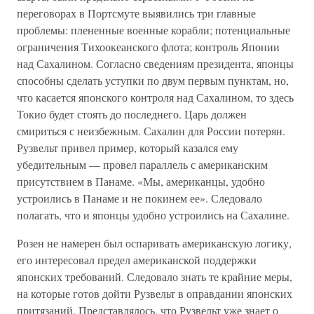
переговорах в Портсмуте выявились три главные
проблемы: плененные военные корабли; потенциальные
ограничения Тихоокеанского флота; контроль Японии
над Сахалином. Согласно сведениям президента, японцы
способны сделать уступки по двум первым пунктам, но,
что касается японского контроля над Сахалином, то здесь
Токио будет стоять до последнего. Царь должен
смириться с неизбежным. Сахалин для России потерян.
Рузвельт привел пример, который казался ему
убедительным — провел параллель с американским
присутствием в Панаме. «Мы, американцы, удобно
устроились в Панаме и не покинем ее». Следовало
полагать, что и японцы удобно устроились на Сахалине.
Розен не намерен был оспаривать американскую логику,
его интересовал предел американской поддержки
японских требований. Следовало знать те крайние меры,
на которые готов дойти Рузвельт в оправдании японских
притязаний. Представлялось, что Рузвельт уже знает о