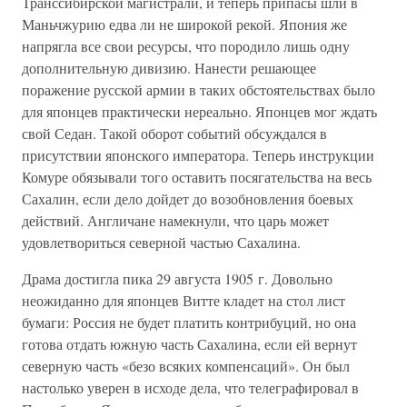
Транссибирской магистрали, и теперь припасы шли в
Маньчжурию едва ли не широкой рекой. Япония же
напрягла все свои ресурсы, что породило лишь одну
дополнительную дивизию. Нанести решающее
поражение русской армии в таких обстоятельствах было
для японцев практически нереально. Японцев мог ждать
свой Седан. Такой оборот событий обсуждался в
присутствии японского императора. Теперь инструкции
Комуре обязывали того оставить посягательства на весь
Сахалин, если дело дойдет до возобновления боевых
действий. Англичане намекнули, что царь может
удовлетвориться северной частью Сахалина.
Драма достигла пика 29 августа 1905 г. Довольно
неожиданно для японцев Витте кладет на стол лист
бумаги: Россия не будет платить контрибуций, но она
готова отдать южную часть Сахалина, если ей вернут
северную часть «безо всяких компенсаций». Он был
настолько уверен в исходе дела, что телеграфировал в