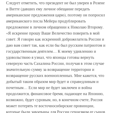
Следует отметить, что президент не был уверен в Розене
и Витте (давших ему личное обещание передать
американские предложения царю), поэтому он попросил
американского посла Мейера продублировать
предложение в личном обращении к Николаю Второму.
«Я искренне прошу Ваше Величество поверить в мой
совет. Я говорю как искренний доброжелатель России и
даю вам совет так, как если бы был русским патриотом и
государственным деятелем… К моему удивлению и
удовольствию я узнал, что японцы готовы вернуть
северную часть Сахалина России, получая в этом случае
значительную сумму за возвращение территории и
возвращение русских военнопленных. Мне кажется, что
добытый таким образом мир будет и справедливым и
почетным… Если мир не будет заключен и война
продолжится, финансовое бремя, падающее на Японию,
возможно, будет суровым, но, в конечном счете, Россия
может потерять те восточносибирские провинции,
которые были завоеваны для России героизмом ее сынов