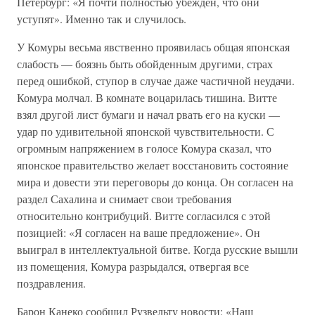
Петербург: «Я почти полностью убежден, что они
уступят». Именно так и случилось.
У Комуры весьма явственно проявилась общая японская
слабость — боязнь быть обойденным другими, страх
перед ошибкой, ступор в случае даже частичной неудачи.
Комура молчал. В комнате воцарилась тишина. Витте
взял другой лист бумаги и начал рвать его на куски —
удар по удивительной японской чувствительности. С
огромным напряжением в голосе Комура сказал, что
японское правительство желает восстановить состояние
мира и довести эти переговоры до конца. Он согласен на
раздел Сахалина и снимает свои требования
относительно контрибуций. Витте согласился с этой
позицией: «Я согласен на ваше предложение». Он
выиграл в интеллектуальной битве. Когда русские вышли
из помещения, Комура разрыдался, отвергая все
поздравления.
Барон Канеко сообщил Рузвельту новости: «Наш