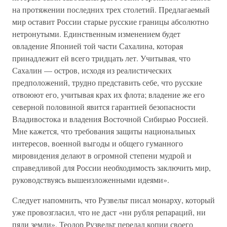
на протяжении последних трех столетий. Предлагаемый
мир оставит России старые русские границы абсолютно
нетронутыми. Единственным изменением будет
овладение Японией той части Сахалина, которая
принадлежит ей всего тридцать лет. Учитывая, что
Сахалин — остров, исходя из реалистических
предположений, трудно представить себе, что русские
отвоюют его, учитывая крах их флота; владение же его
северной половиной явится гарантией безопасности
Владивостока и владения Восточной Сибирью Россией.
Мне кажется, что требования защиты национальных
интересов, военной выгоды и общего гуманного
мировидения делают в огромной степени мудрой и
справедливой для России необходимость заключить мир,
руководствуясь вышеизложенными идеями».
Следует напомнить, что Рузвельт писал монарху, который
уже провозгласил, что не даст «ни рубля репараций, ни
пяди земли». Теодор Рузвельт передал копии своего