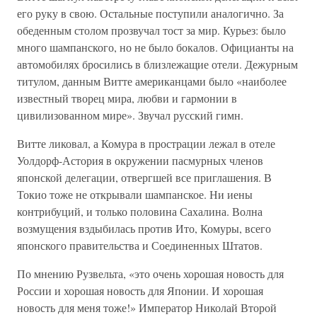
его руку в свою. Остальные поступили аналогично. За
обеденным столом прозвучал тост за мир. Курьез: было
много шампанского, но не было бокалов. Официанты на
автомобилях бросились в близлежащие отели. Дежурным
титулом, данным Витте американцами было «наиболее
известный творец мира, любви и гармонии в
цивилизованном мире». Звучал русский гимн.
Витте ликовал, а Комура в прострации лежал в отеле
Уолдорф-Астория в окружении пасмурных членов
японской делегации, отвергшей все приглашения. В
Токио тоже не открывали шампанское. Ни иены
контрибуций, и только половина Сахалина. Волна
возмущения вздыбилась против Ито, Комуры, всего
японского правительства и Соединенных Штатов.
По мнению Рузвельта, «это очень хорошая новость для
России и хорошая новость для Японии. И хорошая
новость для меня тоже!» Император Николай Второй