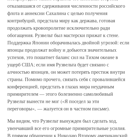
отказавшаяся от сдерживания численности российского
флота и аннексии Сахалина с целью получения
контрибуций, предстала миру как держава, готовая
продолжать кровопролитие исключительно ради
обогащения. Рузвельт был мастерски прижат к стене.
Поддержка Японии оборачивалась двойной угрозой: если
японцы продолжат войну и добьются значительных
успехов, это пошатнет баланс сил на Тихом океане в
ущерб США; если имя Рузвельта будет связано с
алчностью японцев, он может потерять престиж внутри
страны. Помимо прочего, связать себя с провалившейся
конференцией, предстать в глазах мира неудачным
примирителем — этого болезненно самолюбивый
Рузвельт вынести не мог («Я поседел за эти
переговоры», — жалуется он в частном письме).
Мы видим, что Рузвельт вынужден был сделать ход,
увенчавший все его огромные примирительные усилия.
В прямом обращении к Николаю Второму американский