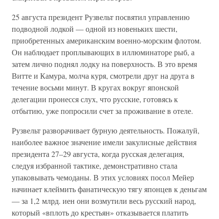
25 августа президент Рузвельт посвятил управлению
подводной лодкой — одной из новеньких шести,
приобретенных американским военно-морским флотом.
Он наблюдает проплывающих в иллюминаторе рыб, а
затем лично поднял лодку на поверхность. В это время
Витте и Камура, молча куря, смотрели друг на друга в
течение восьми минут. В кругах вокруг японской
делегации пронесся слух, что русские, готовясь к
отбытию, уже попросили счет за проживание в отеле.
Рузвельт разворачивает бурную деятельность. Пожалуй,
наиболее важное значение имели закулисные действия
президента 27–29 августа, когда русская делегация,
следуя избранной тактике, демонстративно стала
упаковывать чемоданы. В этих условиях посол Мейер
начинает клеймить фанатическую тягу японцев к деньгам
— за 1,2 млрд. иен они возмутили весь русский народ,
который «вплоть до крестьян» отказывается платить