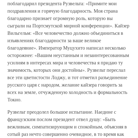
поблагодарил президента Рузвельта: «Примите мои
поздравления и горячую благодарность. Моя страна
благодарно признает огромную роль, которую вы
сыграли на Портсмутской мирной конференции». Кайзер
Вильгельм: «Все человечество должно объединиться в
изъявлениях благодарности за ваше великое
благодеяние». Император Муцухито написал несколько
осторожнее: «Вашим неустанным и незаинтересованным
усилиям в интересах мира и человечества я придаю ту
значимость, которых они достойны». Рузвельт переслал
все эти цветистости Лоджу, и тот отметил разъединение
русского царя с народом, желание кайзера говорить за
всех на земле, отчужденную холодность и формальность
Токио.
Рузвельт преодолел большое испытание. Наедине с
французским послом президент отвел душу: «Быть
вежливым, симпатизирующим и спокойным, объясняя в
сотый раз нечто совершенно очевидное, в то время как