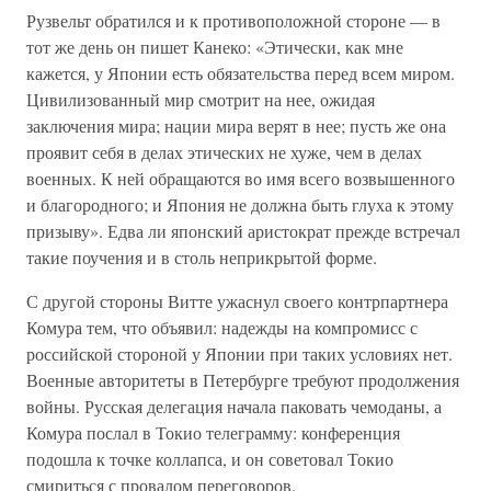
Рузвельт обратился и к противоположной стороне — в
тот же день он пишет Канеко: «Этически, как мне
кажется, у Японии есть обязательства перед всем миром.
Цивилизованный мир смотрит на нее, ожидая
заключения мира; нации мира верят в нее; пусть же она
проявит себя в делах этических не хуже, чем в делах
военных. К ней обращаются во имя всего возвышенного
и благородного; и Япония не должна быть глуха к этому
призыву». Едва ли японский аристократ прежде встречал
такие поучения и в столь неприкрытой форме.
С другой стороны Витте ужаснул своего контрпартнера
Комура тем, что объявил: надежды на компромисс с
российской стороной у Японии при таких условиях нет.
Военные авторитеты в Петербурге требуют продолжения
войны. Русская делегация начала паковать чемоданы, а
Комура послал в Токио телеграмму: конференция
подошла к точке коллапса, и он советовал Токио
смириться с провалом переговоров.