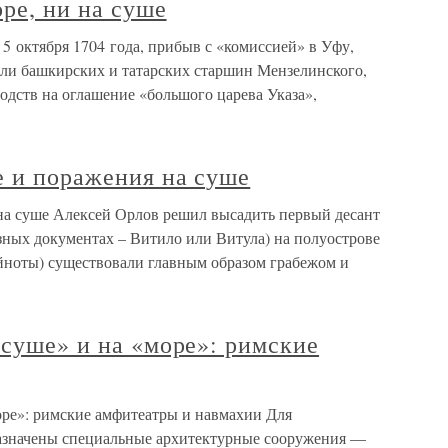
оре, ни на суше
 5 октября 1704 года, прибыв с «комиссией» в Уфу,
ли башкирских и татарских старшин Мензелинского,
одств на оглашение «большого царева Указа»,
е и поражения на суше
 на суше Алексей Орлов решил высадить первый десант
азных документах – Витило или Витула) на полуострове
йноты) существовали главным образом грабежом и
«суше» и на «море»: римские
оре»: римские амфитеатры и навмахии Для
азначены специальные архитектурные сооружения —