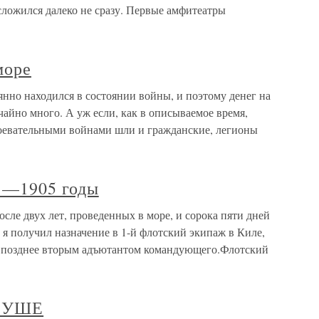
сложился далеко не сразу. Первые амфитеатры
море
оянно находился в состоянии войны, и поэтому денег на
айно много. А уж если, как в описываемое время,
воевательными войнами шли и гражданские, легионы
01—1905 годы
сле двух лет, проведенных в море, и сорока пяти дней
 я получил назначение в 1-й флотский экипаж в Киле,
, а позднее вторым адъютантом командующего.Флотский
 СУШЕ