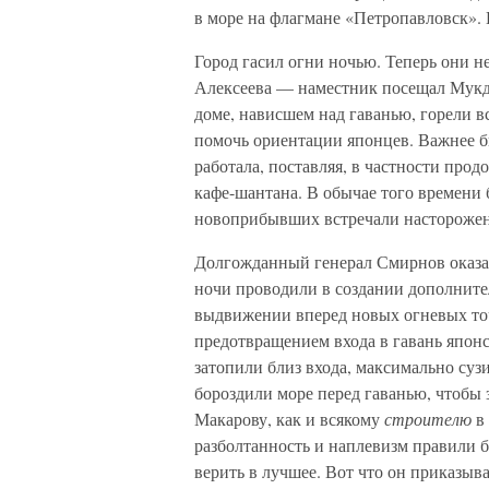
в море на флагмане «Петропавловск». 
Город гасил огни ночью. Теперь они н
Алексеева — наместник посещал Мукде
доме, нависшем над гаванью, горели вс
помочь ориентации японцев. Важнее б
работала, поставляя, в частности прод
кафе-шантана. В обычае того времени
новоприбывших встречали настороже
Долгожданный генерал Смирнов оказа
ночи проводили в создании дополните
выдвижении вперед новых огневых точ
предотвращением входа в гавань японс
затопили близ входа, максимально су
бороздили море перед гаванью, чтобы 
Макарову, как и всякому
строителю
в
разболтанность и наплевизм правили б
верить в лучшее. Вот что он приказыв