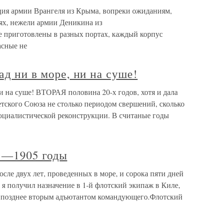
 армии Врангеля из Крыма, вопреки ожиданиям,
ях, нежели армии Деникина из
 приготовлены в разных портах, каждый корпус
асные не
ад ни в море, ни на суше!
ни на суше! ВТОРАЯ половина 20-х годов, хотя и дала
етского Союза не столько периодом свершений, сколько
оциалистической реконструкции. В считаные годы
01—1905 годы
сле двух лет, проведенных в море, и сорока пяти дней
 я получил назначение в 1-й флотский экипаж в Киле,
, а позднее вторым адъютантом командующего.Флотский