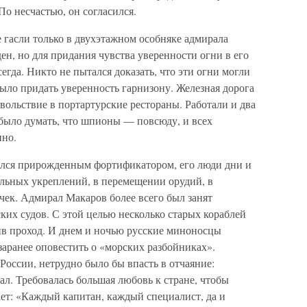
По несчастью, он согласился.
е гасли только в двухэтажном особняке адмирала
н, но для придания чувства уверенности огни в его
егда. Никто не пытался доказать, что эти огни могли
ыло придать уверенность гарнизону. Железная дорога
овольствие в портартурские рестораны. Работали и два
 было думать, что шпионы — повсюду, и всех
нно.
лся прирожденным фортификатором, его люди дни и
льных укреплений, в перемещении орудий, в
ек. Адмирал Макаров более всего был занят
ких судов. С этой целью несколько старых кораблей
зив проход. И днем и ночью русские миноносцы
заранее оповестить о «морских разбойниках».
 России, нетрудно было бы впасть в отчаяние:
ал. Требовалась большая любовь к стране, чтобы
ает: «Каждый капитан, каждый специалист, да и