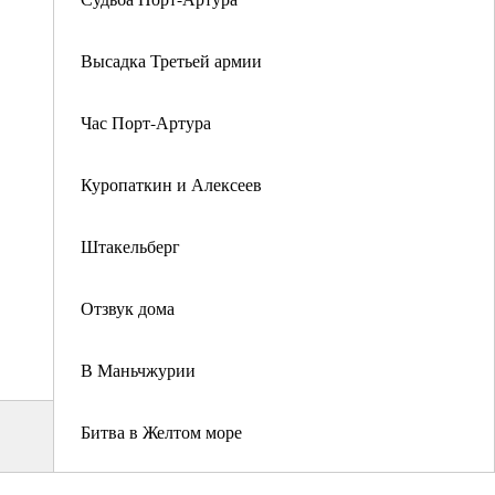
Высадка Третьей армии
Час Порт-Артура
Куропаткин и Алексеев
Штакельберг
Отзвук дома
В Маньчжурии
Битва в Желтом море
Осада Порт-Артура