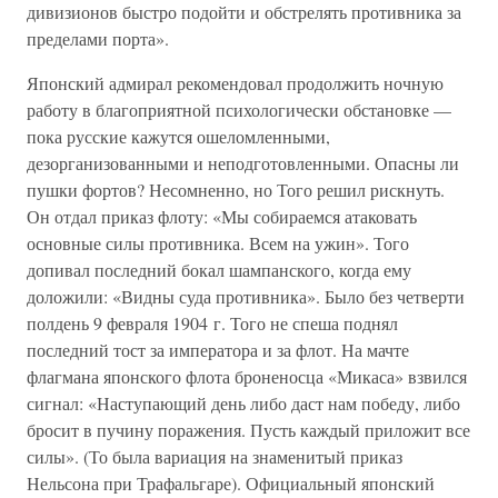
дивизионов быстро подойти и обстрелять противника за
пределами порта».
Японский адмирал рекомендовал продолжить ночную
работу в благоприятной психологически обстановке —
пока русские кажутся ошеломленными,
дезорганизованными и неподготовленными. Опасны ли
пушки фортов? Несомненно, но Того решил рискнуть.
Он отдал приказ флоту: «Мы собираемся атаковать
основные силы противника. Всем на ужин». Того
допивал последний бокал шампанского, когда ему
доложили: «Видны суда противника». Было без четверти
полдень 9 февраля 1904 г. Того не спеша поднял
последний тост за императора и за флот. На мачте
флагмана японского флота броненосца «Микаса» взвился
сигнал: «Наступающий день либо даст нам победу, либо
бросит в пучину поражения. Пусть каждый приложит все
силы». (То была вариация на знаменитый приказ
Нельсона при Трафальгаре). Официальный японский