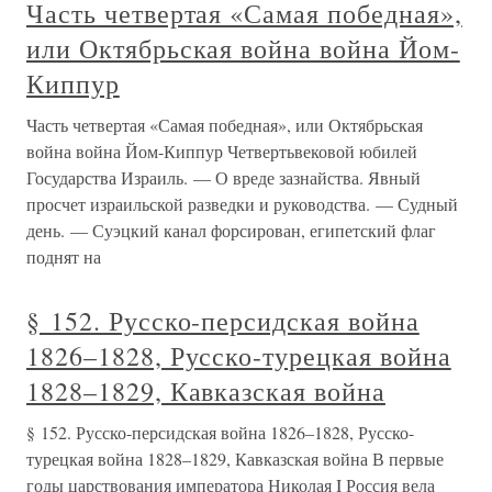
Часть четвертая «Самая победная»,
или Октябрьская война война Йом-
Киппур
Часть четвертая «Самая победная», или Октябрьская
война война Йом-Киппур Четвертьвековой юбилей
Государства Израиль. — О вреде зазнайства. Явный
просчет израильской разведки и руководства. — Судный
день. — Суэцкий канал форсирован, египетский флаг
поднят на
§ 152. Русско-персидская война
1826–1828, Русско-турецкая война
1828–1829, Кавказская война
§ 152. Русско-персидская война 1826–1828, Русско-
турецкая война 1828–1829, Кавказская война В первые
годы царствования императора Николая I Россия вела