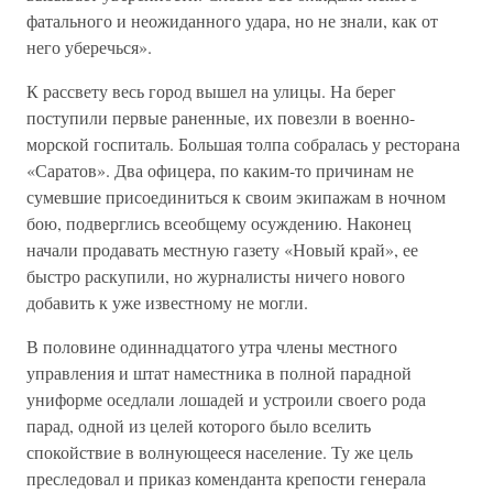
фатального и неожиданного удара, но не знали, как от
него уберечься».
К рассвету весь город вышел на улицы. На берег
поступили первые раненные, их повезли в военно-
морской госпиталь. Большая толпа собралась у ресторана
«Саратов». Два офицера, по каким-то причинам не
сумевшие присоединиться к своим экипажам в ночном
бою, подверглись всеобщему осуждению. Наконец
начали продавать местную газету «Новый край», ее
быстро раскупили, но журналисты ничего нового
добавить к уже известному не могли.
В половине одиннадцатого утра члены местного
управления и штат наместника в полной парадной
униформе оседлали лошадей и устроили своего рода
парад, одной из целей которого было вселить
спокойствие в волнующееся население. Ту же цель
преследовал и приказ коменданта крепости генерала