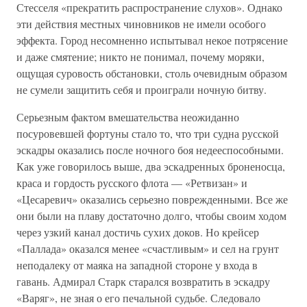
Стесселя «прекратить распространение слухов». Однако
эти действия местных чиновников не имели особого
эффекта. Город несомненно испытывал некое потрясение
и даже смятение; никто не понимал, почему моряки,
ощущая суровость обстановки, столь очевидным образом
не сумели защитить себя и проиграли ночную битву.
Серьезным фактом вмешательства неожиданно
посуровевшей фортуны стало то, что три судна русской
эскадры оказались после ночного боя недееспособными.
Как уже говорилось выше, два эскадренных броненосца,
краса и гордость русского флота — «Ретвизан» и
«Цесаревич» оказались серьезно поврежденными. Все же
они были на плаву достаточно долго, чтобы своим ходом
через узкий канал достичь сухих доков. Но крейсер
«Паллада» оказался менее «счастливым» и сел на грунт
неподалеку от маяка на западной стороне у входа в
гавань. Адмирал Старк старался возвратить в эскадру
«Варяг», не зная о его печальной судьбе. Следовало