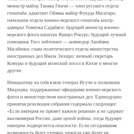
министр майор Танака Гиичи — член русского отдела
генштаба; адъютант Ойямы майор Фукуда Масатаро;
начальник отдела военно-морского генштаба контр-
адмирал Томиока Садайяси; будущий министр военно-
морского флота капитан Яширо Рокуро; будущий лучший
помощник Того лейтенант — коммодор Акийяма
Масайюки; глава политического отдела министерства
иностранных дел Ямаза Энхиро; личный секретарь
Комуры и будущий японский посол в Китае и многие
другие.
Инициативу на себя взяли генерал Игучи и полковник
Мацукава, поддержанные офицерами военно-морского
флота и министерством иностранных дел. Единодушно
принятая резолюция собрания содержала следующее:
«Если империя не примет важное решение и не сдержит
высокомерия России, даже ценой войны, тогда будущее
империи подвергнется опасности. Если сегодняшняя
возможность будет утеряна, никогда уже более не