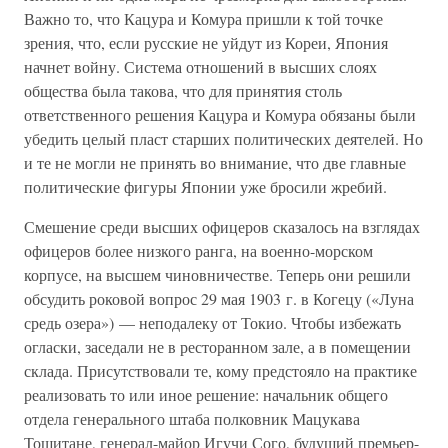
Важно то, что Кацура и Комура пришли к той точке
зрения, что, если русские не уйдут из Кореи, Япония
начнет войну. Система отношений в высших слоях
общества была такова, что для принятия столь
ответственного решения Кацура и Комура обязаны были
убедить целый пласт старших политических деятелей. Но
и те не могли не принять во внимание, что две главные
политические фигуры Японии уже бросили жребий.
Смешение среди высших офицеров сказалось на взглядах
офицеров более низкого ранга, на военно-морском
корпусе, на высшем чиновничестве. Теперь они решили
обсудить роковой вопрос 29 мая 1903 г. в Когецу («Луна
средь озера») — неподалеку от Токио. Чтобы избежать
огласки, заседали не в ресторанном зале, а в помещении
склада. Присутствовали те, кому предстояло на практике
реализовать то или иное решение: начальник общего
отдела генерального штаба полковник Мацукава
Тошитане, генерал-майор Игучи Сого, будущий премьер-