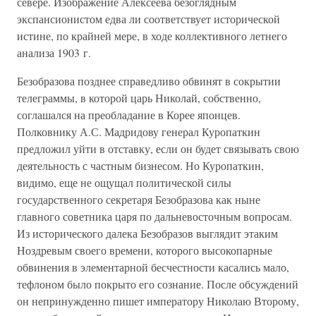
севере. Изображение Алексеева безоглядным
экспансионистом едва ли соответствует исторической
истине, по крайней мере, в ходе коллективного летнего
анализа 1903 г.
Безобразова позднее справедливо обвинят в сокрытии
телеграммы, в которой царь Николай, собственно,
соглашался на преобладание в Корее японцев.
Полковнику А.С. Мадридову генерал Куропаткин
предложил уйти в отставку, если он будет связывать свою
деятельность с частным бизнесом. Но Куропаткин,
видимо, еще не ощущал политической силы
государственного секретаря Безобразова как ныне
главного советника царя по дальневосточным вопросам.
Из исторического далека Безобразов выглядит этаким
Ноздревым своего времени, которого высокопарные
обвинения в элементарной бесчестности касались мало,
тефлоном было покрыто его сознание. После обсуждений
он непринужденно пишет императору Николаю Второму,