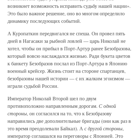
возникнет возможность исправить судьбу нашей нации».
Это было важное решение, оно во многом определило
динамику последующих событий.
А Куропаткин передвигался не спеша. Он провел пять
дней в Нагасаки за рыбной ловлей — царь Николай не
хотел, чтобы он прибыл в Порт-Артур ранее Безобразова,
который вовсю наслаждался жизнью. Ради букета цветов
к банкету Безобразов послал из Порт-Артура в Японию
военный крейсер. Жизнь стоит на стороне спартанцев,
безобразовы нашей истории — с их жалким эгоизмом —
играли судьбой России.
Император Николай Второй шел по двум
противоположно направленным дорогам.
С одной
стороны
, он согласился на то, что к Безобразову
направились две дополнительные бригады (они как раз в
это время преодолевали Байкал). А
с другой стороны
,
император соглашался на переговоры с Японией. Это