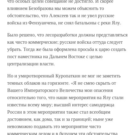
что особых целей совещание не достигло. И скорее
влиянием Безобразова мы можем объяснить то
обстоятельство, что Алексеев так и не увел русские
войска из Фенхуанчена, не снял батальоны с реки Ялу.
Было решено, что лесоразработки должны представляться
как чисто коммерческие; русские войска оттуда следует
убрать. Тогда же была оформлена просьба к царю создать
пост наместника на Дальнем Востоке с целью
централизации власти.
Но и умиротворенный Куропаткин не мог не заметить
темных облаков на горизонте. «Я не смею скрыть от
Вашего Императорского Величества мои опасения
относительно того, что наши мероприятия на Ялу стали
известны всему миру; высший интерес самодержца
России в этом мероприятии также стал всеобщим
достоянием, как дома, так и за границей; ныне уже
невозможно подавать это мероприятие чисто
коммерческим делом и в будущем эти обстоятельства