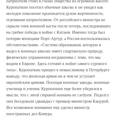
патриотизм стоял в глазах общества на огромной высоте.
Куропаткин посетил обычные школы и он увидел как
молодое поколение проникается духом жертвенности,
огромным патриотизмом. От российского министра не
скрыли гнев военной касты после потерь, последовавших
на гребне победы в войне с Китаем. Именно тогда был
потерян японцами Порт-Артур, а Россия воспользовалась
обстоятельствами. «Система образования, которую я
видел в военных школах имеет спартанскую природу,
физические упражнения несравнимы с теми, что мы
видим в Европе. Здесь готовят к войне самого сурового
типа». Куропаткин пришел к немыслимому в Петербурге
выводу, что японская армия ни в чем не уступает
европейским армиям. Посещая военные заводы, военные
училища и учения, Куропаткин еще более убедился в
мысли, что
с этой страной воевать не следует.
Подолгу
они беседовали (дважды) с премьер-министром Кацурой.
Все возможное внимание ему уделил министр
иностранных дел Комура.