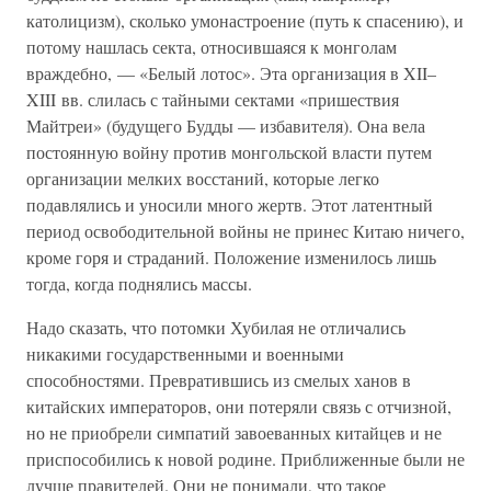
католицизм), сколько умонастроение (путь к спасению), и
потому нашлась секта, относившаяся к монголам
враждебно, — «Белый лотос». Эта организация в XII–
XIII вв. слилась с тайными сектами «пришествия
Майтреи» (будущего Будды — избавителя). Она вела
постоянную войну против монгольской власти путем
организации мелких восстаний, которые легко
подавлялись и уносили много жертв. Этот латентный
период освободительной войны не принес Китаю ничего,
кроме горя и страданий. Положение изменилось лишь
тогда, когда поднялись массы.
Надо сказать, что потомки Хубилая не отличались
никакими государственными и военными
способностями. Превратившись из смелых ханов в
китайских императоров, они потеряли связь с отчизной,
но не приобрели симпатий завоеванных китайцев и не
приспособились к новой родине. Приближенные были не
лучше правителей. Они не понимали, что такое