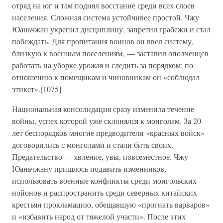
отряд на юг и там поднял восстание среди всех слоев
населения. Сложная система устойчивее простой. Чжу
Юаньчжан укрепил дисциплину, запретил грабежи и стал
побеждать. Для пропитания воинов он ввел систему,
близкую к военным поселениям, — заставил ополченцев
работать на уборке урожая и следить за порядком; по
отношению к помещикам и чиновникам он «соблюдал
этикет».[1075]
Национальная консолидация сразу изменила течение
войны, успех которой уже склонялся к монголам. За 20
лет беспорядков многие предводители «красных войск»
договорились с монголами и стали бить своих.
Предательство — явление, увы, повсеместное. Чжу
Юаньчжану пришлось подавить изменников,
использовать военные конфликты среди монгольских
нойонов и распространить среди северных китайских
крестьян прокламацию, обещавшую «прогнать варваров»
и «избавить народ от тяжелой участи». После этих