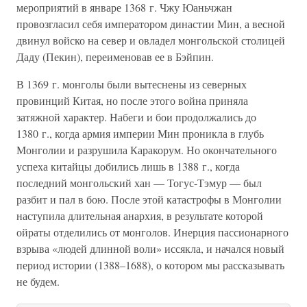
мероприятий в январе 1368 г. Чжу Юаньчжан
провозгласил себя императором династии Мин, а весной
двинул войско на север и овладел монгольской столицей
Даду (Пекин), переименовав ее в Бэйпин.
В 1369 г. монголы были вытеснены из северных
провинций Китая, но после этого война приняла
затяжной характер. Набеги и бои продолжались до
1380 г., когда армия империи Мин проникла в глубь
Монголии и разрушила Каракорум. Но окончательного
успеха китайцы добились лишь в 1388 г., когда
последний монгольский хан — Тогус-Тэмур — был
разбит и пал в бою. После этой катастрофы в Монголии
наступила длительная анархия, в результате которой
ойраты отделились от монголов. Инерция пассионарного
взрыва «людей длинной воли» иссякла, и начался новый
период истории (1388–1688), о котором мы рассказывать
не будем.