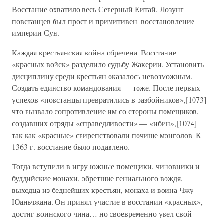
Восстание охватило весь Северный Китай. Лозунг
повстанцев был прост и примитивен: восстановление
империи Сун.
Каждая крестьянская война обречена. Восстание
«красных войск» разделило судьбу Жакерии. Установить
дисциплину среди крестьян оказалось невозможным.
Создать единство командования — тоже. После первых
успехов «повстанцы превратились в разбойников»,[1073]
что вызвало сопротивление им со стороны помещиков,
создавших отряды «справедливости» — «ибин»,[1074]
так как «красные» свирепствовали почище монголов. К
1363 г. восстание было подавлено.
Тогда вступили в игру южные помещики, чиновники и
буддийские монахи, обретшие гениального вождя,
выходца из беднейших крестьян, монаха и воина Чжу
Юаньчжана. Он принял участие в восстании «красных»,
достиг воинского чина… но своевременно увел свой