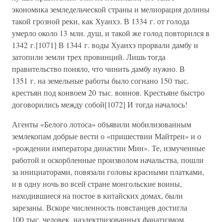
экономика земледельческой страны и мелиорация долины
такой грозной реки, как Хуанхэ. В 1334 г. от голода
умерло около 13 млн. душ, и такой же голод повторился в
1342 г.[1071] В 1344 г. воды Хуанхэ прорвали дамбу и
затопили земли трех провинций. Лишь тогда
правительство поняло, что чинить дамбу нужно. В
1351 г. на земельные работы было согнано 150 тыс.
крестьян под конвоем 20 тыс. воинов. Крестьяне быстро
договорились между собой[1072] И тогда началось!
Агенты «Белого лотоса» объявили мобилизованным
землекопам добрые вести о «пришествии Майтреи» и о
«рождении императора династии Мин». Те, измученные
работой и оскорбленные произволом начальства, пошли
за инициаторами, повязали головы красными платками,
и в одну ночь во всей стране монгольские воины,
находившиеся на постое в китайских домах, были
зарезаны. Вскоре численность повстанцев достигла
100 тыс. человек, наэлектризованных фанатизмом.