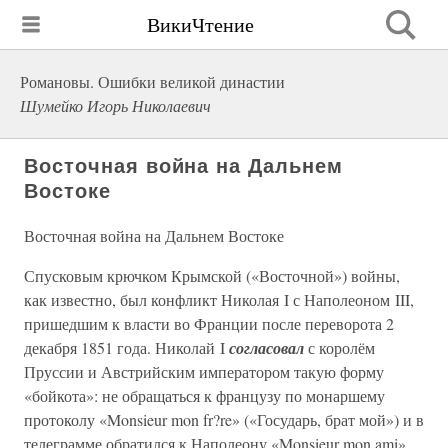
ВикиЧтение
Романовы. Ошибки великой династии
Шумейко Игорь Николаевич
Восточная война на Дальнем
Востоке
Восточная война на Дальнем Востоке
Спусковым крючком Крымской («Восточной») войны,
как известно, был конфликт Николая I с Наполеоном III,
пришедшим к власти во Франции после переворота 2
декабря 1851 года. Николай I
согласовал
с королём
Пруссии и Австрийским императором такую форму
«бойкота»: не обращаться к французу по монаршему
протоколу «Monsieur mon fr?re» («Государь, брат мой») и в
телеграмме обратился к Наполеону «Monsieur mon ami»