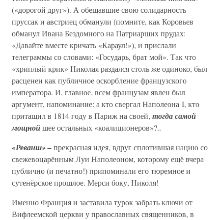
(«дорогой друг»). А обещавшие свою солидарность
пруссак и австриец обманули (помните, как Коровьев
обманул Ивана Бездомного на Патриарших прудах:
«Давайте вместе кричать «Караул!»), и прислали
телеграммы со словами: «Государь, брат мой». Так что
«хриплый крик» Николая раздался столь же одиноко, был
расценен как публичное оскорбление французского
императора. И, главное, всем французам явлен был
аргумент, напоминание: а кто свергал Наполеона I, кто
притащил в 1814 году в Париж на своей,
тогда самой
мощной
шее остальных «коалиционеров»?..
«Реванш» –
прекрасная идея, вдруг сплотившая нацию со
свежевоцарённым Луи Наполеоном, которому ещё вчера
публично (и печатно!) припоминали его тюремное и
сутенёрское прошлое. Мерси боку, Николя!
Именно Франция и заставила турок забрать ключи от
Вифлеемской церкви у православных священников, в