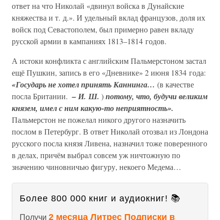
ответ на что Николай «двинул войска в Дунайские
княжества и т. д.». И удельный вклад французов, доля их
войск под Севастополем, был примерно равен вкладу
русской армии в кампаниях 1813–1814 годов.
А истоки конфликта с английским Пальмерстоном застал
ещё Пушкин, запись в его «Дневнике» 2 июня 1834 года:
«Государь не хотел принять Каннинга…
(в качестве
посла Британии.
– И. Ш.
)
потому, что, будучи великим
князем, имел с ним какую-то неприятность».
Пальмерстон не пожелал никого другого назначить
послом в Петербург. В ответ Николай отозвал из Лондона
русского посла князя Ливена, назначил тоже поверенного
в делах, причём выбрал совсем уж ничтожную по
значению чиновничью фигуру, некоего Медема…
Более 800 000 книг и аудиокниг! 📚
2 месяца Литрес Подписки в
Получи