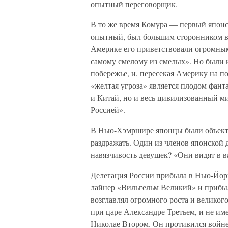
опытный переговорщик.
В то же время Комура — первый японс
опытный, был большим сторонником во
Америке его приветствовали огромны
самому смелому из смелых». Но были 
побережье, и, пересекая Америку на п
«желтая угроза» является плодом фант
и Китай, но и весь цивилизованный м
Россией».
В Нью-Хэмршире японцы были объекто
раздражать. Один из членов японской 
навязчивость девушек? «Они видят в в
Делегация России прибыла в Нью-Йорк
лайнер «Вильгельм Великий» и прибыл
возглавлял огромного роста и велико
при царе Александре Третьем, и не и
Николае Втором. Он противился войне 