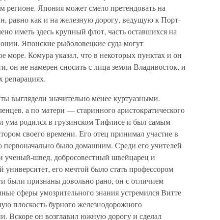
 регионе. Япония может смело претендовать на
н, равно как и на железную дорогу, ведущую к Порт-
ено иметь здесь крупный флот, часть оставшихся на
понии. Японские рыболовецкие суда могут
ое море. Комура указал, что в некоторых пунктах и он
ти, он не намерен сносить с лица земли Владивосток, и
х репарациях.
ты выглядели значительно менее куртуазными.
ленцев, а по матери — старинного аристократического
а и ума родился в грузинском Тифлисе и был самым
ором своего времени. Его отец принимал участие в
о первоначально было домашним. Среди его учителей
и ученый-швед, добросовестный швейцарец и
 университет, его мечтой было стать профессором
ти были признаны довольно рано, он с отличием
енные сферы умозрительного знания устремился Витте
тную плоскость бурного железнодорожного
и. Вскоре он возглавил южную дорогу и сделал