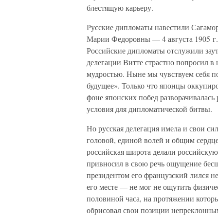
блестящую карьеру.
Русские дипломаты навестили Сагамо
Марии Федоровны — 4 августа 1905 г. 
Российские дипломаты отслужили заут
делегации Витте страстно попросил в 
мудростью. Ныне мы чувствуем себя по
будущее». Только что японцы оккупиро
фоне японских побед разворачивалась 
условия для дипломатической битвы.
Но русская делегация имела и свои си
головой, единой волей и общим сердц
российская широта делали российскую
привносил в свою речь ощущение бе
президентом его французский лился н
его месте — не мог не ощутить физиче
половиной часа, на протяжении которы
обрисовал свои позиции непреклонны