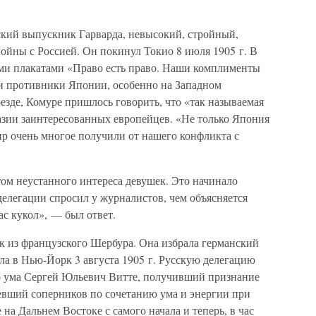
кий выпускник Гарварда, невысокий, стройный,
йны с Россией. Он покинул Токио 8 июля 1905 г. В
ми плакатами «Право есть право. Наши комплименты
и противники Японии, особенно на Западном
оезде, Комуре пришлось говорить, что «так называемая
азии заинтересованных европейцев. «Не только Япония
ир очень многое получили от нашего конфликта с
м неустанного интереса девушек. Это начинало
делегации спросил у журналистов, чем объясняется
ас кукол», — был ответ.
 из французского Шербура. Она избрала германский
а в Нью-Йорк 3 августа 1905 г. Русскую делегацию
го ума Сергей Юльевич Витте, получивший признание
мевший соперников по сочетанию ума и энергии при
на Дальнем Востоке с самого начала и теперь, в час