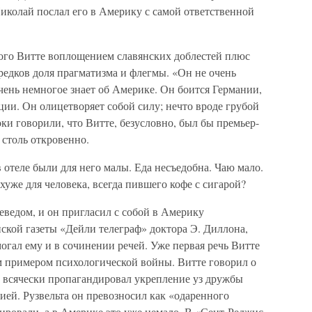
Николай послал его в Америку с самой ответственной
ого Витте воплощением славянских доблестей плюс
редков доля прагматизма и флегмы. «Он не очень
очень немногое знает об Америке. Он боится Германии,
ции. Он олицетворяет собой силу; нечто вроде грубой
ки говорили, что Витте, безусловно, был бы премьер-
 столь откровенно.
отеле были для него малы. Еда несъедобна. Чаю мало.
уже для человека, всегда пившего кофе с сигарой?
еведом, и он пригласил с собой в Америку
ской газеты «Дейли телеграф» доктора Э. Диллона,
могал ему и в сочинении речей. Уже первая речь Витте
 примером психологической войны. Витте говорил о
н всячески пропагандировал укрепление уз дружбы
й. Рузвельта он превозносил как «одаренного
ировали, а в Америке это уже немало. В «Сент-Реджис