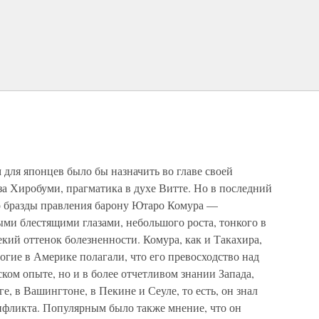
 для японцев было бы назначить во главе своей
а Хиробуми, прагматика в духе Витте. Но в последний
о бразды правления барону Ютаро Комура —
ными блестящими глазами, небольшого роста, тонкого в
екий оттенок болезненности. Комура, как и Такахира,
гие в Америке полагали, что его превосходство над
ском опыте, но и в более отчетливом знании Запада,
, в Вашингтоне, в Пекине и Сеуле, то есть, он знал
фликта. Популярным было также мнение, что он