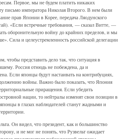
есам. Первое, мы не будем платить никаких
ту письмо императора Николая Второго. В нем были
ание прав Японии в Корее, передача Ляодунского
итай). «Если встречные требования, — сказал Витте, —
ать оборонительную войну до крайних пределов, и мы
ше». Сила и целеустремленность российской делегации
м, чтобы представить дело так, что ситуация в
шему. Россия отнюдь не побеждена, да и
на. Если японцы будут настаивать на контрибуциях,
родолжению войны. Важно было показать, что Япония
территориальные приращения. Если убедить
стровной нации, то нейтралы изменят свои позиции в
 японцы в глазах наблюдателей станут жадными и
территории.
льта. Он видел, что президент, как и большинство
орону, и не мог не понять, что Рузвельт ожидает
оворах представителя побеждающей стороны —