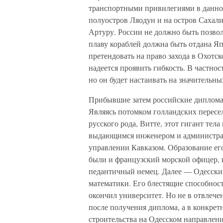
транспортными привилегиями в данном
полуостров Ляодун и на остров Сахали
Артуру. России не должно быть позвол
плаву кораблей должна быть отдана Я
претендовать на право захода в Охотск
надеется проявить гибкость. В частнос
но он будет настаивать на значительны
Прибывшие затем российские диплома
Являясь потомком голландских пересе
русского рода, Витте, этот гигант тел
выдающимся инженером и администрат
управлении Кавказом. Образование ег
были и французский морской офицер, 
педантичный немец. Далее — Одесский
математики. Его блестящие способнос
окончил университет. Но не в отвлеч
после получения диплома, а в конкре
строительства на Одесском направлени