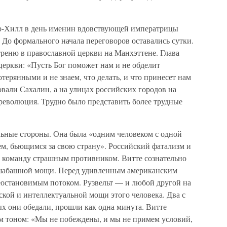
р-Хилл в день именин вдовствующей императрицы
До формального начала переговоров оставались сутки.
реню в православной церкви на Манхэттене. Глава
церкви: «Пусть Бог поможет нам и не обделит
терянными и не знаем, что делать, и что принесет нам
вали Сахалин, а на улицах российских городов на
революция. Трудно было представить более трудные
льные стороны. Она была «одним человеком с одной
ем, бьющимся за свою страну». Российский фатализм и
 команду страшным противником. Витте сознательно
сшабашной мощи. Перед удивленным американским
еостановимым потоком. Рузвельт — и любой другой на
ской и интеллектуальной мощи этого человека. Два с
х они обедали, прошли как одна минута. Витте
м тоном: «Мы не побеждены, и мы не примем условий,