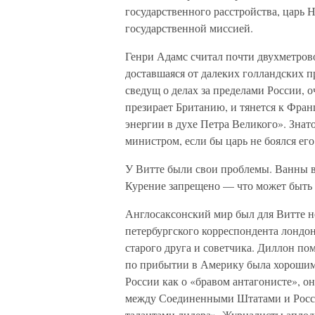
государственного расстройства, царь 
государственной миссией.
Генри Адамс считал почти двухметров
доставшаяся от далеких голландских п
сведущ о делах за пределами России, 
презирает Британию, и тянется к Фран
энергии в духе Петра Великого». Знато
министром, если бы царь не боялся его
У Витте были свои проблемы. Ванны в 
Курение запрещено — что может быть х
Англосаксонский мир был для Витте н
петербургского корреспондента лондон
старого друга и советчика. Диллон по
по прибытии в Америку была хорошим
России как о «бравом антагонисте», о
между Соединенными Штатами и Россие
талантами лидера». Журналисты аплод