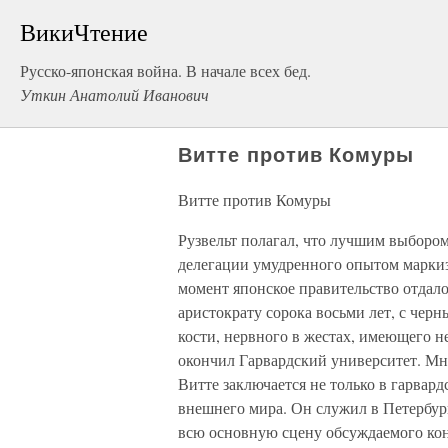
ВикиЧтение
Русско-японская война. В начале всех бед.
Уткин Анатолий Иванович
Витте против Комуры
Витте против Комуры
Рузвельт полагал, что лучшим выбором
делегации умудренного опытом маркиз
момент японское правительство отдал
аристократу сорока восьми лет, с чер
кости, нервного в жестах, имеющего н
окончил Гарвардский университет. Мно
Витте заключается не только в гарвард
внешнего мира. Он служил в Петербурге
всю основную сцену обсуждаемого кон