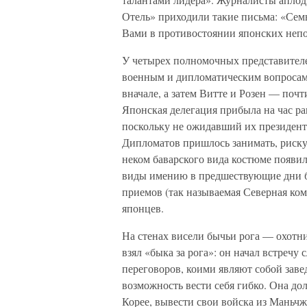
Отель» приходили такие письма: «Сем
Вами в противостоянии японских неп
У четырех полномочных представител
военным и дипломатическим вопросам.
вначале, а затем Витте и Розен — поч
Японская делегация прибыла на час ра
поскольку не ожидавший их президент 
Дипломатов пришлось занимать, рискуя
неком баварского вида костюме появи
виды имению в предшествующие дни б
приемов (так называемая Северная ком
японцев.
На стенах висели бычьи рога — охотнич
взял «быка за рога»: он начал встречу
переговоров, коими являют собой зав
возможность вести себя гибко. Она д
Корее, вывести свои войска из Маньч