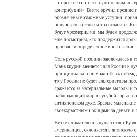
которые не соответствуют нашим интер
контрибуций». Витте вручил президен
обозначены возможные уступки: призн
полуострова (если на то согласится К
будут чрезмерными, мы будем продолж
еще посмотрим, кто продержится доль
произвели определенное впечатление.
Соль русской позиции заключалась в то
Маньчжурии меняется для России к луч
принципиально не может быть побежде
то у России не будет альтернативы п
сражается за материальные выгоды и 
наблюдающий мир в сугубой корысти о
антияпонском духе. Бравые маленькие
своекорыстными бойцами за деньги и 
Витте внимательно слушал ответ Рузве
американцев, склоняется в японскую ст
доминирования на предстоящих перег