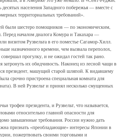
ь десятых населения Западного побережья — вместе с
омерных территориальных требований».
ей были шестеро помощников — по экономическим,
 Перед началом диалога Комура и Такахара —
тили визитом Рузвельта в его поместье Сагамор-Хилл.
ньше назначенного времени, чем вызвала переполох,
совершал прогулку, и не ожидал гостей так рано.
 затронуть их обидчивость. Наконец из лесной чащи в
лся президент, машущий старой шляпой. К видавшему
ыла срочно пристроена специальная комната для
ната). В ней Рузвельт и принял несколько смущенных
ьи трофеи президента, и Рузвельт, что называется,
 словами относительно главной опасности для
едомо завышенные требования. России нужно дать
олжна признать «преобладающие» интересы Японии в
журии, пожертвовать своими торговыми и