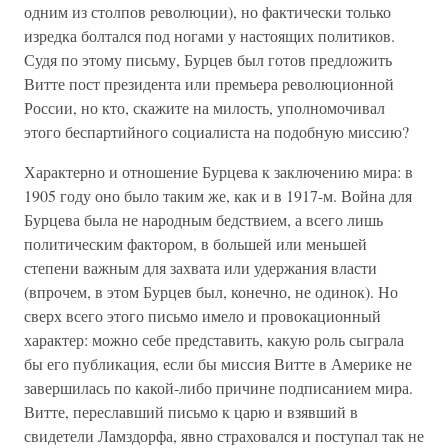
одним из столпов революции), но фактически только
изредка болтался под ногами у настоящих политиков.
Судя по этому письму, Бурцев был готов предложить
Витте пост президента или премьера революционной
России, но кто, скажите на милость, уполномочивал
этого беспартийного социалиста на подобную миссию?
Характерно и отношение Бурцева к заключению мира: в
1905 году оно было таким же, как и в 1917-м. Война для
Бурцева была не народным бедствием, а всего лишь
политическим фактором, в большей или меньшей
степени важным для захвата или удержания власти
(впрочем, в этом Бурцев был, конечно, не одинок). Но
сверх всего этого письмо имело и провокационный
характер: можно себе представить, какую роль сыграла
бы его публикация, если бы миссия Витте в Америке не
завершилась по какой-либо причине подписанием мира.
Витте, переславший письмо к царю и взявший в
свидетели Ламздорфа, явно страховался и поступал так не