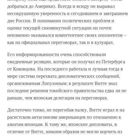
добраться до Америки). Всегда и всюду он выражал
несокрушимую уверенность в сегодняшнем и завтрашнем
дне России. В понимании политических проблем и
оценке текущей сиюминутной ситуации он почти
неизменно оказывался компетентнее своих оппонентов –
как на официальных переговорах, так и в кулуарах.
Его информированности очень способствовали
ежедневные реляции, которые он получал из Петербурга
от Коковцова. На последнего работала и лучшая тогда в
мире система перехвата дипломатических сообщений,
организованная Лопухиным; в результате Витте знал
последние решения токийского правительства едва ли не
раньше, чем японская делегация на переговорах.
Достаточно тонко, не перегибая палку, Витте играл и на
расистском антагонизме американцев по отношению к
азиатам-японцам. К тому же, японские дипломаты, в
отличие от Витте, никоим образом не могли корчить из