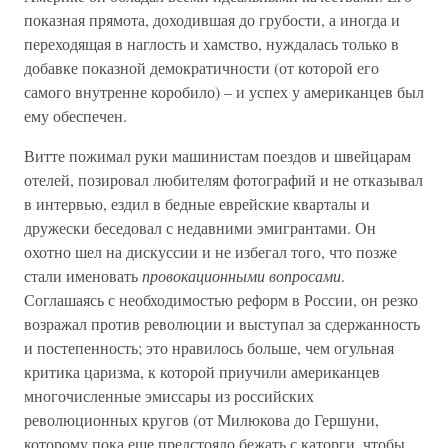
показная прямота, доходившая до грубости, а иногда и
переходящая в наглость и хамство, нуждалась только в
добавке показной демократичности (от которой его
самого внутренне коробило) – и успех у американцев был
ему обеспечен.
Витте пожимал руки машинистам поездов и швейцарам
отелей, позировал любителям фотографий и не отказывал
в интервью, ездил в бедные еврейские кварталы и
дружески беседовал с недавними эмигрантами. Он
охотно шел на дискуссии и не избегал того, что позже
стали именовать
провокационными вопросами
.
Соглашаясь с необходимостью реформ в России, он резко
возражал против революции и выступал за сдержанность
и постепенность; это нравилось больше, чем огульная
критика царизма, к которой приучили американцев
многочисленные эмиссары из российских
революционных кругов (от Милюкова до Гершуни,
которому пока еще предстояло бежать с каторги, чтобы