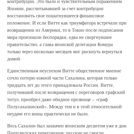
контрибуции. Это было и чувствительным поражением
Японии, рассчитывавшей за счет контрибуции
восстановить свое пошатнувшееся финансовое
положение. И если Витте как триумфатора встречали при
возвращении из Америки, то в Токио после подписания
мира произошли беспорядки, едва не свергнувшие
правительство, а глава японской делегации Комура
только через несколько месяцев мог рискнуть вернуться
домой.
Единственным неуспехом Витте общественное мнение
сочло потерю южной части Сахалина, которая только
тридцать лет до этого принадлежала России. Витте,
получивший после возвращения с переговоров графский
титул, приобрел даже обидное прозвище – «граф
Полусахалинский». Между тем и в этой относительной
неудаче его вины практически не было.
Весь Сахалин был захвачен японским десантом уже в дни
Портсмутских переговоров; русские не смогли