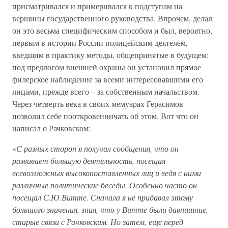
присматривался и примеривался к подступам на
вершины государственного руководства. Впрочем, делал
он это весьма специфическим способом и был, вероятно,
первым в истории России полицейским деятелем,
введшим в практику методы, общепринятые в будущем:
под предлогом внешней охраны он установил прямое
филерское наблюдение за всеми интересовавшими его
лицами, прежде всего – за собственным начальством.
Через четверть века в своих мемуарах Герасимов
позволил себе пооткровенничать об этом. Вот что он
написал о Рачковском:
«
С разных сторон я получал сообщения, что он
развивает большую деятельность, посещая
всевозможных высокопоставленных лиц и ведя с ними
различные политические беседы. Особенно часто он
посещал С.Ю.Витте. Сначала я не придавал этому
большого значения, зная, что у Витте были давнишние,
старые связи с Рачковским. Но затем, еще перед