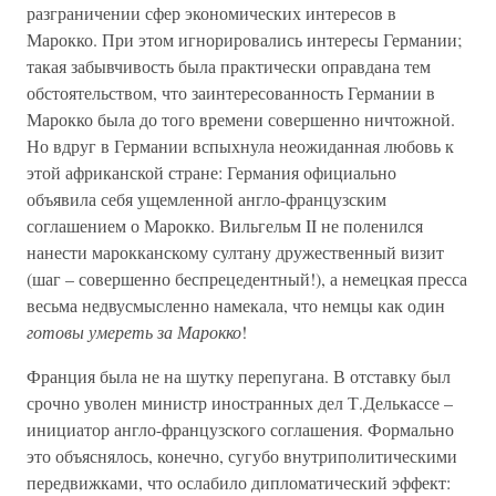
разграничении сфер экономических интересов в
Марокко. При этом игнорировались интересы Германии;
такая забывчивость была практически оправдана тем
обстоятельством, что заинтересованность Германии в
Марокко была до того времени совершенно ничтожной.
Но вдруг в Германии вспыхнула неожиданная любовь к
этой африканской стране: Германия официально
объявила себя ущемленной англо-французским
соглашением о Марокко. Вильгельм II не поленился
нанести марокканскому султану дружественный визит
(шаг – совершенно беспрецедентный!), а немецкая пресса
весьма недвусмысленно намекала, что немцы как один
готовы умереть за Марокко
!
Франция была не на шутку перепугана. В отставку был
срочно уволен министр иностранных дел Т.Делькассе –
инициатор англо-французского соглашения. Формально
это объяснялось, конечно, сугубо внутриполитическими
передвижками, что ослабило дипломатический эффект: