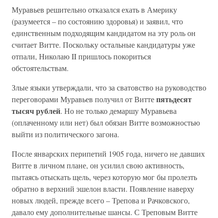
Муравьев решительно отказался ехать в Америку
(разумеется – по состоянию здоровья) и заявил, что
единственным подходящим кандидатом на эту роль он
считает Витте. Поскольку остальные кандидатуры уже
отпали, Николаю II пришлось покориться
обстоятельствам.
Злые языки утверждали, что за сватовство на руководство
пятьдесят
переговорами Муравьев получил от Витте
тысяч рублей
. Но не только демаршу Муравьева
(оплаченному или нет) был обязан Витте возможностью
выйти из политического загона.
После январских перипетий 1905 года, ничего не давших
Витте в личном плане, он усилил свою активность,
пытаясь отыскать щель, через которую мог бы пролезть
обратно в верхний эшелон власти. Появление наверху
новых людей, прежде всего – Трепова и Рачковского,
давало ему дополнительные шансы. С Треповым Витте