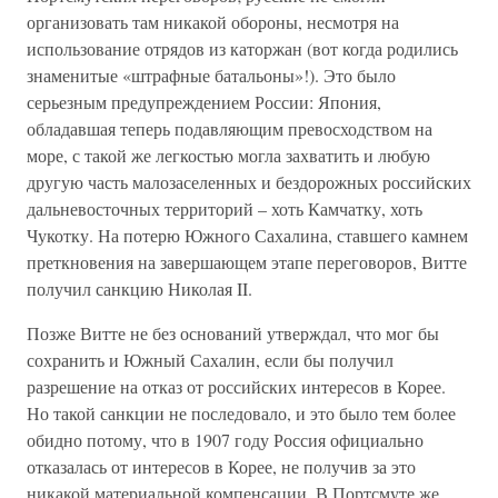
организовать там никакой обороны, несмотря на
использование отрядов из каторжан (вот когда родились
знаменитые «штрафные батальоны»!). Это было
серьезным предупреждением России: Япония,
обладавшая теперь подавляющим превосходством на
море, с такой же легкостью могла захватить и любую
другую часть малозаселенных и бездорожных российских
дальневосточных территорий – хоть Камчатку, хоть
Чукотку. На потерю Южного Сахалина, ставшего камнем
преткновения на завершающем этапе переговоров, Витте
получил санкцию Николая II.
Позже Витте не без оснований утверждал, что мог бы
сохранить и Южный Сахалин, если бы получил
разрешение на отказ от российских интересов в Корее.
Но такой санкции не последовало, и это было тем более
обидно потому, что в 1907 году Россия официально
отказалась от интересов в Корее, не получив за это
никакой материальной компенсации. В Портсмуте же