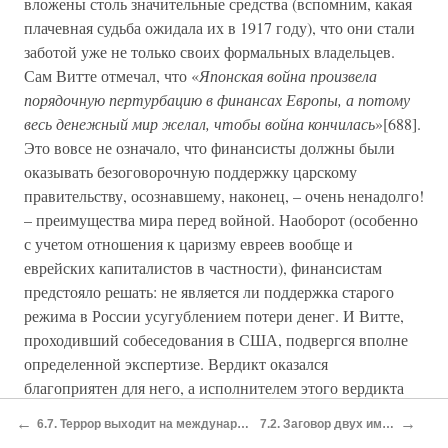
вложены столь значительные средства (вспомним, какая
плачевная судьба ожидала их в 1917 году), что они стали
заботой уже не только своих формальных владельцев.
Сам Витте отмечал, что «
Японская война произвела
порядочную пертурбацию в финансах Европы, а потому
весь денежный мир желал, чтобы война кончилась
»[688].
Это вовсе не означало, что финансисты должны были
оказывать безоговорочную поддержку царскому
правительству, осознавшему, наконец, – очень ненадолго!
– преимущества мира перед войной. Наоборот (особенно
с учетом отношения к царизму евреев вообще и
еврейских капиталистов в частности), финансистам
предстояло решать: не является ли поддержка старого
режима в России усугублением потери денег. И Витте,
проходивший собеседования в США, подвергся вполне
определенной экспертизе. Вердикт оказался
благоприятен для него, а исполнителем этого вердикта
стал президент Рузвельт.
←
→
6.7. Террор выходит на международный уровень.
7.2. Заговор двух императоров.