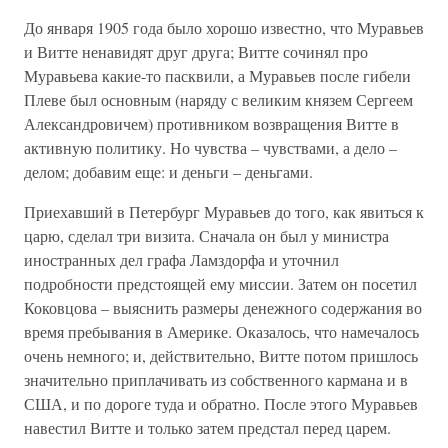
До января 1905 года было хорошо известно, что Муравьев
и Витте ненавидят друг друга; Витте сочинял про
Муравьева какие-то пасквили, а Муравьев после гибели
Плеве был основным (наряду с великим князем Сергеем
Александровичем) противником возвращения Витте в
активную политику. Но чувства – чувствами, а дело –
делом; добавим еще: и деньги – деньгами.
Приехавший в Петербург Муравьев до того, как явиться к
царю, сделал три визита. Сначала он был у министра
иностранных дел графа Ламздорфа и уточнил
подробности предстоящей ему миссии. Затем он посетил
Коковцова – выяснить размеры денежного содержания во
время пребывания в Америке. Оказалось, что намечалось
очень немного; и, действительно, Витте потом пришлось
значительно приплачивать из собственного кармана и в
США, и по дороге туда и обратно. После этого Муравьев
навестил Витте и только затем предстал перед царем.