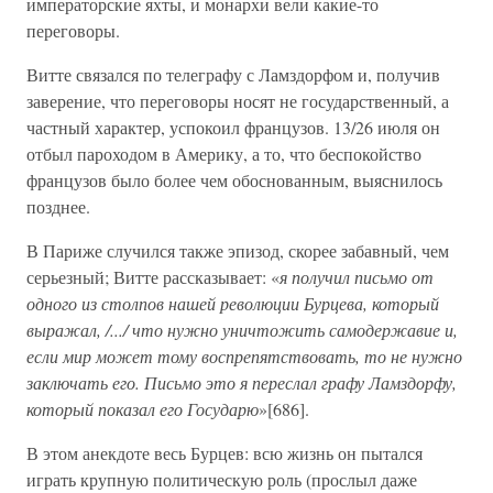
императорские яхты, и монархи вели какие-то
переговоры.
Витте связался по телеграфу с Ламздорфом и, получив
заверение, что переговоры носят не государственный, а
частный характер, успокоил французов. 13/26 июля он
отбыл пароходом в Америку, а то, что беспокойство
французов было более чем обоснованным, выяснилось
позднее.
В Париже случился также эпизод, скорее забавный, чем
серьезный; Витте рассказывает: «
я получил письмо от
одного из столпов нашей революции Бурцева, который
выражал, /.../ что нужно уничтожить самодержавие и,
если мир может тому воспрепятствовать, то не нужно
заключать его. Письмо это я переслал графу Ламздорфу,
который показал его Государю
»[686].
В этом анекдоте весь Бурцев: всю жизнь он пытался
играть крупную политическую роль (прослыл даже