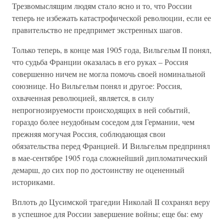
Трезвомыслящим людям стало ясно и то, что России
теперь не избежать катастрофической революции, если ее
правительство не предпримет экстренных шагов.
Только теперь, в конце мая 1905 года, Вильгельм II понял,
что судьба Франции оказалась в его руках – Россия
совершенно ничем не могла помочь своей номинальной
союзнице. Но Вильгельм понял и другое: Россия,
охваченная революцией, является, в силу
непрогнозируемости происходящих в ней событий,
гораздо более неудобным соседом для Германии, чем
прежняя могучая Россия, соблюдающая свои
обязательства перед Францией. И Вильгельм предпринял
в мае-сентябре 1905 года сложнейший дипломатический
демарш, до сих пор по достоинству не оцененный
историками.
Вплоть до Цусимской трагедии Николай II сохранял веру
в успешное для России завершение войны; еще бы: ему