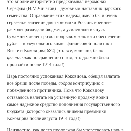
это вполне авторитетно предсказывал иеромонах
Серафим (И.М.Чичагов) – духовный наставник царского
семейства! Оправдание этих надежд имело бы и очень
серьезное значение для экономики России: военные
расходы разъедали бюджет, а усиленный выпуск
бумажных денег грозил подрывом золотого обеспечения
рубля – краеугольного камня финансовой политики
Витте и Коковцова[682] (это все, конечно, было
цветочками
по сравнению с тем, что должно было
произойти после 1914 года!).
Царь постоянно успокаивал Коковцова, обещая залатать
все бреши после победы,
содрав
контрибуцию с
побежденного противника. Пока что Коковцову
оставалось налегать на усиленную продажу водки –
самое надежное средство пополнения государственного
бюджета (которого оказались лишены преемники
Коковцова после августа 1914 года!).
Неизвестно, как долго продолжал бы упорствовать царь в