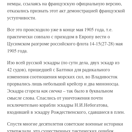
немцы, ссылаясь на французскую официальную версию,
отказались признать этот акт демонстрацией французской
уступчивости.
Все это происходило уже в конце мая 1905 года, т.е.
практически совпало с приходом в Европу вести о
Цусимском разгроме российского флота 14-15(27-28) мая
1905 года.
Изо всей русской эскадры (по сути дела, двух эскадр из
42 судов), пришедшей с Балтики для радикального
изменения соотношения морских сил, во Владивосток
прорвались лишь небольшой крейсер и два миноносца.
Эскадра сгорела
как свечка
– так было в буквальном
смысле слова. Спаслись от уничтожения почти
исключительно корабли эскадры Н.И.Небогатова,
входившей в эскадру Рождественского, сдавшиеся в плен.
Спустя многие десятилетия советские военные историки
утверждали, что существенных тактических ошибок