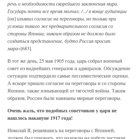
речь о необходимости скорейшего заключения мира.
Государь почти все время молчал; /.../ в конце аудиенции
[он]
изъявил согласие на переговоры, но только при
условии такого же предварительного согласия со
стороны Японии; никоим образом не должно было
создаться представление, будто Россия просит
мира
»[683].
В тот же день, 25 мая 1905 года, царь собрал военный
совет из виднейших генералов и адмиралов. Обсуждение
ситуации подтвердило самые пессимистические оценки.
А вскоре пришло согласие на переговоры и со стороны
Японии, также изнывающей от тягостей войны. Таким
образом, России были навязаны мирные переговоры.
Очень жаль, что подобных советчиков у царя не
нашлось накануне 1917 года!
Николай II, решившись на переговоры с Японией,
должен был признать, что надежды на победу растаяли.