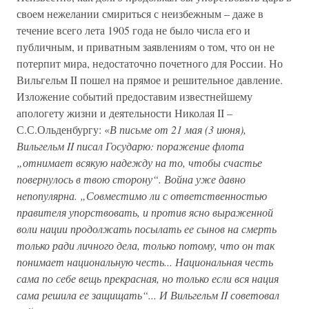
своем нежелании смириться с неизбежным – даже в
течение всего лета 1905 года не было числа его и
публичным, и приватным заявлениям о том, что он не
потерпит мира, недостаточно почетного для России. Но
Вильгельм II пошел на прямое и решительное давление.
Изложение событий предоставим известнейшему
апологету жизни и деятельности Николая II –
С.С.Ольденбургу: «
В письме от 21 мая (3 июня),
Вильгельм II писал Государю: поражение флота
„отнимает всякую надежду на то, чтобы счастье
повернулось в твою сторону“. Война уже давно
непопулярна. „Совместимо ли с ответственностью
правителя упорствовать, и против ясно выраженной
воли нации продолжать посылать ее сынов на смерть
только ради личного дела, только потому, что он так
понимает национальную честь... Национальная честь
сама по себе вещь прекрасная, но только если вся нация
сама решила ее защищать“... И Вильгельм II советовал