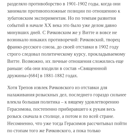
разделяло противоборство в 1901-1902 годы, когда они
занимали противоположные позиции по отношению к
зубатовским экспериментам. Но по темпам развития
событий в начале ХХ века это было уже делом давно
минувших дней. С Рачковским же у Витте и вовсе не
возникало никаких противоречий: Рачковский, творец
франко-русского союза, до своей отставки в 1902 году
строго следовал политическому курсу, прокладываемому
Витте. Возможно, их личные отношения сложились еще
раньше: оба они входили в состав «Священнной
дружины»[684] в 1881-1882 годах.
Хотя Трепов извлек Рачковского из отставки для
налаживания розыскных дел, последнего гораздо сильнее
влекла большая политика – к вящему удовлетворению
Герасимова, постепенно прибиравшего к рукам весь
розыск сначала в столице, а потом и по всей стране.
Несомненно, что уже тогда Герасимов рассчитывал пойти
по стопам того же Рачковского, а пока только