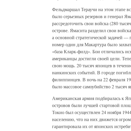
Фельдмаршал Тераучи на этом этапе вс
было серьезных резервов и генерал Я
рассредоточить свои войска (280 тыся
острове. Ямасита разделил свои войска
а основной стратегической задачей — 
номер один для Макартура было захват
«база Кларк-филд». Бои отличались ис
американцы достигли своей цели. Теп
свою мощь. 20 тысяч японцев в течени
нанкинских событий. В городе погибли
филиппинцев. В ночь на 22 февраля 1
было массовое самоубийство 2 тысяч яп
Американская армия подбиралась к Я
островов были лучшей стартовой площ
Токио был осуществлен 24 ноября 194
населению, что на них движется огро
гарантировала их от японских истреби