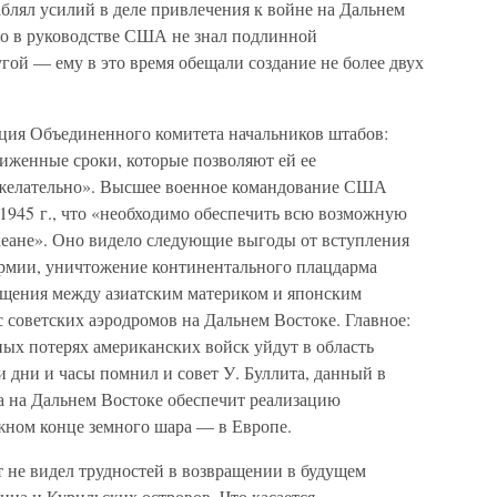
лаблял усилий в деле привлечения к войне на Дальнем
то в руководстве США не знал подлинной
гой — ему в это время обещали создание не более двух
ация Объединенного комитета начальников штабов:
иженные сроки, которые позволяют ей ее
 желательно». Высшее военное командование США
е 1945 г., что «необходимо обеспечить всю возможную
еане». Оно видело следующие выгоды от вступления
армии, уничтожение континентального плацдарма
бщения между азиатским материком и японским
 советских аэродромов на Дальнем Востоке. Главное:
х потерях американских войск уйдут в область
и дни и часы помнил и совет У. Буллита, данный в
за на Дальнем Востоке обеспечит реализацию
жном конце земного шара — в Европе.
т не видел трудностей в возвращении в будущем
на и Курильских островов. Что касается