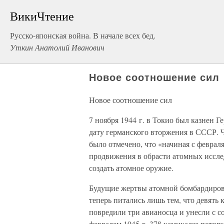
ВикиЧтение
Русско-японская война. В начале всех бед.
Уткин Анатолий Иванович
Новое соотношение сил
Новое соотношение сил
7 ноября 1944 г. в Токио был казнен 
дату германского вторжения в СССР. 
было отмечено, что «начиная с феврал
продвижения в обрасти атомных иссле
создать атомное оружие.
Будущие жертвы атомной бомбардировк
теперь питались лишь тем, что девять
повредили три авианосца и унесли с с
февралем 1945 г. 378 камикадзе потоп