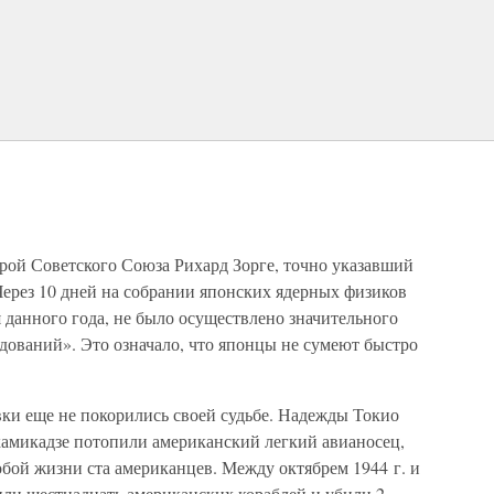
Герой Советского Союза Рихард Зорге, точно указавший
Через 10 дней на собрании японских ядерных физиков
я данного года, не было осуществлено значительного
дований». Это означало, что японцы не сумеют быстро
и еще не покорились своей судьбе. Надежды Токио
 камикадзе потопили американский легкий авианосец,
обой жизни ста американцев. Между октябрем 1944 г. и
или шестнадцать американских кораблей и убили 2