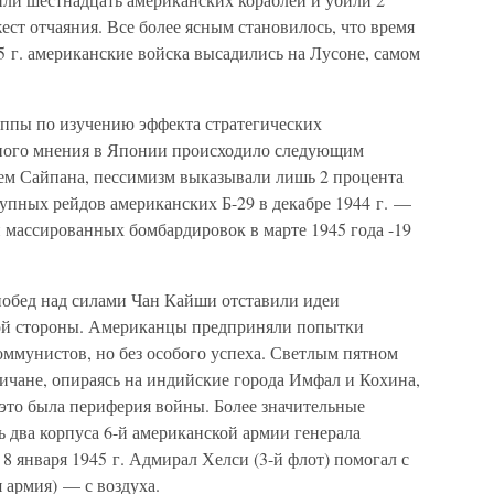
ест отчаяния. Все более ясным становилось, что время
5 г. американские войска высадились на Лусоне, самом
уппы по изучению эффекта стратегических
ного мнения в Японии происходило следующим
ием Сайпана, пессимизм выказывали лишь 2 процента
упных рейдов американских Б-29 в декабре 1944 г. —
и массированных бомбардировок в марте 1945 года -19
побед над силами Чан Кайши отставили идеи
ой стороны. Американцы предприняли попытки
оммунистов, но без особого успеха. Светлым пятном
гличане, опираясь на индийские города Имфал и Кохина,
то была периферия войны. Более значительные
 два корпуса 6-й американской армии генерала
8 января 1945 г. Адмирал Хелси (3-й флот) помогал с
я армия) — с воздуха.