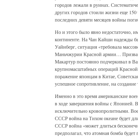
городов лежали в руинах. Систематич
других городов стоили жизни еще 150
последних девяти месяцев войны поги
Но и этого было явно недостаточно, 
континенте. На Чан Кайши надежды бы
Уайнберг, ситуация «требовала массов
Маньчжурии Красной армии… Призван
Макартур постоянно подчеркивал в В
крупномасштабных операций Красной а
поражение японцам в Китае, Советска
успешное сопротивление, на создание 
Именно в это время американские вое
в ходе завершения войны с Японией. 
исключительно кровопролитными. Вое
СССР война на Тихом океане будет дли
СССР война «может длиться бесконечн
предполагал, что атомная бомба будет