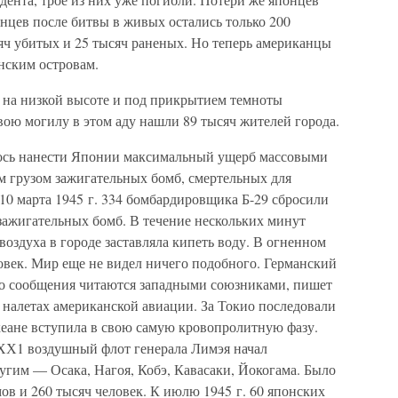
нцев после битвы в живых остались только 200
яч убитых и 25 тысяч раненых. Но теперь американцы
нским островам.
в на низкой высоте и под прикрытием темноты
вою могилу в этом аду нашли 89 тысяч жителей города.
ось нанести Японии максимальный ущерб массовыми
 грузом зажигательных бомб, смертельных для
10 марта 1945 г. 334 бомбардировщика Б-29 сбросили
зажигательных бомб. В течение нескольких минут
воздуха в городе заставляла кипеть воду. В огненном
ловек. Мир еще не видел ничего подобного. Германский
его сообщения читаются западными союзниками, пишет
 налетах американской авиации. За Токио последовали
кеане вступила в свою самую кровопролитную фазу.
Х1 воздушный флот генерала Лимэя начал
угим — Осака, Нагоя, Кобэ, Кавасаки, Йокогама. Было
в и 260 тысяч человек. К июлю 1945 г. 60 японских