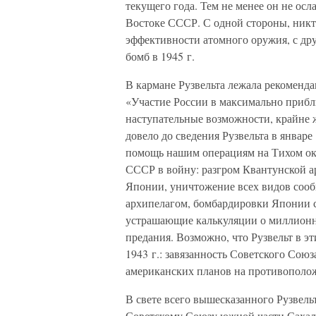
текущего года. Тем не менее он не ос
Востоке СССР. С одной стороны, ник
эффективности атомного оружия, с дру
бомб в 1945 г.
В кармане Рузвельта лежала рекоменд
«Участие России в максимально прибл
наступательные возможности, крайне
довело до сведения Рузвельта в январ
помощь нашим операциям на Тихом ок
СССР в войну: разгром Квантунской 
Японии, уничтожение всех видов соо
архипелагом, бомбардировки Японии с
устрашающие калькуляции о миллионны
предания. Возможно, что Рузвельт в эт
1943 г.: завязанность Советского Сою
американских планов на противополо
В свете всего вышесказанного Рузвель
Советскому Союзу южной части Сахали