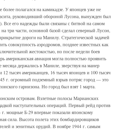
е более полагался на камикадзе. У японцев уже не
масита, руководивший обороной Лусона, вынужден был
ч). Все его надежды были связаны с битвой на самом
 на три части, основной базой сделал северный Лусон,
прикрытие дороги на Манилу. Стратегической задачей
ить совокупность аэродромов, позднее известных как
ключительной жестокостью, но после недели боев
ерь американская авиация могла полностью проявить
е месяца держались в Маниле, зверствуя на манер
 12 тысяч американцев, 16 тысяч японцев и 100 тысяч
945 г. огромный подземный взрыв потряс город — это
онского гарнизона. Но город был взят 1 марта.
понским островам. Взлетные полосы Марианских
адкой наступательных операций. Первый рейд против
4 г. мощные Б-29 впервые показали японскому
мная сила. Высота полета этих бомбардировщиков
телей и зенитных орудий. В ноябре 1944 г. самым