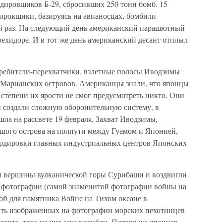
дировщиков Б-29, сбросивших 250 тонн бомб. 15
ировщики, базируясь на авианосцах, бомбили
ый раз. На следующий день американский парашютный
ехидоре. И в тот же день американский десант отплыл
стребители-перехватчики, взлетные полосы Иводзимы
ы Марианских островов. Американцы знали, что японцы
о степени их ярости не смог предусмотреть никто. Они
и создали сложную оборонительную систему, в
ла на рассвете 19 февраля. Захват Иводзимы,
шого острова на полпути между Гуамом и Японией,
ардировки главных индустриальных центров Японских
ли вершины вулканической горы Сурибаши и воздвигли
 фотографии (самой знаменитой фотографии войны на
вой для памятника Войне на Тихом океане в
ать изображенных на фотографии морских пехотинцев
ента, трое из них уже погибли. Потери же японцев