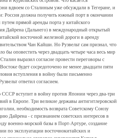
 они вдвоем со Сталиным уже обсуждали в Тегеране, и
и: Россия должна получить южный порт в окончании
путем прямой аренды порта у китайского
ения Дайрена (Дальнего) в международный открытый
 Китайской восточной железной дороги в аренду
вительством Чан Кайши. Но Рузвельт сам признал, что
ло бы оповестить через двадцать четыре часа весь мир
 Сталин выразил согласие провести переговоры с
 Востоке будет сосредоточено не менее двадцати пяти
словия вступления в войну были письменно
узвельт ответил согласием.
то СССР вступит в войну против Японии через два-три
твий в Европе. Три великие державы антигитлеровской
голии, необходимость возврата Советскому Союзу
ю Дайрена - с признанием советских интересов в
нду военно-морской базы в Порт-Артуре, создание
нии по эксплуатации восточнокитайских и
л специально оговорен суверенитет Китая в