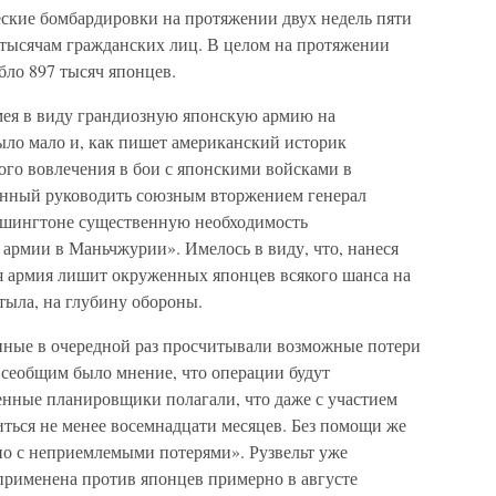
еские бомбардировки на протяжении двух недель пяти
 тысячам гражданских лиц. В целом на протяжении
бло 897 тысяч японцев.
имея в виду грандиозную японскую армию на
ло мало и, как пишет американский историк
ого вовлечения в бои с японскими войсками в
ный руководить союзным вторжением генерал
ашингтоне существенную необходимость
рмии в Маньчжурии». Имелось в виду, что, нанеся
я армия лишит окруженных японцев всякого шанса на
тыла, на глубину обороны.
нные в очередной раз просчитывали возможные потери
Всеобщим было мнение, что операции будут
нные планировщики полагали, что даже с участием
ться не менее восемнадцати месяцев. Без помощи же
о с неприемлемыми потерями». Рузвельт уже
 применена против японцев примерно в августе