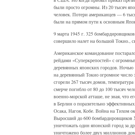
были просто огромны. Из 20 тысяч япо
человек. Потери американцев — 6 тыс
были на прямом пути к основным Япо
9 марта 1945 г. 325 бомбардировщико
совершило налет на большой Токио., с
Американское командование постарал
рейдами «Суперкрепостей» с огромным
деревянных японских городов. Ночью 
на деревянный Токио огромное число 
сгорели 267 тысяч домов, температура 
смерче погибло от 80 до 100 тысяч че
военно-морской атташе, не зная, что 
в Берлин о поразительно эффективных
Осака, Нагоя, Кобе. Война на Тихом о
Выросший до 600 бомбардировщиков Х
уничтожать один японский город за др
уничтожено более двух миллионов домо