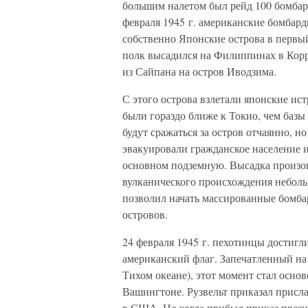
большим налетом был рейд 100 бомбар
февраля 1945 г. американские бомбард
собственно Японские острова в перв
полк высадился на Филиппинах в Корр
из Сайпана на остров Иводзима.
С этого острова взлетали японские и
были гораздо ближе к Токио, чем баз
будут сражаться за остров отчаянно, н
эвакуировали гражданское население 
основном подземную. Высадка произош
вулканического происхождения неболь
позволил начать массированные бомб
островов.
24 февраля 1945 г. пехотинцы достиг
американский флаг. Запечатленный на
Тихом океане), этот момент стал осно
Вашингтоне. Рузвельт приказал присл
в США. Но когда прибыл приказ презид