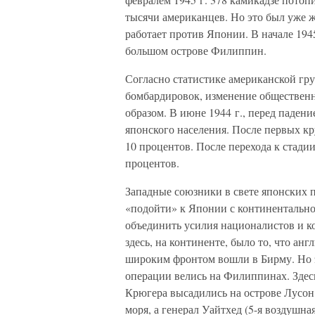
тысячи американцев. Но это был уже ж
работает против Японии. В начале 194
большом острове Филиппин.
Согласно статистике американской гр
бомбардировок, изменение обществен
образом. В июне 1944 г., перед паден
японского населения. После первых кр
10 процентов. После перехода к стади
процентов.
Западные союзники в свете японских 
«подойти» к Японии с континентальн
объединить усилия националистов и к
здесь, на континенте, было то, что ан
широким фронтом вошли в Бирму. Но э
операции велись на Филиппинах. Здесь
Крюгера высадились на острове Лусон 
моря, а генерал Уайтхед (5-я воздушна