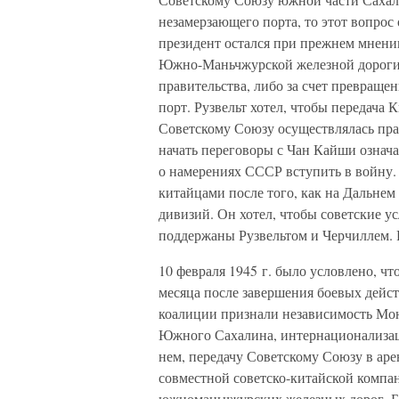
незамерзающего порта, то этот вопрос
президент остался при прежнем мнени
Южно-Маньчжурской железной дороги 
правительства, либо за счет превращ
порт. Рузвельт хотел, чтобы передача
Советскому Союзу осуществлялась пра
начать переговоры с Чан Кайши означа
о намерениях СССР вступить в войну.
китайцами после того, как на Дальнем
дивизий. Он хотел, чтобы советские у
поддержаны Рузвельтом и Черчиллем. Р
10 февраля 1945 г. было условлено, ч
месяца после завершения боевых дейс
коалиции признали независимость Мон
Южного Сахалина, интернационализаци
нем, передачу Советскому Союзу в аре
совместной советско-китайской компа
южноманьчжурских железных дорог. Бы